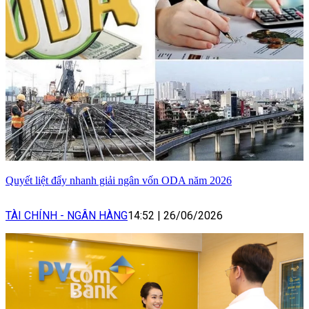
Quyết liệt đẩy nhanh giải ngân vốn ODA năm 2026
TÀI CHÍNH - NGÂN HÀNG
14:52
|
26/06/2026