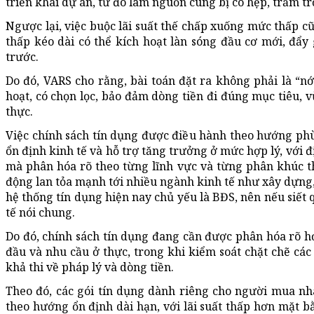
triển khai dự án, từ đó làm nguồn cung bị co hẹp, trầm tr
Ngược lại, việc buộc lãi suất thế chấp xuống mức thấp cũn
thấp kéo dài có thể kích hoạt làn sóng đầu cơ mới, đẩy
trước.
Do đó, VARS cho rằng, bài toán đặt ra không phải là “nới
hoạt, có chọn lọc, bảo đảm dòng tiền đi đúng mục tiêu, 
thực.
Việc chính sách tín dụng được điều hành theo hướng phù
ổn định kinh tế và hỗ trợ tăng trưởng ở mức hợp lý, với 
mà phân hóa rõ theo từng lĩnh vực và từng phân khúc thị
động lan tỏa mạnh tới nhiều ngành kinh tế như xây dựng, v
hệ thống tín dụng hiện nay chủ yếu là BĐS, nên nếu siết
tế nói chung.
Do đó, chính sách tín dụng đang cần được phân hóa rõ h
đầu và nhu cầu ở thực, trong khi kiểm soát chặt chẽ các
khả thi về pháp lý và dòng tiền.
Theo đó, các gói tín dụng dành riêng cho người mua nh
theo hướng ổn định dài hạn, với lãi suất thấp hơn mặt b