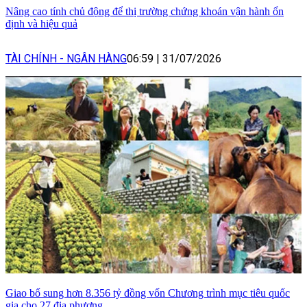
Nâng cao tính chủ động để thị trường chứng khoán vận hành ổn
định và hiệu quả
TÀI CHÍNH - NGÂN HÀNG
06:59
|
31/07/2026
Giao bổ sung hơn 8.356 tỷ đồng vốn Chương trình mục tiêu quốc
gia cho 27 địa phương