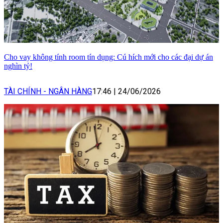
Cho vay không tính room tín dụng: Cú hích mới cho các đại dự án
nghìn tỷ!
TÀI CHÍNH - NGÂN HÀNG
17:46
|
24/06/2026