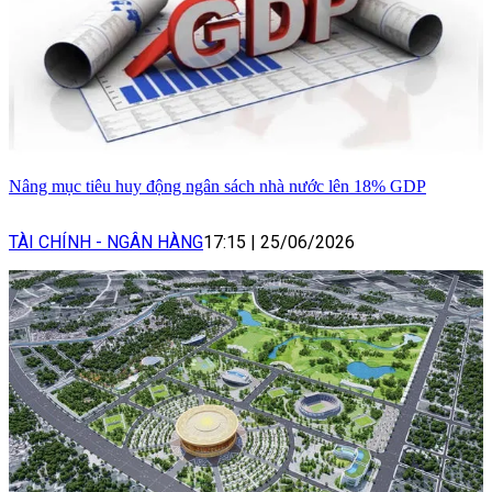
Nâng mục tiêu huy động ngân sách nhà nước lên 18% GDP
TÀI CHÍNH - NGÂN HÀNG
17:15
|
25/06/2026