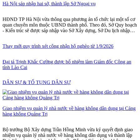
Hà Nội sáp nhập hai sở, thành lập Sở Ngoại vụ
HĐND TP Hà Nội vừa thông qua phương án tổ chức lại một số cơ
quan chuyên môn thuộc UBND thành phố. Theo đó, Sở Quy hoạch
- Kiến trúc sẽ được sáp nhập vào Sở Xây dựng, Sở Du lịch nhập
vào Sở Văn hóa và Thể thao, đồng thời Hà Nội thành lập Sở Ngoại
vụ.
Thay mới quy trình xét công nhận hộ nghèo từ 1/9/2026
Đại tá Trịnh Khắc Cường được bổ nhiệm làm Giám đốc Công an
tỉnh Lào Cai
DÂN SỰ & TỐ TỤNG DÂN SỰ
Giao nhiệm vụ quản lý nhà nước về hàng không dân dụng tại Cảng
hàng không Quảng Trị
Bộ trưởng Bộ Xây dựng Trần Hồng Minh vừa ký quyết định giao
nhiệm vụ quản lý nhà nước về hàng không dân dụng và thành lập