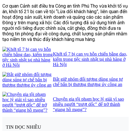
Cơ quan Cảnh sát điều tra Công an tỉnh Phú Thọ vừa khởi tố vụ
án, khởi tố 21 bị can về tội “Lừa dối khách hàng”, liên quan đến
hoạt động sản xuất, kinh doanh và quảng cáo các sản phẩm
Đông y trên mạng xã hội. Các đối tượng đã sử dụng hình ảnh
người nổi tiếng được chỉnh sửa, cắt ghép, đồng thời đưa ra
thông tin phóng đại về công dụng, chất lượng sản phẩm nhằm
tạo niềm tin và thúc đẩy khách hàng mua hàng.
Khởi tố 7 bị can vụ hỗn chiến bằng dao,
kiếm trong tiệc sinh nhật tại nhà hàng ở
Hà Nội
Bắt giữ nhóm đối tượng dùng súng tự
chế bắn bị thương thượng úy công an
Chuyên gia tội phạm học lý giải vì sao
nhiều người “trượt dốc” để trở thành
“giang hồ mạng”?
TIN ĐỌC NHIỀU