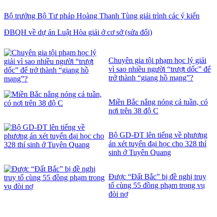
Bộ trưởng Bộ Tư pháp Hoàng Thanh Tùng giải trình các ý kiến
ĐBQH về dự án Luật Hòa giải ở cơ sở (sửa đổi)
Chuyên gia tội phạm học lý giải
vì sao nhiều người “trượt dốc” để
trở thành “giang hồ mạng”?
Miền Bắc nắng nóng cả tuần, có
nơi trên 38 độ C
Bộ GD-ĐT lên tiếng về phương
án xét tuyển đại học cho 328 thí
sinh ở Tuyên Quang
Được “Đất Bắc” bị đề nghị truy
tố cùng 55 đồng phạm trong vụ
đòi nợ