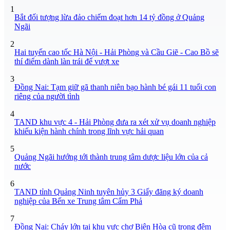
1
Bắt đối tượng lừa đảo chiếm đoạt hơn 14 tỷ đồng ở Quảng
Ngãi
2
Hai tuyến cao tốc Hà Nội - Hải Phòng và Cầu Giẽ - Cao Bồ sẽ
thí điểm dành làn trái để vượt xe
3
Đồng Nai: Tạm giữ gã thanh niên bạo hành bé gái 11 tuổi con
riêng của người tình
4
TAND khu vực 4 - Hải Phòng đưa ra xét xử vụ doanh nghiệp
khiếu kiện hành chính trong lĩnh vực hải quan
5
Quảng Ngãi hướng tới thành trung tâm dược liệu lớn của cả
nước
6
TAND tỉnh Quảng Ninh tuyên hủy 3 Giấy đăng ký doanh
nghiệp của Bến xe Trung tâm Cẩm Phả
7
Đồng Nai: Cháy lớn tại khu vực chợ Biên Hòa cũ trong đêm