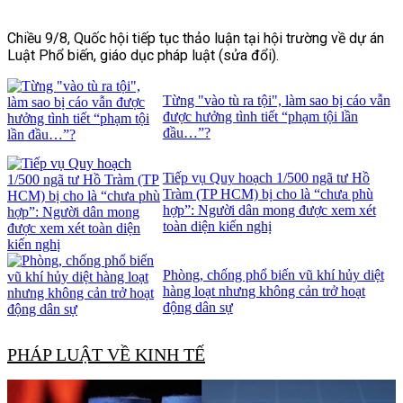
Chiều 9/8, Quốc hội tiếp tục thảo luận tại hội trường về dự án
Luật Phổ biến, giáo dục pháp luật (sửa đổi).
Từng "vào tù ra tội", làm sao bị cáo vẫn
được hưởng tình tiết “phạm tội lần
đầu…”?
Tiếp vụ Quy hoạch 1/500 ngã tư Hồ
Tràm (TP HCM) bị cho là “chưa phù
hợp”: Người dân mong được xem xét
toàn diện kiến nghị
Phòng, chống phổ biến vũ khí hủy diệt
hàng loạt nhưng không cản trở hoạt
động dân sự
PHÁP LUẬT VỀ KINH TẾ