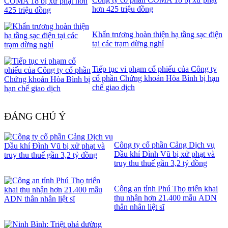
hơn 425 triệu đồng
Khẩn trương hoàn thiện hạ tầng sạc điện
tại các trạm dừng nghỉ
Tiếp tục vi phạm cổ phiếu của Công ty
cổ phần Chứng khoán Hòa Bình bị hạn
chế giao dịch
ĐÁNG CHÚ Ý
Công ty cổ phần Cảng Dịch vụ
Dầu khí Đình Vũ bị xử phạt và
truy thu thuế gần 3,2 tỷ đồng
Công an tỉnh Phú Thọ triển khai
thu nhận hơn 21.400 mẫu ADN
thân nhân liệt sĩ