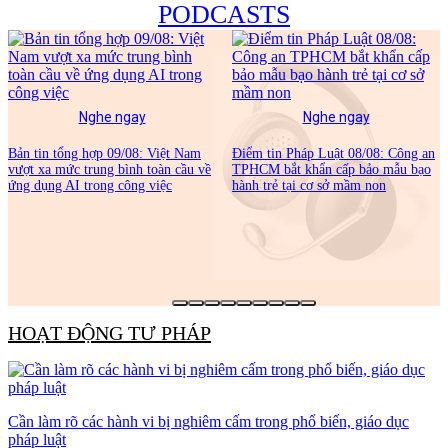
PODCASTS
Nghe ngay
Nghe ngay
Bản tin tổng hợp 09/08: Việt Nam
Điểm tin Pháp Luật 08/08: Công an
vượt xa mức trung bình toàn cầu về
TPHCM bắt khẩn cấp bảo mẫu bạo
ứng dụng AI trong công việc
hành trẻ tại cơ sở mầm non
HOẠT ĐỘNG TƯ PHÁP
Cần làm rõ các hành vi bị nghiêm cấm trong phổ biến, giáo dục
pháp luật