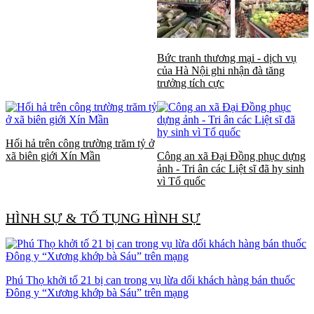
Bức tranh thương mại - dịch vụ
của Hà Nội ghi nhận đà tăng
trưởng tích cực
Hối hả trên công trường trăm tỷ ở
xã biên giới Xín Mần
Công an xã Đại Đồng phục dựng
ảnh - Tri ân các Liệt sĩ đã hy sinh
vì Tổ quốc
HÌNH SỰ & TỐ TỤNG HÌNH SỰ
Phú Thọ khởi tố 21 bị can trong vụ lừa dối khách hàng bán thuốc
Đông y “Xương khớp bà Sáu” trên mạng