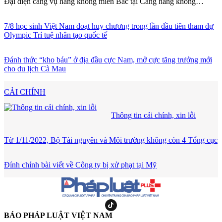
Đại diện cảng vụ hàng không miền Bắc tại Cảng hàng không
Quảng Trị.
7/8 học sinh Việt Nam đoạt huy chương trong lần đầu tiên tham dự
Olympic Trí tuệ nhân tạo quốc tế
Đánh thức “kho báu” ở địa đầu cực Nam, mở cực tăng trưởng mới
cho du lịch Cà Mau
CẢI CHÍNH
Thông tin cải chính, xin lỗi
Từ 1/11/2022, Bộ Tài nguyên và Môi trường không còn 4 Tổng cục
Đính chính bài viết về Công ty bị xử phạt tại Mỹ
BÁO PHÁP LUẬT VIỆT NAM