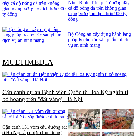
Ninh Bình: Triệt phá đường dây
cá độ bóng đá trên không gian
mạng với giao dịch hơn 900 tỷ
đồng
Bộ Công an xây dựng hành lang
pháp lý cho các sản phẩm, dịch
vụ an ninh mạng
MULTIMEDIA
Cận cảnh dự án Bệnh viện Quốc tế Hoa Kỳ nghìn tỉ
bỏ hoang trên "đất vàng" Hà Nội
Cận cảnh 131 vòm cầu đường sắt
ở Hà Nội sắp được chỉnh trang