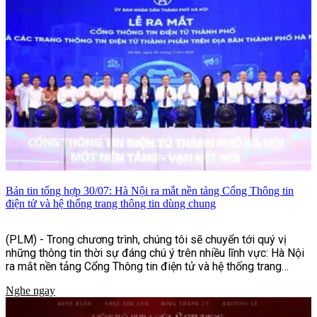
Bản tin tổng hợp 30/07: Hà Nội ra mắt nền tảng Cổng Thông tin
điện tử và hệ thống trang thông tin dùng chung
(PLM) - Trong chương trình, chúng tôi sẽ chuyển tới quý vị
những thông tin thời sự đáng chú ý trên nhiều lĩnh vực: Hà Nội
ra mắt nền tảng Cổng Thông tin điện tử và hệ thống trang
thông tin dùng chung, nhiều hoạt động ý nghĩa nhân dịp kỷ
Nghe ngay
niệm Ngày Thương binh - Liệt sĩ, cùng những nỗ lực tăng
cường bảo đảm an toàn giao thông, phòng, chống mua bán