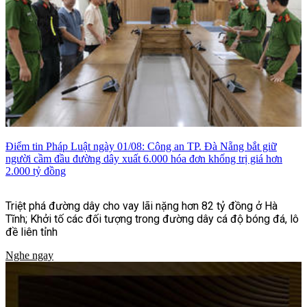
Điểm tin Pháp Luật ngày 01/08: Công an TP. Đà Nẵng bắt giữ
người cầm đầu đường dây xuất 6.000 hóa đơn khống trị giá hơn
2.000 tỷ đồng
Triệt phá đường dây cho vay lãi nặng hơn 82 tỷ đồng ở Hà
Tĩnh; Khởi tố các đối tượng trong đường dây cá độ bóng đá, lô
đề liên tỉnh
Nghe ngay