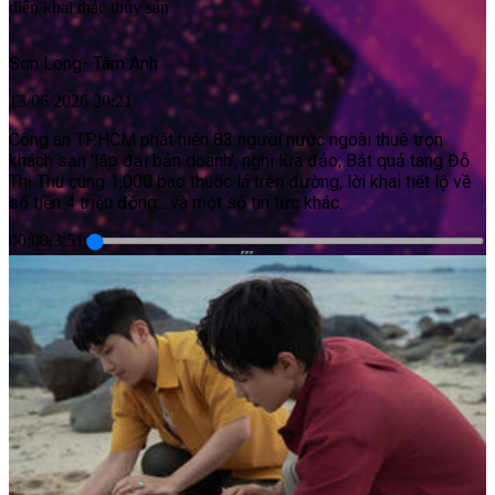
điện khai thác thủy sản
Sơn Long
-
Tâm Anh
13/06/2026 20:21
Công an TP.HCM phát hiện 83 người nước ngoài thuê trọn
khách sạn 'lập đại bản doanh', nghi lừa đảo; Bắt quả tang Đỗ
Thị Thu cùng 1.000 bao thuốc lá trên đường, lời khai tiết lộ về
số tiền 4 triệu đồng;...và một số tin tức khác.
00:00
/
3:51