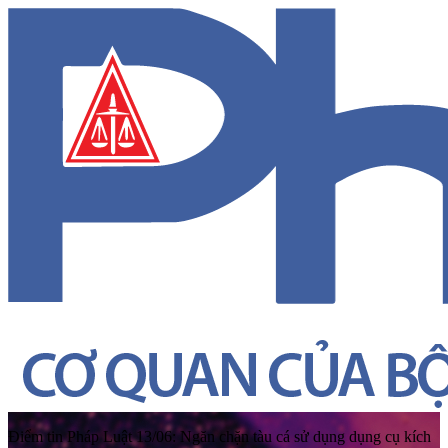
Điểm tin Pháp Luật 13/06: Ngăn chặn tàu cá sử dụng dụng cụ kích