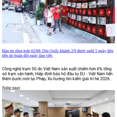
Bản tin tổng hợp 02/08: Dịp Quốc khánh 2/9 được nghỉ 5 ngày liên
tiếp do hoán đổi ngày làm việc
Công nghệ trạm 5G do Việt Nam sản xuất chiếm hơn 6% tổng
số trạm vận hành; Hiệp định bảo hộ đầu tư EU - Việt Nam tiến
thêm bước mới tại Pháp; Xu hướng tìm kiếm giải trí hè 2026
của người Việt;...và một số tin tức khác
Nghe ngay