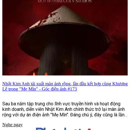
người và nhiều tin tức nổi bật khác.
Nhật Kim Anh tái xuất màn ảnh rộng, lần đầu kết hợp cùng Khương
Lê trong "Mẹ Mìn" - Góc điện ảnh #173
Sau ba năm tập trung cho lĩnh vực truyền hình và hoạt động
kinh doanh, diễn viên Nhật Kim Anh chính thức trở lại màn ảnh
rộng với dự án điện ảnh "Mẹ Mìn". Đáng chú ý, đây cũng là lần
đầu nữ diễn viên hợp tác cùng Khương Lê, nam diễn viên trẻ
Nghe ngay
kém cô 13 tuổi. Dù không vào vai cặp đôi, sự kết hợp giữa hai