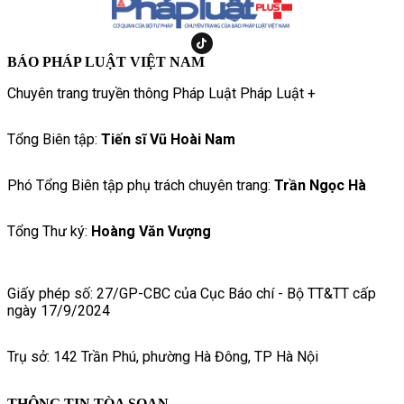
gương mặt thuộc hai thế hệ diễn viên vẫn nhanh chóng thu hút
sự quan tâm của khán giả ngay từ những hình ảnh đầu tiên
được công bố tại lễ khai máy.
BÁO PHÁP LUẬT VIỆT NAM
Chuyên trang truyền thông Pháp Luật Pháp Luật +
Tổng Biên tập:
Tiến sĩ Vũ Hoài Nam
Phó Tổng Biên tập phụ trách chuyên trang:
Trần Ngọc Hà
Tổng Thư ký:
Hoàng Văn Vượng
Giấy phép số: 27/GP-CBC của Cục Báo chí - Bộ TT&TT cấp
ngày 17/9/2024
Trụ sở: 142 Trần Phú, phường Hà Đông, TP Hà Nội
THÔNG TIN TÒA SOẠN