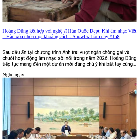
Hoàng Dũng kết hợp với nghệ sĩ Hàn Quốc Dept: Khi âm nhạc Việt
– Hàn xóa nhòa mọi khoảng cách - Showbiz hôm nay #158
Sau dấu ấn tại chương trình Anh trai vượt ngàn chông gai và
chuỗi hoạt động âm nhạc sôi nổi trong năm 2026, Hoàng Dũng
tiếp tục mang đến một dự án mới đáng chú ý khi bắt tay cùng
nghệ sĩ Hàn Quốc Dept trong ca khúc "Nói nhỏ em nghe".
Nghe ngay