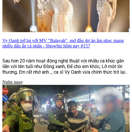
Vy Oanh trở lại với MV "Balayah", mở đầu dự án âm nhạc mang
nhiều dấu ấn cá nhân - Showbiz hôm nay #157
Sau hơn 20 năm hoạt động nghệ thuật với nhiều ca khúc gắn
liền với tên tuổi như Đồng xanh, Để cho em khóc, Lỡ một lời
thương, Em rất nhớ anh..., ca sĩ Vy Oanh vừa chính thức trở lại
với MV "Balayah". Đây là sản phẩm mở màn cho dự án âm nhạc
Nghe ngay
"Hai Bản Thể | UNFOLDED", đồng thời đánh dấu bước chuyển
mình rõ nét về hình ảnh, phong cách âm nhạc và định hướng
sáng tạo của nữ ca sĩ sau nhiều năm gắn bó với dòng nhạc
ballad.