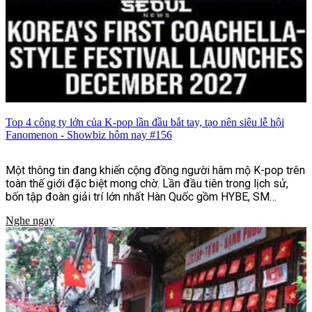
Top 4 công ty lớn của K-pop lần đầu bắt tay, tạo nên siêu lễ hội
Fanomenon - Showbiz hôm nay #156
Một thông tin đang khiến cộng đồng người hâm mộ K-pop trên
toàn thế giới đặc biệt mong chờ. Lần đầu tiên trong lịch sử,
bốn tập đoàn giải trí lớn nhất Hàn Quốc gồm HYBE, SM
Entertainment, JYP Entertainment và YG Entertainment sẽ
Nghe ngay
cùng bắt tay tổ chức lễ hội âm nhạc và văn hóa quy mô quốc tế
mang tên Fanomenon.