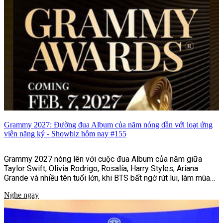
Grammy 2027: Đường đua Album của năm nóng dần với loạt ứng
viên nặng ký - Showbiz hôm nay #155
Grammy 2027 nóng lên với cuộc đua Album của năm giữa
Taylor Swift, Olivia Rodrigo, Rosalía, Harry Styles, Ariana
Grande và nhiều tên tuổi lớn, khi BTS bất ngờ rút lui, làm mùa
giải thêm khó lường.
Nghe ngay