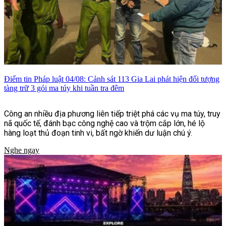
Điểm tin Pháp luật 04/08: Cảnh sát 113 Gia Lai phát hiện đối tượng
tàng trữ 3 gói ma túy khi tuần tra đêm
Công an nhiều địa phương liên tiếp triệt phá các vụ ma túy, truy
nã quốc tế, đánh bạc công nghệ cao và trộm cắp lớn, hé lộ
hàng loạt thủ đoạn tinh vi, bất ngờ khiến dư luận chú ý.
Nghe ngay