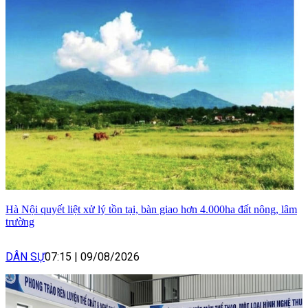
Hà Nội quyết liệt xử lý tồn tại, bàn giao hơn 4.000ha đất nông, lâm
trường
DÂN SỰ
07:15
|
09/08/2026