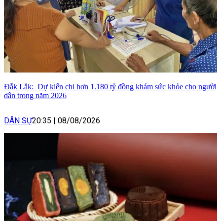
Đắk Lắk: Dự kiến chi hơn 1.180 tỷ đồng khám sức khỏe cho người
dân trong năm 2026
DÂN SỰ
20:35
|
08/08/2026