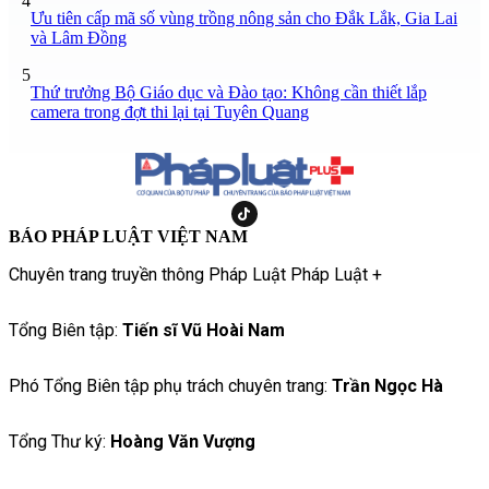
4
Ưu tiên cấp mã số vùng trồng nông sản cho Đắk Lắk, Gia Lai
và Lâm Đồng
5
Thứ trưởng Bộ Giáo dục và Đào tạo: Không cần thiết lắp
camera trong đợt thi lại tại Tuyên Quang
BÁO PHÁP LUẬT VIỆT NAM
Chuyên trang truyền thông Pháp Luật Pháp Luật +
Tổng Biên tập:
Tiến sĩ Vũ Hoài Nam
Phó Tổng Biên tập phụ trách chuyên trang:
Trần Ngọc Hà
Tổng Thư ký:
Hoàng Văn Vượng