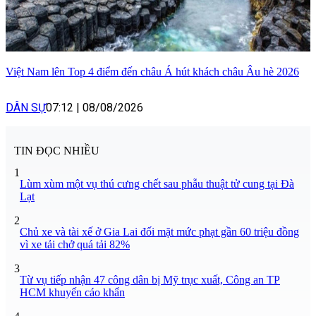
Việt Nam lên Top 4 điểm đến châu Á hút khách châu Âu hè 2026
DÂN SỰ
07:12
|
08/08/2026
TIN ĐỌC NHIỀU
1
Lùm xùm một vụ thú cưng chết sau phẫu thuật tử cung tại Đà
Lạt
2
Chủ xe và tài xế ở Gia Lai đối mặt mức phạt gần 60 triệu đồng
vì xe tải chở quá tải 82%
3
Từ vụ tiếp nhận 47 công dân bị Mỹ trục xuất, Công an TP
HCM khuyến cáo khẩn