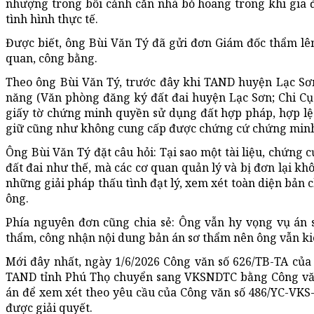
nhượng trong bối cảnh căn nhà bỏ hoang trong khi gia đ
tình hình thực tế.
Được biết, ông Bùi Văn Tý đã gửi đơn Giám đốc thẩm lên
quan, công bằng.
Theo ông Bùi Văn Tý, trước đây khi TAND huyện Lạc Sơ
năng (Văn phòng đăng ký đất đai huyện Lạc Sơn; Chi C
giấy tờ chứng minh quyền sử dụng đất hợp pháp, hợp lệ
giữ cũng như không cung cấp được chứng cứ chứng minh 
Ông Bùi Văn Tý đặt câu hỏi: Tại sao một tài liệu, chứng
đất đai như thế, mà các cơ quan quản lý và bị đơn lại k
những giải pháp thấu tình đạt lý, xem xét toàn diện bản 
ông.
Phía nguyên đơn cũng chia sẻ: Ông vẫn hy vọng vụ án
thẩm, công nhận nội dung bản án sơ thẩm nên ông vẫn kiê
Mới đây nhất, ngày 1/6/2026 Công văn số 626/TB-TA của
TAND tỉnh Phú Thọ chuyển sang VKSNDTC bằng Công văn 
án để xem xét theo yêu cầu của Công văn số 486/YC-VK
được giải quyết.