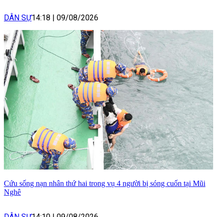
DÂN SỰ
14:18
|
09/08/2026
Cứu sống nạn nhân thứ hai trong vụ 4 người bị sóng cuốn tại Mũi
Nghê
DÂN SỰ
14:10
|
09/08/2026