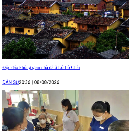
Độc đáo không gian nhà đá ở Lô Lô Chải
DÂN SỰ
20:36
|
08/08/2026