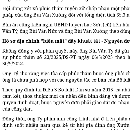
Hội đồng xét xử phúc thẩm tuyên xử chấp nhận một phầ
pháp của ông Bùi Văn Xướng đối với tổng diện tích 65,3 m
Bản án cũng kiến nghị UBND huyện Lạc Sơn (cũ) tiến hàn
Văn Tý, ông Bùi Văn Nức và ông Bùi Văn Xướng theo đúng 
Hồ sơ địa chính "biến mất" đầy khuất tất - Nguyên
Không đồng ý với phán quyết này, ông Bùi Văn Tý đã gử
sự phúc thẩm số 23/2025/DS-PT ngày 06/5/2025 theo
30/9/2024.
Ông Tý cho rằng việc tòa cấp phúc thẩm buộc ông phải 
ông là chưa phù hợp với các nguyên tắc cơ bản của Bộ lu
Theo quy định tại Điều 3 Bộ luật Dân sự năm 2015, cá nhâ
cam kết, thỏa thuận; mọi cá nhân đều bình đẳng và được
quyền định đoạt, buộc nguyên đơn phải giao đất để nhận
của công dân.
Đồng thời, ông Tý phản ánh công trình nhà ở trên phần
định suốt nhiều năm qua kể từ khi gia đình ông Xướng