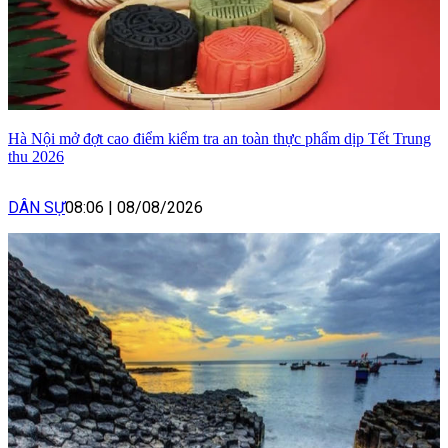
Hà Nội mở đợt cao điểm kiểm tra an toàn thực phẩm dịp Tết Trung
thu 2026
DÂN SỰ
08:06
|
08/08/2026