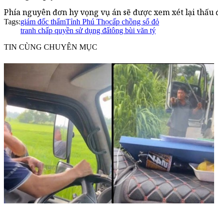
Phía nguyên đơn hy vọng vụ án sẽ được xem xét lại thấu
Tags:
giám đốc thẩm
Tỉnh Phú Thọ
cấp chồng sổ đỏ
tranh chấp quyền sử dụng đất
ông bùi văn tý
TIN CÙNG CHUYÊN MỤC