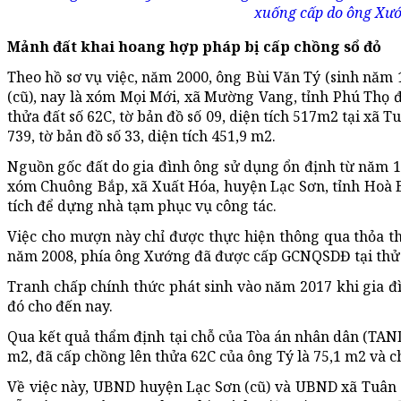
xuống cấp do ông Xướ
Mảnh đất khai hoang hợp pháp bị cấp chồng sổ đỏ
Theo hồ sơ vụ việc, năm 2000, ông Bùi Văn Tý (sinh năm 
(cũ), nay là xóm Mọi Mới, xã Mường Vang, tỉnh Phú Thọ
thửa đất số 62C, tờ bản đồ số 09, diện tích 517m2 tại xã 
739, tờ bản đồ số 33, diện tích 451,9 m2.
Nguồn gốc đất do gia đình ông sử dụng ổn định từ năm 1
xóm Chuông Bắp, xã Xuất Hóa, huyện Lạc Sơn, tỉnh Hoà 
tích để dựng nhà tạm phục vụ công tác.
Việc cho mượn này chỉ được thực hiện thông qua thỏa t
năm 2008, phía ông Xướng đã được cấp GCNQSDĐ tại thửa s
Tranh chấp chính thức phát sinh vào năm 2017 khi gia 
đó cho đến nay.
Qua kết quả thẩm định tại chỗ của Tòa án nhân dân (TAND)
m2, đã cấp chồng lên thửa 62C của ông Tý là 75,1 m2 và ch
Về việc này, UBND huyện Lạc Sơn (cũ) và UBND xã Tuân Đ