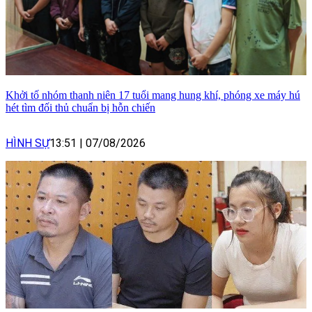
Khởi tố nhóm thanh niên 17 tuổi mang hung khí, phóng xe máy hú
hét tìm đối thủ chuẩn bị hỗn chiến
HÌNH SỰ
13:51
|
07/08/2026