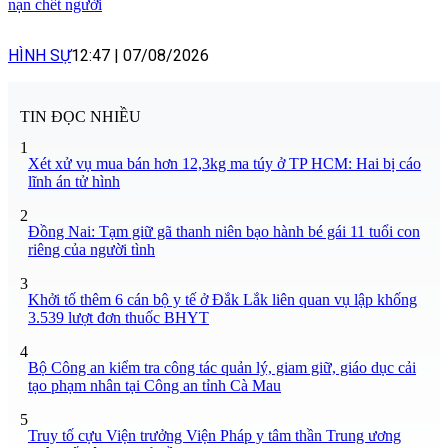
nạn chết người
HÌNH SỰ
12:47
|
07/08/2026
TIN ĐỌC NHIỀU
1
Xét xử vụ mua bán hơn 12,3kg ma túy ở TP HCM: Hai bị cáo
lĩnh án tử hình
2
Đồng Nai: Tạm giữ gã thanh niên bạo hành bé gái 11 tuổi con
riêng của người tình
3
Khởi tố thêm 6 cán bộ y tế ở Đắk Lắk liên quan vụ lập khống
3.539 lượt đơn thuốc BHYT
4
Bộ Công an kiểm tra công tác quản lý, giam giữ, giáo dục cải
tạo phạm nhân tại Công an tỉnh Cà Mau
5
Truy tố cựu Viện trưởng Viện Pháp y tâm thần Trung ương