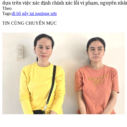
dựa trên việc xác định chính xác lỗi vi phạm, nguyên nhâ
Theo
Tags:
đi bộ gây tai nạn
lạng sơn
TIN CÙNG CHUYÊN MỤC