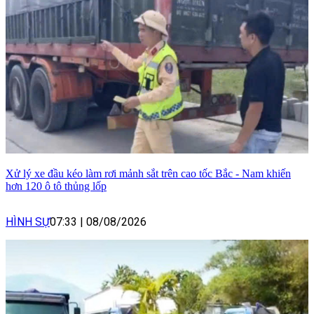
Xử lý xe đầu kéo làm rơi mảnh sắt trên cao tốc Bắc - Nam khiến
hơn 120 ô tô thủng lốp
HÌNH SỰ
07:33
|
08/08/2026