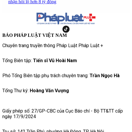
nhận hối lộ hơn 8 tỷ đồng
BÁO PHÁP LUẬT VIỆT NAM
Chuyên trang truyền thông Pháp Luật Pháp Luật +
Tổng Biên tập:
Tiến sĩ Vũ Hoài Nam
Phó Tổng Biên tập phụ trách chuyên trang:
Trần Ngọc Hà
Tổng Thư ký:
Hoàng Văn Vượng
Giấy phép số: 27/GP-CBC của Cục Báo chí - Bộ TT&TT cấp
ngày 17/9/2024
Trụ sở: 142 Trần Phú, phường Hà Đông, TP Hà Nội