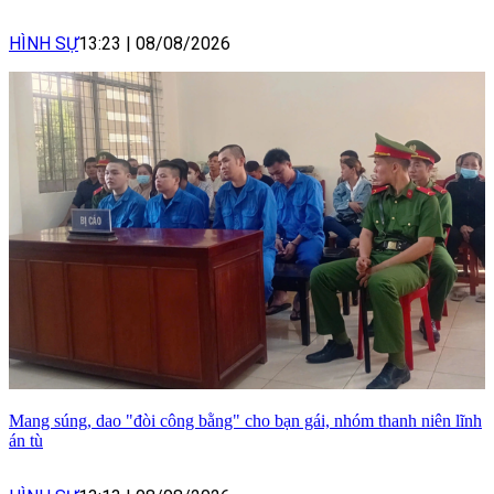
HÌNH SỰ
13:23
|
08/08/2026
Mang súng, dao "đòi công bằng" cho bạn gái, nhóm thanh niên lĩnh
án tù