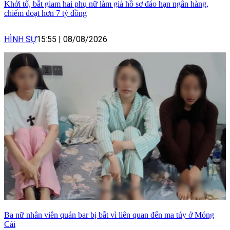
Khởi tố, bắt giam hai phụ nữ làm giả hồ sơ đáo hạn ngân hàng,
chiếm đoạt hơn 7 tỷ đồng
HÌNH SỰ
15:55
|
08/08/2026
Ba nữ nhân viên quán bar bị bắt vì liên quan đến ma túy ở Móng
Cái