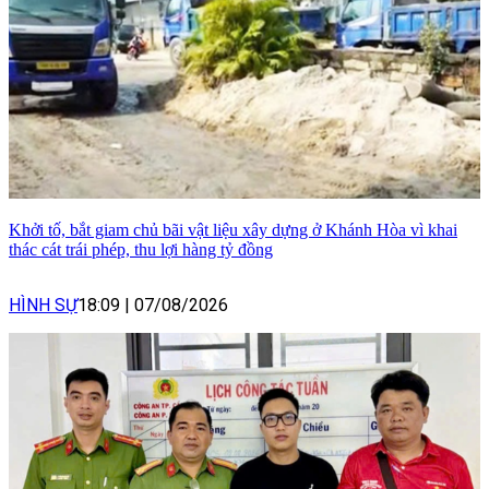
Khởi tố, bắt giam chủ bãi vật liệu xây dựng ở Khánh Hòa vì khai
thác cát trái phép, thu lợi hàng tỷ đồng
HÌNH SỰ
18:09
|
07/08/2026