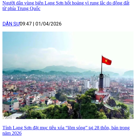
Người dân vùng biên Lạng Sơn hốt hoảng vì rung lắc do động đất
từ phía Trung Quốc
DÂN SỰ
09:47
|
01/04/2026
Tỉnh Lạng Sơn đặt mục tiêu xóa “lõm sóng” tại 28 thôn, bản trong
năm 2026