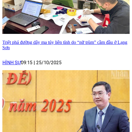
Triệt phá đường dây ma túy liên tỉnh do “nữ trùm” cầm đầu ở Lạng
Sơn
HÌNH SỰ
09:15
|
25/10/2025