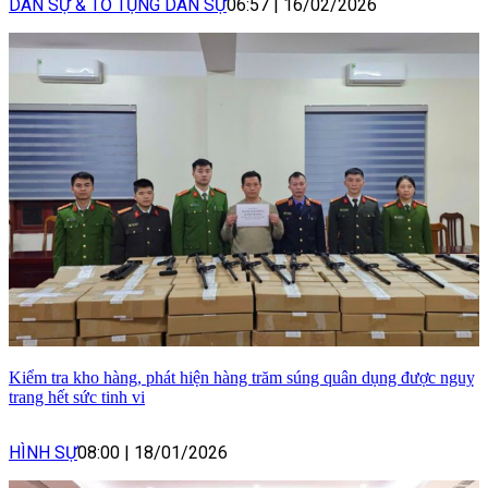
DÂN SỰ & TỐ TỤNG DÂN SỰ
06:57
|
16/02/2026
Kiểm tra kho hàng, phát hiện hàng trăm súng quân dụng được nguỵ
trang hết sức tinh vi
HÌNH SỰ
08:00
|
18/01/2026