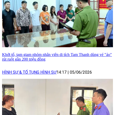
Khởi tố, tạm giam nhóm nhân viên di tích Tam Thanh dùng vé "ảo"
rút ruột gần 200 triệu đồng
HÌNH SỰ & TỐ TỤNG HÌNH SỰ
14:17
|
05/06/2026