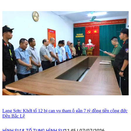
Lạng Sơn: Khởi tố 12 bị can vụ tham ô gần 7 tỷ đồng tiền công đức
Đền Bắc Lệ
HÌNH SỰ & TỐ TỤNG HÌNH SỰ
11:45
|
07/07/2026