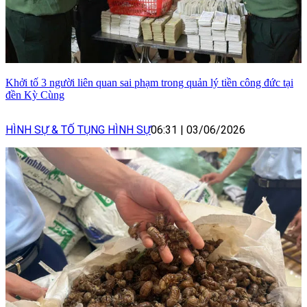
Khởi tố 3 người liên quan sai phạm trong quản lý tiền công đức tại
đền Kỳ Cùng
HÌNH SỰ & TỐ TỤNG HÌNH SỰ
06:31
|
03/06/2026