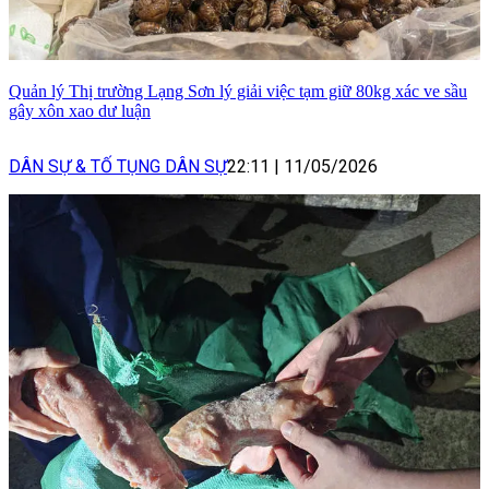
Quản lý Thị trường Lạng Sơn lý giải việc tạm giữ 80kg xác ve sầu
gây xôn xao dư luận
DÂN SỰ & TỐ TỤNG DÂN SỰ
22:11
|
11/05/2026