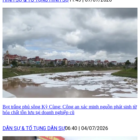
Bọt trắng phủ sông Kỳ Cùng: Công an xác minh nguồn phát sinh từ
hóa chất tồn lưu tại doanh nghiệp cũ
DÂN SỰ & TỐ TỤNG DÂN SỰ
06:40
|
04/07/2026