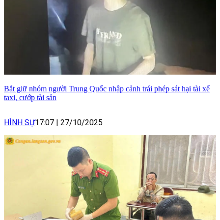
Bắt giữ nhóm người Trung Quốc nhập cảnh trái phép sát hại tài xế
taxi, cướp tài sản
HÌNH SỰ
17:07
|
27/10/2025