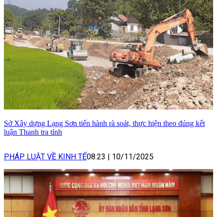
Sở Xây dựng Lạng Sơn tiến hành rà soát, thực hiện theo đúng kết
luận Thanh tra tỉnh
PHÁP LUẬT VỀ KINH TẾ
08:23
|
10/11/2025