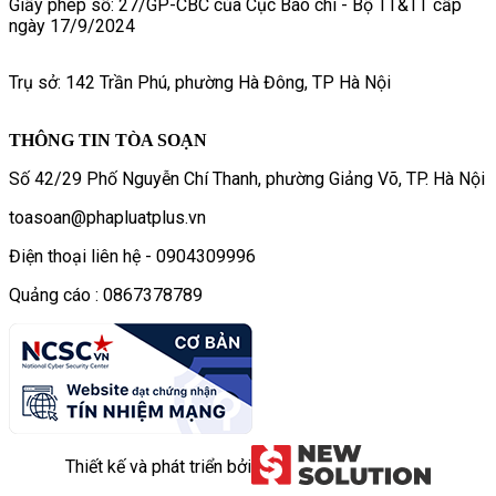
Giấy phép số: 27/GP-CBC của Cục Báo chí - Bộ TT&TT cấp
ngày 17/9/2024
Trụ sở: 142 Trần Phú, phường Hà Đông, TP Hà Nội
THÔNG TIN TÒA SOẠN
Số 42/29 Phố Nguyễn Chí Thanh, phường Giảng Võ, TP. Hà Nội
toasoan@phapluatplus.vn
Điện thoại liên hệ - 0904309996
Quảng cáo : 0867378789
Thiết kế và phát triển bởi