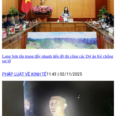
Lạng Sơn tập trung đẩy nhanh tiến độ thi công các Dự án Kè chống
sạt lở
PHÁP LUẬT VỀ KINH TẾ
11:43
|
02/11/2025