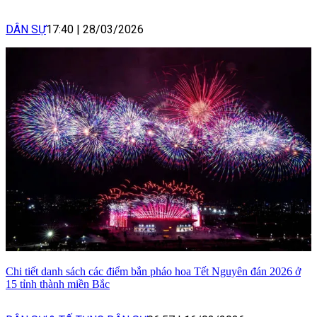
DÂN SỰ
17:40
|
28/03/2026
Chi tiết danh sách các điểm bắn pháo hoa Tết Nguyên đán 2026 ở
15 tỉnh thành miền Bắc