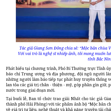
Tác giả Giang Sơn Đông chia sẻ: “Mộc bản chùa Vĩ
Với vai trò là nghệ sĩ nhiếp ảnh, tôi mong muốn lư
tỉnh Bắc Nin
Phát biểu tại chương trình, Phó Bí Thường trực Tỉnh ủ
báo chí Trung ương và địa phương, đội ngũ người làm
những người làm báo tiếp tục phát huy truyền thống v
lan tỏa các giá trị chân - thiện - mỹ, góp phần gìn giữ
nước trong giai đoạn mới.
Tại buổi lễ, Ban tổ chức trao giải Nhất cho tác giả G
thành phố Hải Phòng) với tác phẩm ảnh bộ “Mộc bản chù
về giá trị tư liệu, nghệ thuật và khả năng truyền tải chi