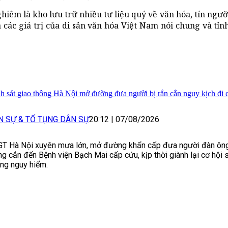
iêm là kho lưu trữ nhiều tư liệu quý về văn hóa, tín ngưỡn
 các giá trị của di sản văn hóa Việt Nam nói chung và tỉn
h sát giao thông Hà Nội mở đường đưa người bị rắn cắn nguy kịch đi 
N SỰ & TỐ TỤNG DÂN SỰ
20:12
|
07/08/2026
T Hà Nội xuyên mưa lớn, mở đường khẩn cấp đưa người đàn ông
g cắn đến Bệnh viện Bạch Mai cấp cứu, kịp thời giành lại cơ hội s
ng nguy hiểm.