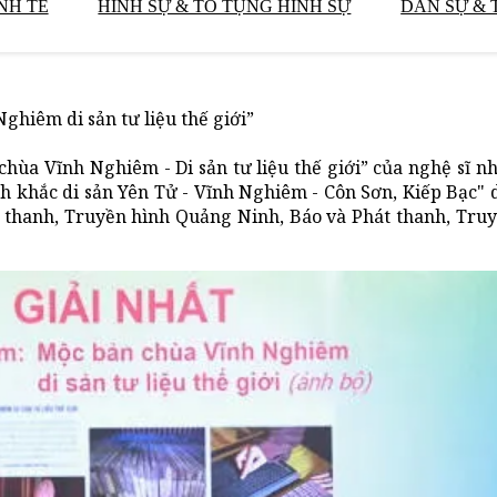
NH TẾ
HÌNH SỰ & TỐ TỤNG HÌNH SỰ
DÂN SỰ & 
ghiêm di sản tư liệu thế giới”
hùa Vĩnh Nghiêm - Di sản tư liệu thế giới” của nghệ sĩ n
h khắc di sản Yên Tử - Vĩnh Nghiêm - Côn Sơn, Kiếp Bạc" 
t thanh, Truyền hình Quảng Ninh, Báo và Phát thanh, Tru