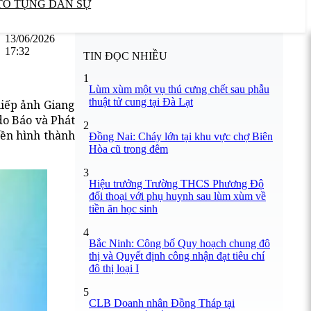
TỐ TỤNG DÂN SỰ
13/06/2026
17:32
TIN ĐỌC NHIỀU
1
Lùm xùm một vụ thú cưng chết sau phẫu
thuật tử cung tại Đà Lạt
hiếp ảnh Giang
do Báo và Phát
2
yền hình thành
Đồng Nai: Cháy lớn tại khu vực chợ Biên
Hòa cũ trong đêm
3
Hiệu trưởng Trường THCS Phương Độ
đối thoại với phụ huynh sau lùm xùm về
tiền ăn học sinh
4
Bắc Ninh: Công bố Quy hoạch chung đô
thị và Quyết định công nhận đạt tiêu chí
đô thị loại I
5
CLB Doanh nhân Đồng Tháp tại