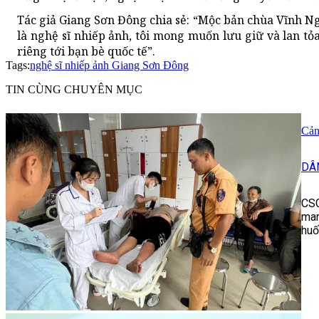
Tác giả Giang Sơn Đông chia sẻ: “Mộc bản chùa Vĩnh Ngh
là nghệ sĩ nhiếp ảnh, tôi mong muốn lưu giữ và lan tỏa
riêng tới bạn bè quốc tế”.
Tags:
nghệ sĩ nhiếp ảnh Giang Sơn Đông
TIN CÙNG CHUYÊN MỤC
Cản
DÂ
CSG
man
huố