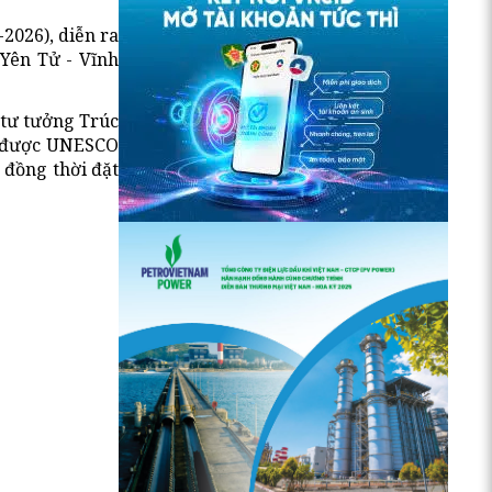
2026), diễn ra
 Yên Tử - Vĩnh
à tư tưởng Trúc
ệc được UNESCO
 đồng thời đặt