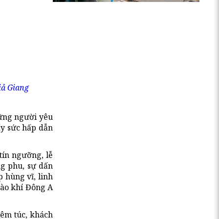
iả Giang
hững người yêu
ấy sức hấp dẫn
tín ngưỡng, lễ
ng phu, sự dấn
 hùng vĩ, linh
hào khí Đông A
iêm túc, khách