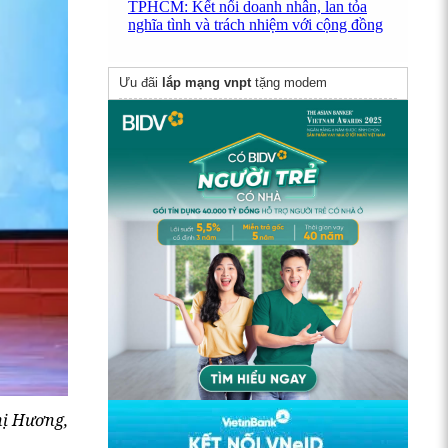
TPHCM: Kết nối doanh nhân, lan tỏa
nghĩa tình và trách nhiệm với cộng đồng
Ưu đãi
lắp mạng vnpt
tặng modem
hị Hương,