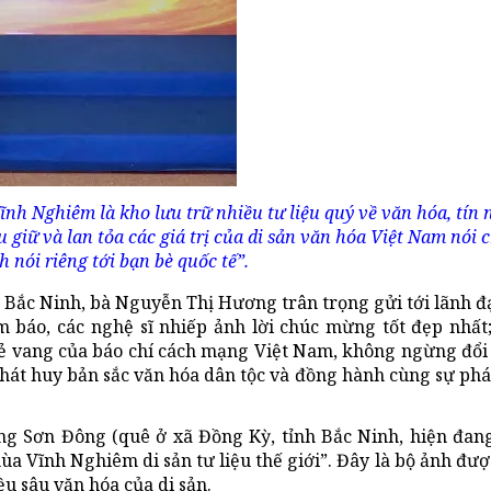
nh Nghiêm là kho lưu trữ nhiều tư liệu quý về văn hóa, tín
u giữ và lan tỏa các giá trị của di sản văn hóa Việt Nam nói
h nói riêng tới bạn bè quốc tế”.
y Bắc Ninh, bà Nguyễn Thị Hương trân trọng gửi tới lãnh đ
 báo, các nghệ sĩ nhiếp ảnh lời chúc mừng tốt đẹp nhất
ẻ vang của báo chí cách mạng Việt Nam, không ngừng đổi 
, phát huy bản sắc văn hóa dân tộc và đồng hành cùng sự phá
iang Sơn Đông (quê ở xã Đồng Kỳ, tỉnh Bắc Ninh, hiện đang
a Vĩnh Nghiêm di sản tư liệu thế giới”. Đây là bộ ảnh đượ
ều sâu văn hóa của di sản.