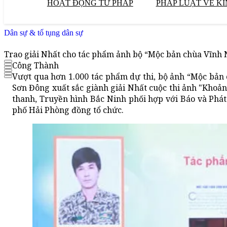
HOẠT ĐỘNG TƯ PHÁP
PHÁP LUẬT VỀ KI
Dân sự & tố tụng dân sự
Trao giải Nhất cho tác phẩm ảnh bộ “Mộc bản chùa Vĩnh N
Công Thành
Vượt qua hơn 1.000 tác phẩm dự thi, bộ ảnh “Mộc bản c
Sơn Đông xuất sắc giành giải Nhất cuộc thi ảnh "Khoản
thanh, Truyền hình Bắc Ninh phối hợp với Báo và Phá
phố Hải Phòng đồng tổ chức.