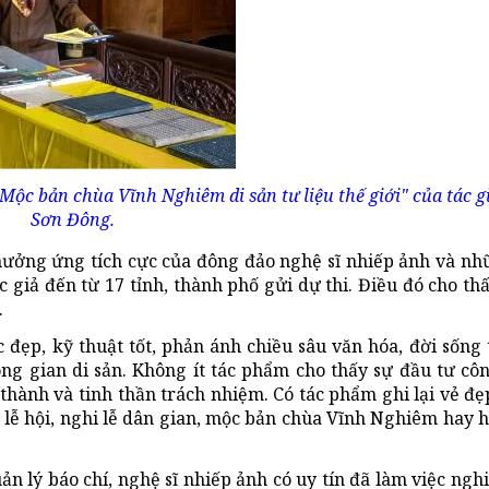
Mộc bản chùa Vĩnh Nghiêm di sản tư liệu thế giới" của tác g
Sơn Đông.
 hưởng ứng tích cực của đông đảo nghệ sĩ nhiếp ảnh và n
 giả đến từ 17 tỉnh, thành phố gửi dự thi. Điều đó cho th
.
 đẹp, kỹ thuật tốt, phản ánh chiều sâu văn hóa, đời sống 
ông gian di sản. Không ít tác phẩm cho thấy sự đầu tư cô
thành và tinh thần trách nhiệm. Có tác phẩm ghi lại vẻ đẹp
 lễ hội, nghi lễ dân gian, mộc bản chùa Vĩnh Nghiêm hay 
n lý báo chí, nghệ sĩ nhiếp ảnh có uy tín đã làm việc ngh