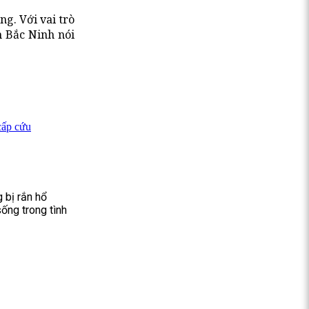
g. Với vai trò
h Bắc Ninh nói
cấp cứu
 bị rắn hổ
ống trong tình