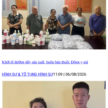
Khởi tố đường dây sản xuất, buôn bán thuốc Đông y giả
HÌNH SỰ & TỐ TỤNG HÌNH SỰ
11:09
|
06/08/2026