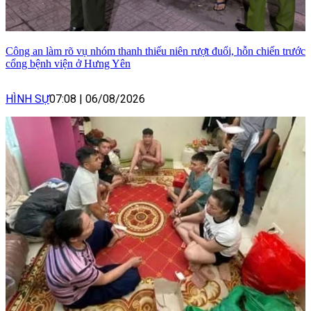
Công an làm rõ vụ nhóm thanh thiếu niên rượt đuổi, hỗn chiến trước
cổng bệnh viện ở Hưng Yên
HÌNH SỰ
07:08
|
06/08/2026