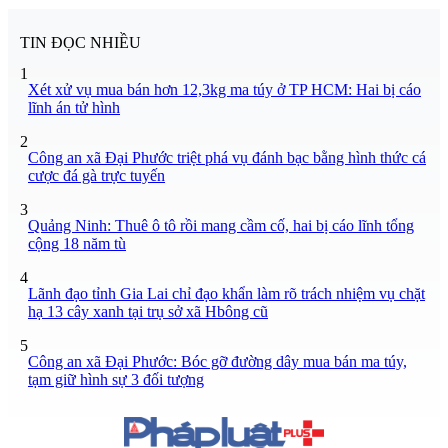
TIN ĐỌC NHIỀU
1
Xét xử vụ mua bán hơn 12,3kg ma túy ở TP HCM: Hai bị cáo
lĩnh án tử hình
2
Công an xã Đại Phước triệt phá vụ đánh bạc bằng hình thức cá
cược đá gà trực tuyến
3
Quảng Ninh: Thuê ô tô rồi mang cầm cố, hai bị cáo lĩnh tổng
cộng 18 năm tù
4
Lãnh đạo tỉnh Gia Lai chỉ đạo khẩn làm rõ trách nhiệm vụ chặt
hạ 13 cây xanh tại trụ sở xã Hbông cũ
5
Công an xã Đại Phước: Bóc gỡ đường dây mua bán ma túy,
tạm giữ hình sự 3 đối tượng