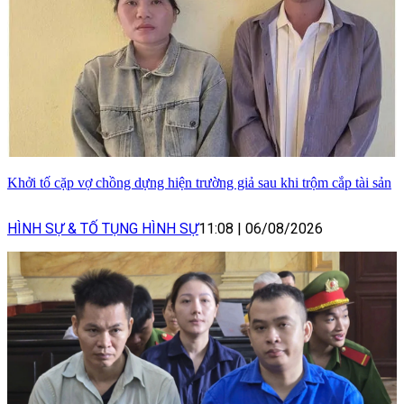
Khởi tố cặp vợ chồng dựng hiện trường giả sau khi trộm cắp tài sản
HÌNH SỰ & TỐ TỤNG HÌNH SỰ
11:08
|
06/08/2026