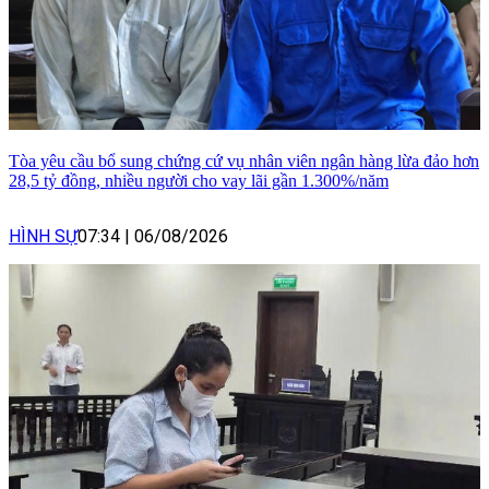
Tòa yêu cầu bổ sung chứng cứ vụ nhân viên ngân hàng lừa đảo hơn
28,5 tỷ đồng, nhiều người cho vay lãi gần 1.300%/năm
HÌNH SỰ
07:34
|
06/08/2026