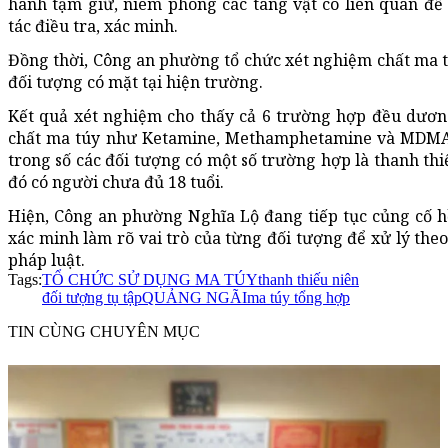
hành tạm giữ, niêm phong các tang vật có liên quan để
tác điều tra, xác minh.
Đồng thời, Công an phường tổ chức xét nghiệm chất ma t
đối tượng có mặt tại hiện trường.
Kết quả xét nghiệm cho thấy cả 6 trường hợp đều dương
chất ma túy như Ketamine, Methamphetamine và MDMA.
trong số các đối tượng có một số trường hợp là thanh thi
đó có người chưa đủ 18 tuổi.
Hiện, Công an phường Nghĩa Lộ đang tiếp tục củng cố hồ
xác minh làm rõ vai trò của từng đối tượng để xử lý the
pháp luật.
Tags:
TỔ CHỨC SỬ DỤNG MA TÚY
thanh thiếu niên
đối tượng tụ tập
QUẢNG NGÃI
ma túy tổng hợp
TIN CÙNG CHUYÊN MỤC