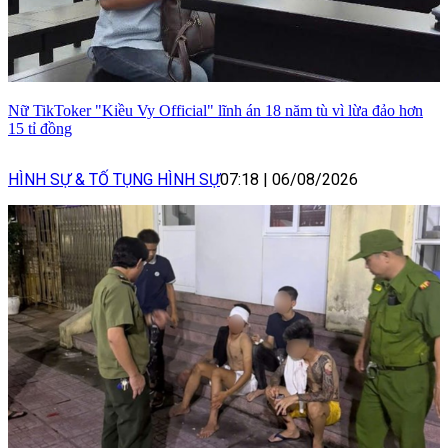
Nữ TikToker "Kiều Vy Official" lĩnh án 18 năm tù vì lừa đảo hơn
15 tỉ đồng
HÌNH SỰ & TỐ TỤNG HÌNH SỰ
07:18
|
06/08/2026