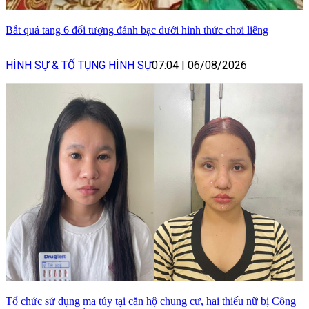
Bắt quả tang 6 đối tượng đánh bạc dưới hình thức chơi liêng
HÌNH SỰ & TỐ TỤNG HÌNH SỰ
07:04
|
06/08/2026
Tổ chức sử dụng ma túy tại căn hộ chung cư, hai thiếu nữ bị Công