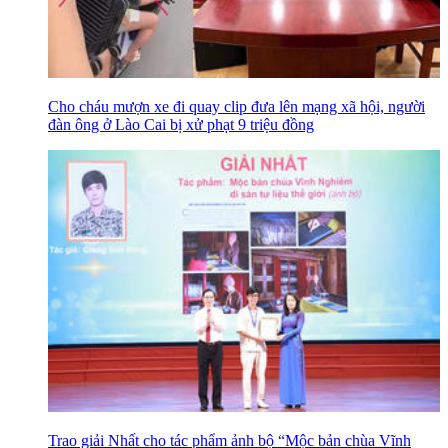
Cho cháu mượn xe đi quay clip đưa lên mạng xã hội, người
đàn ông ở Lào Cai bị xử phạt 9 triệu đồng
Trao giải Nhất cho tác phẩm ảnh bộ “Mộc bản chùa Vĩnh