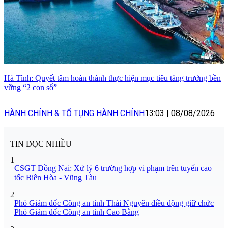
Hà Tĩnh: Quyết tâm hoàn thành thực hiện mục tiêu tăng trưởng bền
vững “2 con số”
HÀNH CHÍNH & TỐ TỤNG HÀNH CHÍNH
13:03
|
08/08/2026
TIN ĐỌC NHIỀU
1
CSGT Đồng Nai: Xử lý 6 trường hợp vi phạm trên tuyến cao
tốc Biên Hòa - Vũng Tàu
2
Phó Giám đốc Công an tỉnh Thái Nguyên điều động giữ chức
Phó Giám đốc Công an tỉnh Cao Bằng