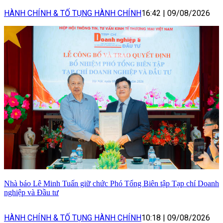
HÀNH CHÍNH & TỐ TỤNG HÀNH CHÍNH
16:42
|
09/08/2026
Nhà báo Lê Minh Tuấn giữ chức Phó Tổng Biên tập Tạp chí Doanh
nghiệp và Đầu tư
HÀNH CHÍNH & TỐ TỤNG HÀNH CHÍNH
10:18
|
09/08/2026