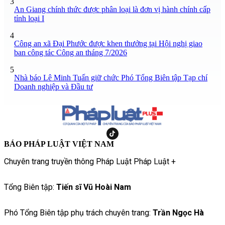
3
An Giang chính thức được phân loại là đơn vị hành chính cấp
tỉnh loại I
4
Công an xã Đại Phước được khen thưởng tại Hội nghị giao
ban công tác Công an tháng 7/2026
5
Nhà báo Lê Minh Tuấn giữ chức Phó Tổng Biên tập Tạp chí
Doanh nghiệp và Đầu tư
BÁO PHÁP LUẬT VIỆT NAM
Chuyên trang truyền thông Pháp Luật Pháp Luật +
Tổng Biên tập:
Tiến sĩ Vũ Hoài Nam
Phó Tổng Biên tập phụ trách chuyên trang:
Trần Ngọc Hà