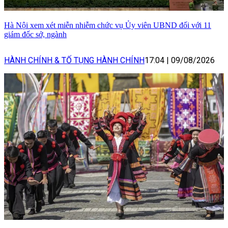
Hà Nội xem xét miễn nhiễm chức vụ Ủy viên UBND đối với 11
giám đốc sở, ngành
HÀNH CHÍNH & TỐ TỤNG HÀNH CHÍNH
17:04
|
09/08/2026