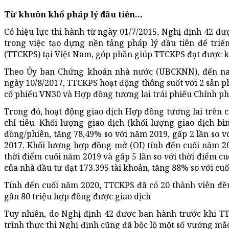
Từ khuôn khổ pháp lý đầu tiên...
Có hiệu lực thi hành từ ngày 01/7/2015, Nghị định 42 đư
trong việc tạo dựng nền tảng pháp lý đầu tiên để triể
(TTCKPS) tại Việt Nam, góp phần giúp TTCKPS đạt được k
Theo Ủy ban Chứng khoán nhà nước (UBCKNN), đến nay
ngày 10/8/2017, TTCKPS hoạt động thông suốt với 2 sản ph
cổ phiếu VN30 và Hợp đồng tương lai trái phiếu Chính p
Trong đó, hoạt động giao dịch Hợp đồng tương lai trên 
chỉ tiêu. Khối lượng giao dịch (khối lượng giao dịch 
đồng/phiên, tăng 78,49% so với năm 2019, gấp 2 lần so v
2017. Khối lượng hợp đồng mở (OI) tính đến cuối năm 2
thời điểm cuối năm 2019 và gấp 5 lần so với thời điểm cu
của nhà đầu tư đạt 173.395 tài khoản, tăng 88% so với cu
Tính đến cuối năm 2020, TTCKPS đã có 20 thành viên đề
gần 80 triệu hợp đồng được giao dịch
Tuy nhiên, do Nghị định 42 được ban hành trước khi T
trình thực thi Nghị định cũng đã bộc lộ một số vướng mắc