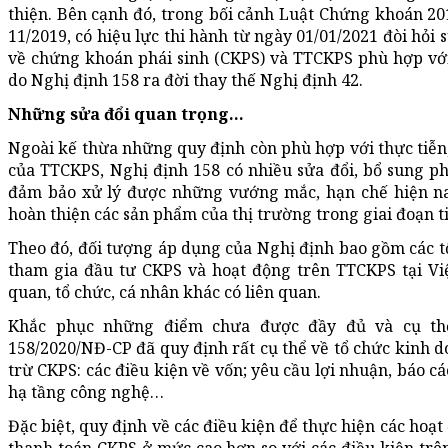
thiện. Bên cạnh đó, trong bối cảnh Luật Chứng khoán 2
11/2019, có hiệu lực thi hành từ ngày 01/01/2021 đòi hỏi
về chứng khoán phái sinh (CKPS) và TTCKPS phù hợp với
do Nghị định 158 ra đời thay thế Nghị định 42.
Những sửa đổi quan trọng...
Ngoài kế thừa những quy định còn phù hợp với thực tiễn, 
của TTCKPS, Nghị định 158 có nhiều sửa đổi, bổ sung ph
đảm bảo xử lý được những vướng mắc, hạn chế hiện nay
hoàn thiện các sản phẩm của thị trường trong giai đoạn t
Theo đó, đối tượng áp dụng của Nghị định bao gồm các t
tham gia đầu tư CKPS và hoạt động trên TTCKPS tại Vi
quan, tổ chức, cá nhân khác có liên quan.
Khắc phục những điểm chưa được đầy đủ và cụ thể 
158/2020/NĐ-CP đã quy định rất cụ thể về tổ chức kinh d
trừ CKPS: các điều kiện về vốn; yêu cầu lợi nhuận, báo cáo
hạ tầng công nghệ…
Đặc biệt, quy định về các điều kiện để thực hiện các hoạ