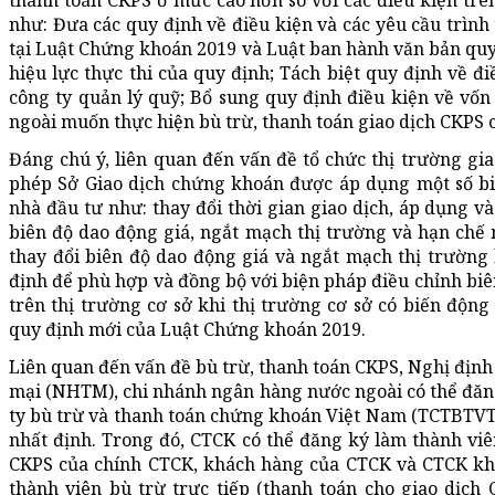
thanh toán CKPS ở mức cao hơn so với các điều kiện trê
như: Đưa các quy định về điều kiện và các yêu cầu trình 
tại Luật Chứng khoán 2019 và Luật ban hành văn bản quy
hiệu lực thực thi của quy định; Tách biệt quy định về đ
công ty quản lý quỹ; Bổ sung quy định điều kiện về vố
ngoài muốn thực hiện bù trừ, thanh toán giao dịch CKPS 
Đáng chú ý, liên quan đến vấn đề tổ chức thị trường gi
phép Sở Giao dịch chứng khoán được áp dụng một số bi
nhà đầu tư như: thay đổi thời gian giao dịch, áp dụng và 
biên độ dao động giá, ngắt mạch thị trường và hạn chế 
thay đổi biên độ dao động giá và ngắt mạch thị trường
định để phù hợp và đồng bộ với biện pháp điều chỉnh biê
trên thị trường cơ sở khi thị trường cơ sở có biến độn
quy định mới của Luật Chứng khoán 2019.
Liên quan đến vấn đề bù trừ, thanh toán CKPS, Nghị đị
mại (NHTM), chi nhánh ngân hàng nước ngoài có thể đăn
ty bù trừ và thanh toán chứng khoán Việt Nam (TCTBTV
nhất định. Trong đó, CTCK có thể đăng ký làm thành viê
CKPS của chính CTCK, khách hàng của CTCK và CTCK khá
thành viên bù trừ trực tiếp (thanh toán cho giao dịc