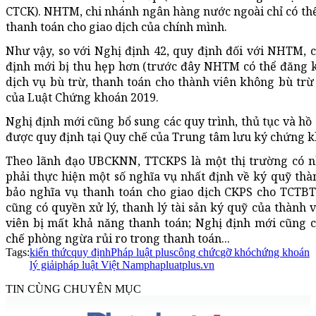
CTCK). NHTM, chi nhánh ngân hàng nước ngoài chỉ có thể
thanh toán cho giao dịch của chính mình.
Như vậy, so với Nghị định 42, quy định đối với NHTM, 
định mới bị thu hẹp hơn (trước đây NHTM có thể đăng k
dịch vụ bù trừ, thanh toán cho thành viên không bù tr
của Luật Chứng khoán 2019.
Nghị định mới cũng bổ sung các quy trình, thủ tục và hồ 
được quy định tại Quy chế của Trung tâm lưu ký chứng k
Theo lãnh đạo UBCKNN, TTCKPS là một thị trường có nh
phải thực hiện một số nghĩa vụ nhất định về ký quỹ th
bảo nghĩa vụ thanh toán cho giao dịch CKPS cho TC
cũng có quyền xử lý, thanh lý tài sản ký quỹ của thành 
viên bị mất khả năng thanh toán; Nghị định mới cũn
chế phòng ngừa rủi ro trong thanh toán...
Tags:
kiến thức
quy định
Pháp luật plus
công chức
gỡ khó
chứng khoán
lý giải
pháp luật Việt Nam
phapluatplus.vn
TIN CÙNG CHUYÊN MỤC