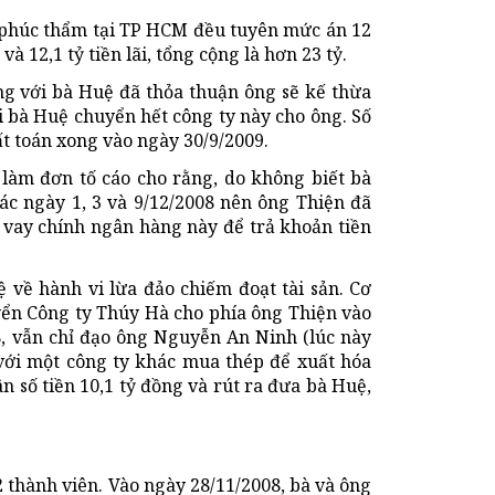
 phúc thẩm tại TP HCM đều tuyên mức án 12
à 12,1 tỷ tiền lãi, tổng cộng là hơn 23 tỷ.
ng với bà Huệ đã thỏa thuận ông sẽ kế thừa
i bà Huệ chuyển hết công ty này cho ông. Số
t toán xong vào ngày 30/9/2009.
 làm đơn tố cáo cho rằng, do không biết bà
ác ngày 1, 3 và 9/12/2008 nên ông Thiện đã
vay chính ngân hàng này để trả khoản tiền
ệ về hành vi lừa đảo chiếm đoạt tài sản. Cơ
yển Công ty Thúy Hà cho phía ông Thiện vào
8, vẫn chỉ đạo ông Nguyễn An Ninh (lúc này
với một công ty khác mua thép để xuất hóa
 số tiền 10,1 tỷ đồng và rút ra đưa bà Huệ,
2 thành viên. Vào ngày 28/11/2008, bà và ông