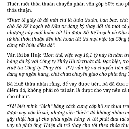
Thiện mới thỏa thuận chuyển phần vốn góp 50% cho phí
thỏa thuận.
“Thực tế giấy tờ đó mới chỉ là thỏa thuận, bàn bạc, chứ
chờ Sở Kế hoạch và Đầu tư đăng ký thay đổi thì mới có g
nhượng này mới hoàn tất khi được Sở Kế hoạch và Đầu tư
từ khi thỏa thuận đến khi hoàn tất thì mọi việc tại Công
cũng rất hiểu điều đó”.
Vẫn lời bà Huệ:
“Hơn thế, việc vay 10,1 tỷ này là nằm 
hàng đã ký với Công ty Thúy Hà từ trước đó. Đặc biệt, tr
Huệ tại Công ty Thúy Hà - PV) vẫn ký và chuyển tiền 
đang nợ ngân hàng, chứ chưa chuyển giao cho phía ông 
Bà Huệ thừa nhận rằng, để vay được tiền, bà đã đưa rấ
điểm đó, không phải có tài sản là được cho vay nên cả
cho nhau”.
“Tôi biết mình “lách” bằng cách cung cấp hồ sơ chưa tru
được vay vốn là sai, nhưng việc “lách” đó không nhằm mụ
gây thiệt hại gì cho phía ngân hàng vì tôi phải đưa tài 
vay và phía ông Thiện đã trả thay cho tôi theo thỏa th