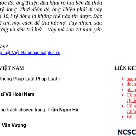
rước đó, ông Thiện đều khai rõ hai bên đã thỏa
ỷ đồng. Thời điểm đó, ông Thiện phải đi vay
 10,1 tỷ đồng là không thể nào tin được. Đặc
ẽ tìm mọi cách để thu hồi nợ. Tuy nhiên, sau
ường và đều trả hết… Vậy mà sau 10 năm yên
này?
p luật Việt Nam
phapluatplus.vn
VIỆT NAM
LIÊN KẾ
 thông Pháp Luật Pháp Luật +
baop
doan
phap
 sĩ Vũ Hoài Nam
Cổng
Quốc
Cổng
hụ trách chuyên trang:
Trần Ngọc Hà
Chín
Bộ T
 Văn Vượng