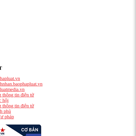
T
hapluat.vn
hnhan.baophapluat.vn
luatmedia.vn
 thông tin điện tử
 hội
 thông tin điện tử
h phủ
ư pháp