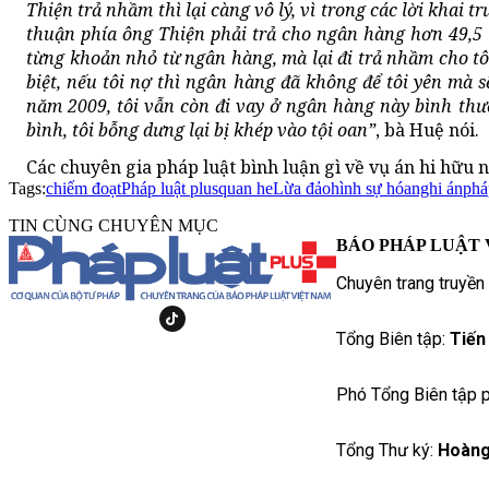
Thiện trả nhầm thì lại càng vô lý, vì trong các lời khai t
thuận phía ông Thiện phải trả cho ngân hàng hơn 49,5 t
từng khoản nhỏ từ ngân hàng, mà lại đi trả nhầm cho tôi
biệt, nếu tôi nợ thì ngân hàng đã không để tôi yên mà s
năm 2009, tôi vẫn còn đi vay ở ngân hàng này bình th
bình, tôi bỗng dưng lại bị khép vào tội oan”
, bà Huệ nói.
Các chuyên gia pháp luật bình luận gì về vụ án hi hữu 
Tags:
chiếm đoạt
Pháp luật plus
quan he
Lừa đảo
hình sự hóa
nghi án
phá
TIN CÙNG CHUYÊN MỤC
BÁO PHÁP LUẬT 
Chuyên trang truyền
Tổng Biên tập:
Tiến
Phó Tổng Biên tập p
Tổng Thư ký:
Hoàng