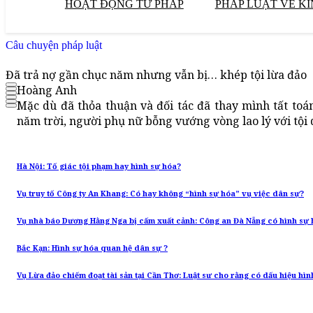
HOẠT ĐỘNG TƯ PHÁP
PHÁP LUẬT VỀ KI
Câu chuyện pháp luật
Đã trả nợ gần chục năm nhưng vẫn bị… khép tội lừa đảo
Hoàng Anh
Mặc dù đã thỏa thuận và đối tác đã thay mình tất to
năm trời, người phụ nữ bỗng vướng vòng lao lý với tội 
Hà Nội: Tố giác tội phạm hay hình sự hóa?
Vụ truy tố Công ty An Khang: Có hay không “hình sự hóa” vụ việc dân sự?
Vụ nhà báo Dương Hằng Nga bị cấm xuất cảnh: Công an Đà Nẵng có hình sự 
Bắc Kạn: Hình sự hóa quan hệ dân sự ?
Vụ Lừa đảo chiếm đoạt tài sản tại Cần Thơ: Luật sư cho rằng có dấu hiệu hìn