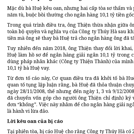
Mặc dù bà Huệ kêu oan, nhưng hai cấp tòa sơ thẩm và
năm tù, buộc bồi thường cho ngân hàng 10,1 tỷ tiền gốc v
Trong quá trình điều tra, ông Thiện thừa nhận giữa ô
toàn bộ quyền và nghĩa vụ của Công ty Thúy Hà sau kh
tiền mà ông sẽ thay bà Huệ trả cho ngân hàng ông đã tấ
Tuy nhiên đến năm 2018, ông Thiện thay đổi lời khai,
Huệ làm hồ sơ để ngân hàng giải ngân 10,1 tỷ trong c
dùng pháp nhân khác (Công ty Thiện Thành) của mình 
10,1 tỷ bà Huệ vay.
Từ đơn tố cáo này, Cơ quan điều tra đã khởi tố bà Hu
quan tố tụng lập luận rằng, bà Huệ đã thỏa thuận chu
ngày 28/11/2008, thế nhưng đến ngày 1, 3 và 9/12/200
đã chuyển vốn góp cho người ông Thiện chỉ định) ký 
đơn “khống”. Việc này nhằm để cho ngân hàng giải ngân
là hành vi lừa đảo.
Lời kêu oan của bị cáo
Tại phiên tòa, bị cáo Huệ cho rằng Công ty Thúy Hà có 