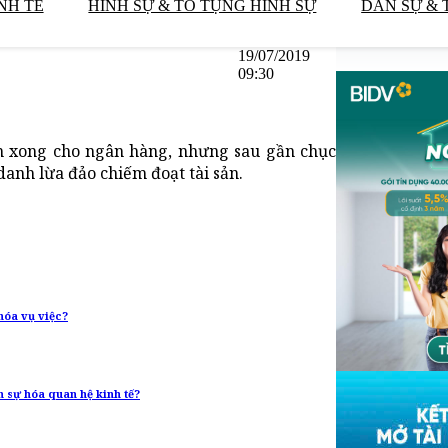
NH TẾ
HÌNH SỰ & TỐ TỤNG HÌNH SỰ
DÂN SỰ & 
19/07/2019
09:30
án xong cho ngân hàng, nhưng sau gần chục
danh lừa đảo chiếm đoạt tài sản.
hóa vụ việc?
h sự hóa quan hệ kinh tế?