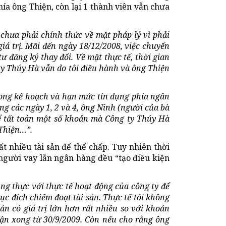
a ông Thiện, còn lại 1 thành viên vẫn chưa
 chưa phải chính thức về mặt pháp lý vì phải
iá trị. Mãi đến ngày 18/12/2008, việc chuyển
 đăng ký thay đổi. Về mặt thực tế, thời gian
 ty Thúy Hà vẫn do tôi điều hành và ông Thiện
trong kế hoạch và hạn mức tín dụng phía ngân
ong các ngày 1, 2 và 4, ông Ninh (người của bà
để tất toán một số khoản mà Công ty Thúy Hà
Thiện…”.
t nhiều tài sản để thế chấp. Tuy nhiên thời
 người vay lẫn ngân hàng đều “tạo điều kiện
ng thực với thực tế hoạt động của công ty để
c đích chiếm đoạt tài sản. Thực tế tôi không
sản có giá trị lớn hơn rất nhiều so với khoản
uận xong từ 30/9/2009. Còn nếu cho rằng ông