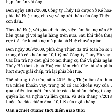
hạp làm ăn với ông...
Đến ngày 18/12/2008, Công ty Thúy Hà được Sở Kế hoạc
phía bà Huệ sang cho vợ và người thân của ông Thiện
con dấu…
Theo bà Huệ, với giao dịch này, việc làm ăn, nợ nần 
liên quan gì với ngân hàng trên nữa. Sau khi thỏa thuậ
cực trả các khoản nợ mà phía bà Huệ chuyển giao.
Đến ngày 30/9/2009, phía ông Thiện đã trả toàn bộ số
trong đó có khoản nợ 10,1 tỷ mà Công ty Thúy Hà vay 
Các lần trả nợ đều ghi rõ nội dung cụ thể và phía ngâ
Thúy Hà thời kỳ bà Huệ còn làm chủ. Các tài sản ph
lượt được giải chấp, trả lại phía bà Huệ.
Thế nhưng trớ trêu, năm 2015, ông Thiện làm ăn thua
tra nhiều khoản vay, trong đó có các khoản vay của
quan điều tra mời lên với tư cách là nhân chứng trong
quyền lợi và nghĩa vụ liên quan. Và đến tháng 7/2018
buộc lừa đảo chiếm đoạt 10,1 tỷ của ngân hàng.
Oan nghiệt quãng thời điểm giao thời