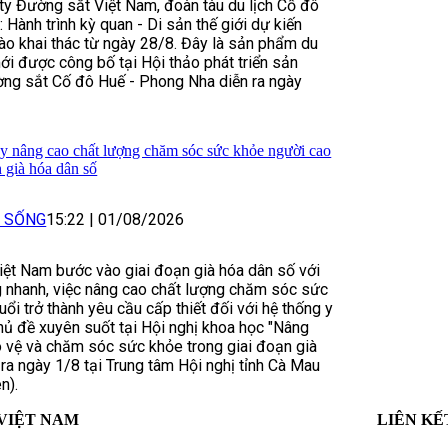
y Đường sắt Việt Nam, đoàn tàu du lịch Cố đô
 Hành trình kỳ quan - Di sản thế giới dự kiến
ào khai thác từ ngày 28/8. Đây là sản phẩm du
ới được công bố tại Hội thảo phát triển sản
ờng sắt Cố đô Huế - Phong Nha diễn ra ngày
y nâng cao chất lượng chăm sóc sức khỏe người cao
h già hóa dân số
I SỐNG
15:22
|
01/08/2026
iệt Nam bước vào giai đoạn già hóa dân số với
g nhanh, việc nâng cao chất lượng chăm sóc sức
ổi trở thành yêu cầu cấp thiết đối với hệ thống y
chủ đề xuyên suốt tại Hội nghị khoa học "Nâng
 vệ và chăm sóc sức khỏe trong giai đoạn già
 ra ngày 1/8 tại Trung tâm Hội nghị tỉnh Cà Mau
n).
VIỆT NAM
LIÊN KẾ