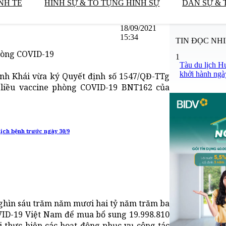
NH TẾ
HÌNH SỰ & TỐ TỤNG HÌNH SỰ
DÂN SỰ & 
18/09/2021
15:34
TIN ĐỌC NH
phòng COVID-19
1
Tàu du lịch H
khởi hành ngà
nh Khái vừa ký Quyết định số 1547/QĐ-TTg
 liều vaccine phòng COVID-19 BNT162 của
ịch bệnh trước ngày 30/9
 nghìn sáu trăm năm mươi hai tỷ năm trăm ba
VID-19 Việt Nam để mua bổ sung 19.998.810
i thực hiện các hoạt động phục vụ công tác