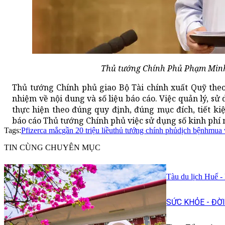
Thủ tướng Chính Phủ Phạm Minh
Thủ tướng Chính phủ giao Bộ Tài chính xuất Quỹ theo 
nhiệm về nội dung và số liệu báo cáo. Việc quản lý, sử
thực hiện theo đúng quy định, đúng mục đích, tiết ki
báo cáo Thủ tướng Chính phủ việc sử dụng số kinh phí n
Tags:
Pfizer
ca mắc
gần 20 triệu liều
thủ tướng chính phủ
dịch bệnh
mua 
TIN CÙNG CHUYÊN MỤC
Tàu du lịch Huế -
SỨC KHỎE - ĐỜ