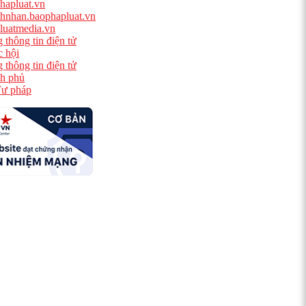
hapluat.vn
hnhan.baophapluat.vn
luatmedia.vn
 thông tin điện tử
 hội
 thông tin điện tử
h phủ
ư pháp