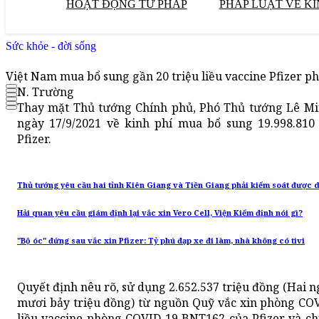
HOẠT ĐỘNG TƯ PHÁP
PHÁP LUẬT VỀ KI
Sức khỏe - đời sống
Việt Nam mua bổ sung gần 20 triệu liều vaccine Pfizer 
N. Trường
Thay mặt Thủ tướng Chính phủ, Phó Thủ tướng Lê Mi
ngày 17/9/2021 về kinh phí mua bổ sung 19.998.810
Pfizer.
Thủ tướng yêu cầu hai tỉnh Kiên Giang và Tiền Giang phải kiểm soát được d
Hải quan yêu cầu giám định lại vắc xin Vero Cell, Viện Kiểm định nói gì?
"Bộ óc" đứng sau vắc xin Pfizer: Tỷ phú đạp xe đi làm, nhà không có tivi
Quyết định nêu rõ, sử dụng 2.652.537 triệu đồng (Hai
mươi bảy triệu đồng) từ nguồn Quỹ vắc xin phòng CO
liều vaccine phòng COVID-19 BNT162 của Pfizer và ch