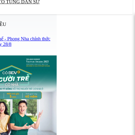
TỐ TỤNG DÂN SỰ
IỀU
uế - Phong Nha chính thức
y 28/8