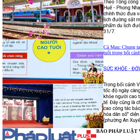
Theo Tổng công t
Huế - Phong Nha:
chính thức đưa v
lịch đường sắt m
phẩm du lịch đư
31/7.
Cà Mau: Chung ta
tuổi trong bối cản
SỨC KHỎE - ĐỜ
Trong bối cảnh V
tốc độ ngày càn
khỏe người cao tu
tế. Đây cũng là 
cao công tác bảo
hóa dân số" diễn
(phường An Xuyê
BÁO PHÁP LUẬT 