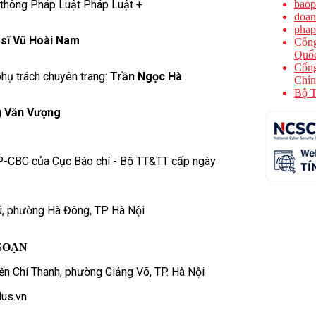
 thông Pháp Luật Pháp Luật +
baop
doan
phap
 sĩ Vũ Hoài Nam
Cổng
Quốc
Cổng
hụ trách chuyên trang:
Trần Ngọc Hà
Chín
Bộ T
 Văn Vượng
P-CBC của Cục Báo chí - Bộ TT&TT cấp ngày
ú, phường Hà Đông, TP Hà Nội
SOẠN
n Chí Thanh, phường Giảng Võ, TP. Hà Nội
us.vn