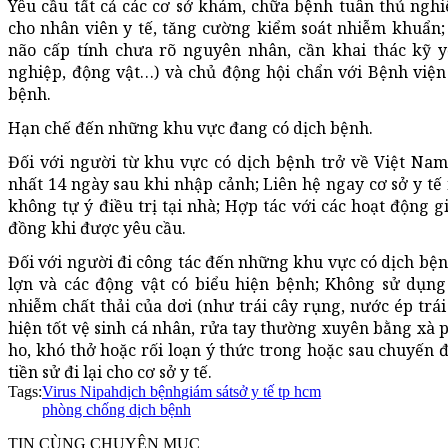
Yêu cầu tất cả các cơ sở khám, chữa bệnh tuân thủ ngh
cho nhân viên y tế, tăng cường kiểm soát nhiễm khuẩn;
não cấp tính chưa rõ nguyên nhân, cần khai thác kỹ yếu
nghiệp, động vật…) và chủ động hội chẩn với Bệnh viện
bệnh.
Hạn chế đến những khu vực đang có dịch bệnh.
Đối với người từ khu vực có dịch bệnh trở về Việt Nam
nhất 14 ngày sau khi nhập cảnh; Liên hệ ngay cơ sở y tế
không tự ý điều trị tại nhà; Hợp tác với các hoạt động g
đồng khi được yêu cầu.
Đối với người đi công tác đến những khu vực có dịch bệnh
lợn và các động vật có biểu hiện bệnh; Không sử dụn
nhiễm chất thải của dơi (như trái cây rụng, nước ép trá
hiện tốt vệ sinh cá nhân, rửa tay thường xuyên bằng xà p
ho, khó thở hoặc rối loạn ý thức trong hoặc sau chuyến 
tiền sử đi lại cho cơ sở y tế.
Tags:
Virus Nipah
dịch bệnh
giám sát
sở y tế tp hcm
phòng chống dịch bệnh
TIN CÙNG CHUYÊN MỤC