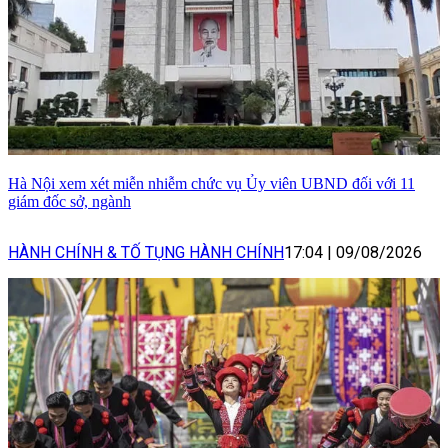
Hà Nội xem xét miễn nhiễm chức vụ Ủy viên UBND đối với 11
giám đốc sở, ngành
HÀNH CHÍNH & TỐ TỤNG HÀNH CHÍNH
17:04
|
09/08/2026