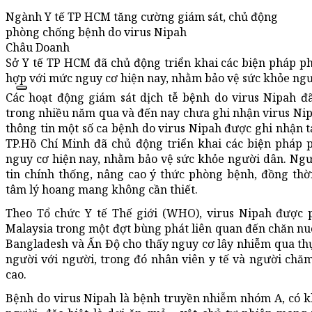
Ngành Y tế TP HCM tăng cường giám sát, chủ động
phòng chống bệnh do virus Nipah
Châu Doanh
Sở Y tế TP HCM đã chủ động triển khai các biện pháp p
hợp với mức nguy cơ hiện nay, nhằm bảo vệ sức khỏe ngư
Các hoạt động giám sát dịch tễ bệnh do virus Nipah đã
trong nhiều năm qua và đến nay chưa ghi nhận virus Ni
thông tin một số ca bệnh do virus Nipah được ghi nhận t
TP.Hồ Chí Minh đã chủ động triển khai các biện pháp
nguy cơ hiện nay, nhằm bảo vệ sức khỏe người dân. Ngư
tin chính thống, nâng cao ý thức phòng bệnh, đồng thờ
tâm lý hoang mang không cần thiết.
Theo Tổ chức Y tế Thế giới (WHO), virus Nipah được 
Malaysia trong một đợt bùng phát liên quan đến chăn nuô
Bangladesh và Ấn Độ cho thấy nguy cơ lây nhiễm qua th
người với người, trong đó nhân viên y tế và người chă
cao.
Bệnh do virus Nipah là bệnh truyền nhiễm nhóm A, có k