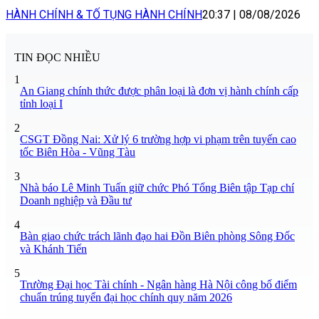
HÀNH CHÍNH & TỐ TỤNG HÀNH CHÍNH
20:37
|
08/08/2026
TIN ĐỌC NHIỀU
1
An Giang chính thức được phân loại là đơn vị hành chính cấp
tỉnh loại I
2
CSGT Đồng Nai: Xử lý 6 trường hợp vi phạm trên tuyến cao
tốc Biên Hòa - Vũng Tàu
3
Nhà báo Lê Minh Tuấn giữ chức Phó Tổng Biên tập Tạp chí
Doanh nghiệp và Đầu tư
4
Bàn giao chức trách lãnh đạo hai Đồn Biên phòng Sông Đốc
và Khánh Tiến
5
Trường Đại học Tài chính - Ngân hàng Hà Nội công bố điểm
chuẩn trúng tuyển đại học chính quy năm 2026