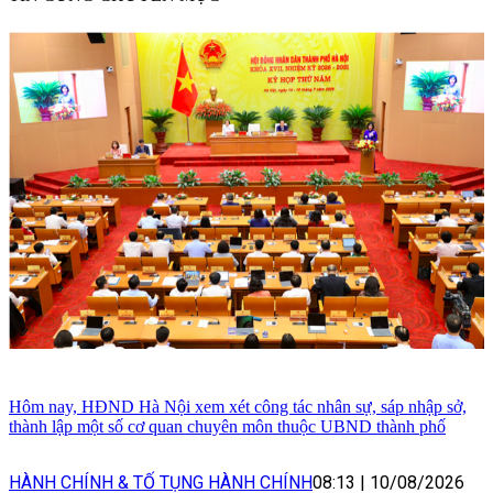
Hôm nay, HĐND Hà Nội xem xét công tác nhân sự, sáp nhập sở,
thành lập một số cơ quan chuyên môn thuộc UBND thành phố
HÀNH CHÍNH & TỐ TỤNG HÀNH CHÍNH
08:13
|
10/08/2026