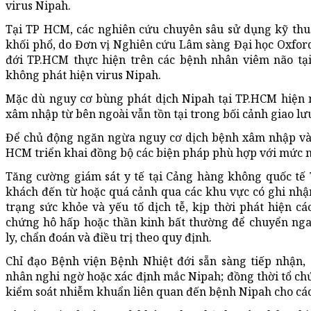
virus Nipah.
Tại TP HCM, các nghiên cứu chuyên sâu sử dụng kỹ thu
khối phổ, do Đơn vị Nghiên cứu Lâm sàng Đại học Oxfor
đới TP.HCM thực hiện trên các bệnh nhân viêm não tạ
không phát hiện virus Nipah.
Mặc dù nguy cơ bùng phát dịch Nipah tại TP.HCM hiện n
xâm nhập từ bên ngoài vẫn tồn tại trong bối cảnh giao lưu,
Để chủ động ngăn ngừa nguy cơ dịch bệnh xâm nhập và l
HCM triển khai đồng bộ các biện pháp phù hợp với mức ng
Tăng cường giám sát y tế tại Cảng hàng không quốc tế 
khách đến từ hoặc quá cảnh qua các khu vực có ghi nhận
trạng sức khỏe và yếu tố dịch tễ, kịp thời phát hiện cá
chứng hô hấp hoặc thần kinh bất thường để chuyển nga
ly, chẩn đoán và điều trị theo quy định.
Chỉ đạo Bệnh viện Bệnh Nhiệt đới sẵn sàng tiếp nhận, 
nhân nghi ngờ hoặc xác định mắc Nipah; đồng thời tổ chứ
kiểm soát nhiễm khuẩn liên quan đến bệnh Nipah cho các c