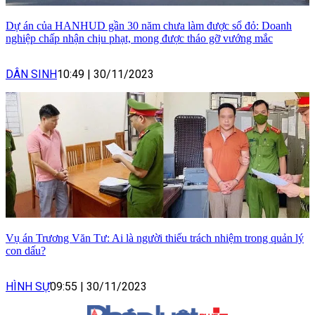
Dự án của HANHUD gần 30 năm chưa làm được sổ đỏ: Doanh
nghiệp chấp nhận chịu phạt, mong được tháo gỡ vướng mắc
DÂN SINH
10:49
|
30/11/2023
Vụ án Trương Văn Tư: Ai là người thiếu trách nhiệm trong quản lý
con dấu?
HÌNH SỰ
09:55
|
30/11/2023