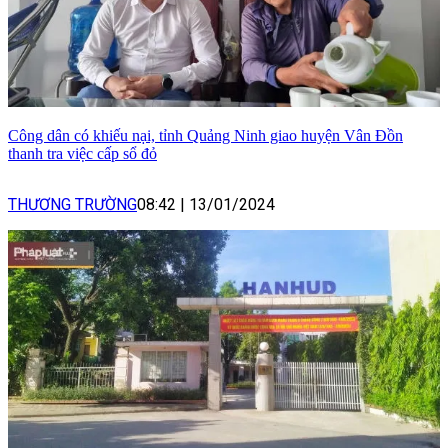
Công dân có khiếu nại, tỉnh Quảng Ninh giao huyện Vân Đồn
thanh tra việc cấp sổ đỏ
THƯƠNG TRƯỜNG
08:42
|
13/01/2024