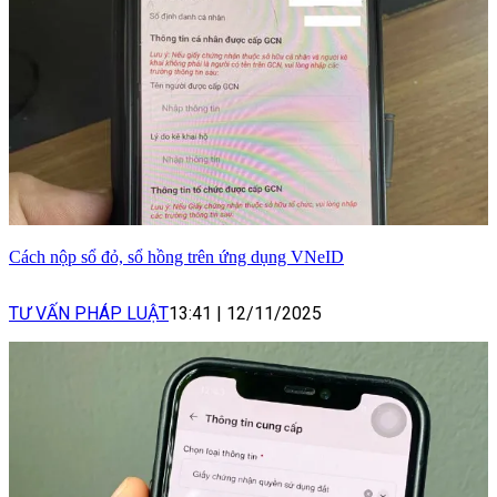
Cách nộp sổ đỏ, sổ hồng trên ứng dụng VNeID
TƯ VẤN PHÁP LUẬT
13:41
|
12/11/2025