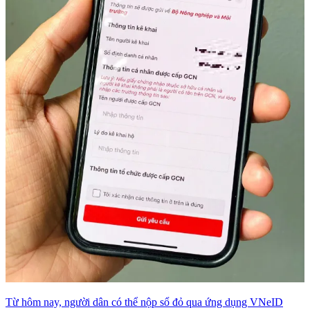
Từ hôm nay, người dân có thể nộp sổ đỏ qua ứng dụng VNeID