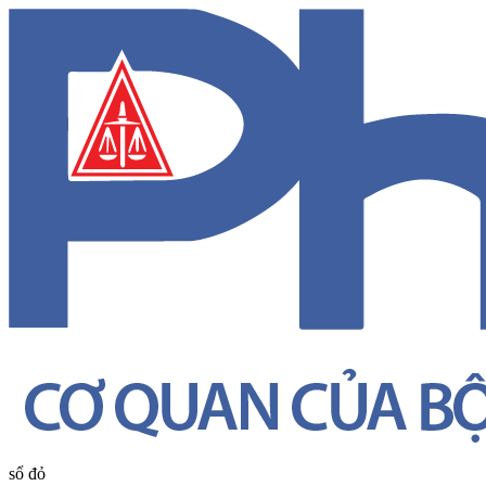
sổ đỏ