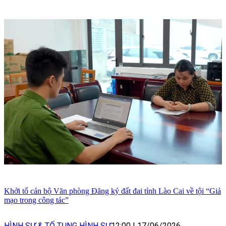
Khởi tố cán bộ Văn phòng Đăng ký đất đai tỉnh Lào Cai về tội “Giả
mạo trong công tác”
HÌNH SỰ & TỐ TỤNG HÌNH SỰ
12:00
|
17/06/2026