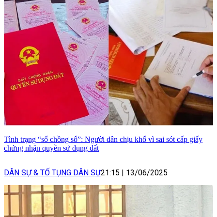
Tình trạng “sổ chồng sổ”: Người dân chịu khổ vì sai sót cấp giấy
chứng nhận quyền sử dụng đất
DÂN SỰ & TỐ TỤNG DÂN SỰ
21:15
|
13/06/2025