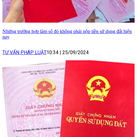
Những trường hợp làm sổ đỏ không phải nộp tiền sử dụng đất hiện
nay
TƯ VẤN PHÁP LUẬT
10:34
|
25/09/2024