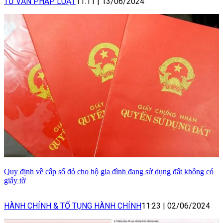
TƯ VẤN PHÁP LUẬT
11:11
|
13/06/2024
Quy định về cấp sổ đỏ cho hộ gia đình đang sử dụng đất không có
giấy tờ
HÀNH CHÍNH & TỐ TỤNG HÀNH CHÍNH
11:23
|
02/06/2024