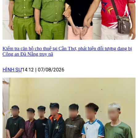
Kiểm tra căn hộ cho thuê tại Cần Thơ, phát hiện đối tượng đang bị
Công an Đà Nẵng truy nã
HÌNH SỰ
14:12
|
07/08/2026