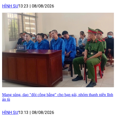
HÌNH SỰ
13:23
|
08/08/2026
Mang súng, dao "đòi công bằng" cho bạn gái, nhóm thanh niên lĩnh
án tù
HÌNH SỰ
13:13
|
08/08/2026