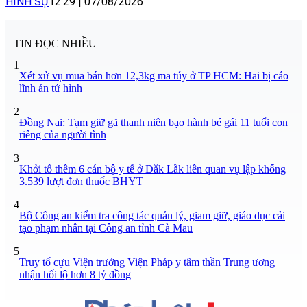
HÌNH SỰ
12:29
|
07/08/2026
TIN ĐỌC NHIỀU
1
Xét xử vụ mua bán hơn 12,3kg ma túy ở TP HCM: Hai bị cáo
lĩnh án tử hình
2
Đồng Nai: Tạm giữ gã thanh niên bạo hành bé gái 11 tuổi con
riêng của người tình
3
Khởi tố thêm 6 cán bộ y tế ở Đắk Lắk liên quan vụ lập khống
3.539 lượt đơn thuốc BHYT
4
Bộ Công an kiểm tra công tác quản lý, giam giữ, giáo dục cải
tạo phạm nhân tại Công an tỉnh Cà Mau
5
Truy tố cựu Viện trưởng Viện Pháp y tâm thần Trung ương
nhận hối lộ hơn 8 tỷ đồng