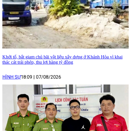
Khởi tố, bắt giam chủ bãi vật liệu xây dựng ở Khánh Hòa vì khai
thác cát trái phép, thu lợi hàng tỷ đồng
HÌNH SỰ
18:09
|
07/08/2026