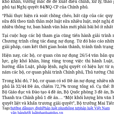
khó khăn, vướng mắc để đề xuất điều chỉnh, xử lý, tháo 
phủ tại Nghị quyết 84/NQ-CP của Chính phủ.
“Phải thực hiện rà soát chồng chéo, bất cập của các quy
sửa đổi theo tinh thần một luật sửa nhiều luật, một nghị 
nhiều thông tư, ban hành văn bản mới phải bãi bỏ ít nhất
Tại cuộc họp các bộ tham gia cũng tiến hành giải trình 
Chương trình công tác đang nợ đọng. Từ đó báo cáo nhữ
giải pháp, cam kết thời gian hoàn thành, tránh tình trạng
Hiện nay, các bộ, cơ quan còn nợ đọng 26/54 văn bản quy
lực, gây khó khăn, lúng túng trong việc thi hành Luật
hướng dẫn Luật, pháp lệnh, nghị quyết có hiệu lực từ n
năm các bộ, cơ quan phải trình Chính phủ, Thủ tướng Chí
Trong khi đó, 7 bộ, cơ quan có số Đề án nợ đọng nhiều n
phủ là 32/44 Đề án, chiếm 72,7% trong tổng số. Cụ thể: B
Bộ Giáo dục và Đào tạo 4 đề án, Bộ Quốc phòng 3 đề án, B
Thanh tra Chính phủ 1 đề án…. “Một khối lượng lớn văn bả
quyết liệt và khẩn trương giải quyết”, Bộ trưởng Mai Ti
Tags:
hướng dẫn
quy định
Pháp luật plus
thông tư
pháp luật Việt Nam
văn bản
dưới luật
phapluatplus.vn