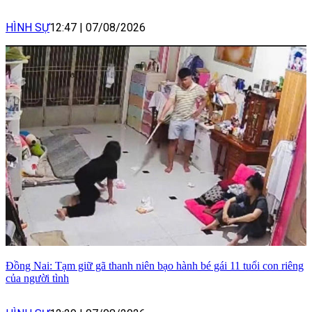
HÌNH SỰ
12:47
|
07/08/2026
Đồng Nai: Tạm giữ gã thanh niên bạo hành bé gái 11 tuổi con riêng
của người tình