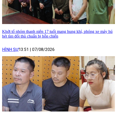
Khởi tố nhóm thanh niên 17 tuổi mang hung khí, phóng xe máy hú
hét tìm đối thủ chuẩn bị hỗn chiến
HÌNH SỰ
13:51
|
07/08/2026