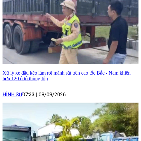
Xử lý xe đầu kéo làm rơi mảnh sắt trên cao tốc Bắc - Nam khiến
hơn 120 ô tô thủng lốp
HÌNH SỰ
07:33
|
08/08/2026