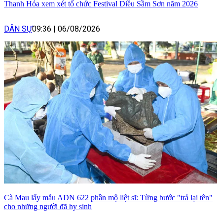
Thanh Hóa xem xét tổ chức Festival Diều Sầm Sơn năm 2026
DÂN SỰ
09:36
|
06/08/2026
Cà Mau lấy mẫu ADN 622 phần mộ liệt sĩ: Từng bước "trả lại tên"
cho những người đã hy sinh