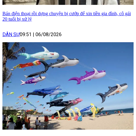
Bán điện thoại rồi dựng chuyện bị cướp để xin tiền gia đình, cô gái
20 tuổi bị xử lý
DÂN SỰ
09:51
|
06/08/2026