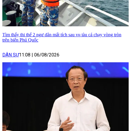
Tìm thấy thi thể 2 ngư dân mất tích sau vụ tàu cá chạy vòng tròn
trên biển Phú Quốc
DÂN SỰ
11:08
|
06/08/2026