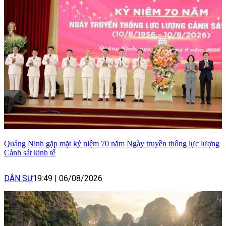
Quảng Ninh gặp mặt kỷ niệm 70 năm Ngày truyền thống lực lượng
Cảnh sát kinh tế
DÂN SỰ
19:49
|
06/08/2026