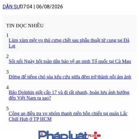
DÂN SỰ
07:04
|
06/08/2026
TIN ĐỌC NHIỀU
1
Lùm xùm một vụ thú cưng chết sau phẫu thuật tử cung tại Đà
Lạt
2
Sôi nổi Ngày hội toàn dân bảo vệ an ninh Tổ quốc tại Cà Mau
3
Đừng để tiếng chó sủa kêu cứu giữa đêm trở thành nỗi ám ảnh
4
Bão Dolphin giật cấp 17 và đi rất nhanh, hoàn lưu ảnh hưởng
đến Việt Nam ra sao?
5
Công an điều tra vụ nhóm thanh niên hỗn chiến tại quán Lắc
Chill Hub ở TP HCM