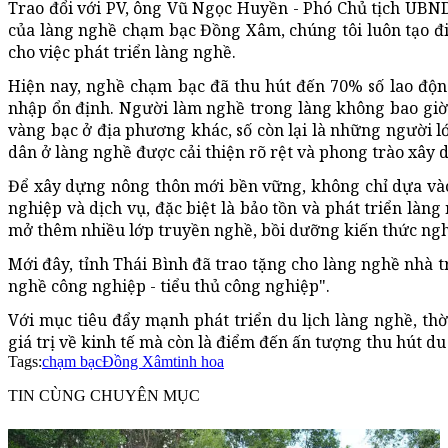
Trao đổi với PV, ông Vũ Ngọc Huyền - Phó Chủ tịch UBN
của làng nghề chạm bạc Đồng Xâm, chúng tôi luôn tạo điề
cho việc phát triển làng nghề.
Hiện nay, nghề chạm bạc đã thu hút đến 70% số lao động
nhập ổn định. Người làm nghề trong làng không bao giờ h
vàng bạc ở địa phương khác, số còn lại là những người l
dân ở làng nghề được cải thiện rõ rệt và phong trào xây 
Để xây dựng nông thôn mới bền vững, không chỉ dựa vào
nghiệp và dịch vụ, đặc biệt là bảo tồn và phát triển là
mở thêm nhiều lớp truyền nghề, bồi dưỡng kiến thức nghề
Mới đây, tỉnh Thái Bình đã trao tặng cho làng nghề nhà
nghề công nghiệp - tiểu thủ công nghiệp".
Với mục tiêu đẩy mạnh phát triển du lịch làng nghề, t
giá trị về kinh tế mà còn là điểm đến ấn tượng thu hút 
Tags:
chạm bạc
Đồng Xâm
tinh hoa
TIN CÙNG CHUYÊN MỤC