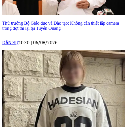
Thứ trưởng Bộ Giáo dục và Đào tạo: Không cần thiết lắp camera
trong đợt thi lại tại Tuyên Quang
DÂN SỰ
10:30
|
06/08/2026