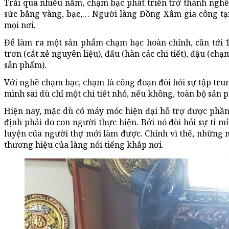
Trải qua nhiều năm, chạm bạc phát triển trở thành ng
sức bằng vàng, bạc,… Người làng Đồng Xâm gia công tạ
mọi nơi.
Để làm ra một sản phẩm chạm bạc hoàn chỉnh, cần tới 1
trơn (cắt xẻ nguyên liệu), đấu (hàn các chi tiết), đậu (c
sản phẩm).
Với nghề chạm bạc, chạm là công đoạn đòi hỏi sự tập tru
mình sai dù chỉ một chi tiết nhỏ, nếu không, toàn bộ sản p
Hiện nay, mặc dù có máy móc hiện đại hỗ trợ được ph
định phải do con người thực hiện. Bởi nó đòi hỏi sự tỉ mỉ
luyện của người thợ mới làm được. Chính vì thế, những
thương hiệu của làng nổi tiếng khắp nơi.