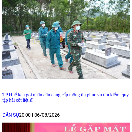
TP Huế kêu gọi nhân dân cung cấp thông tin phục vụ tìm kiếm, quy
tập hài cốt liệt sĩ
DÂN SỰ
20:00
|
06/08/2026