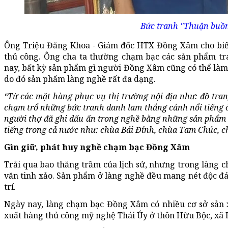
Bức tranh "Thuận buồm
Ông Triệu Đăng Khoa - Giám đốc HTX Đồng Xâm cho biết,
thủ công. Ông cha ta thường chạm bạc các sản phẩm tr
nay, bất kỳ sản phẩm gì người Đồng Xâm cũng có thể làm
do đó sản phẩm làng nghề rất đa dạng.
“Từ các mặt hàng phục vụ thị trường nội địa như: đồ tran
chạm trổ những bức tranh danh lam thắng cảnh nổi tiếng ở t
người thợ đã ghi dấu ấn trong nghề bằng những sản phẩm từ
tiếng trong cả nước như: chùa Bái Đính, chùa Tam Chúc, 
Gìn giữ, phát huy nghề chạm bạc Đồng Xâm
Trải qua bao thăng trầm của lịch sử, nhưng trong làng 
văn tinh xảo. Sản phẩm ở làng nghề đều mang nét độc đáo
trí.
Ngày nay, làng chạm bạc Đồng Xâm có nhiều cơ sở sản x
xuất hàng thủ công mỹ nghệ Thái Úy ở thôn Hữu Bộc, xã 