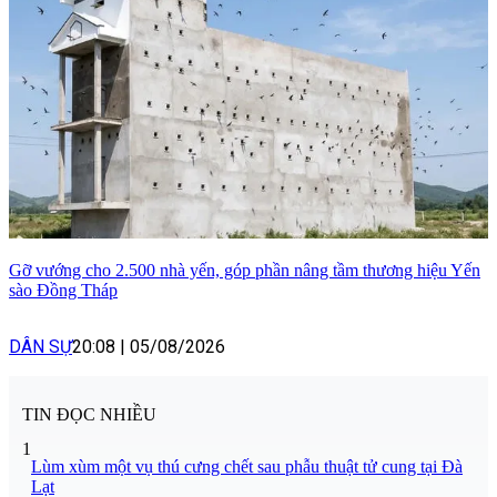
Gỡ vướng cho 2.500 nhà yến, góp phần nâng tầm thương hiệu Yến
sào Đồng Tháp
DÂN SỰ
20:08
|
05/08/2026
TIN ĐỌC NHIỀU
1
Lùm xùm một vụ thú cưng chết sau phẫu thuật tử cung tại Đà
Lạt