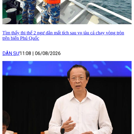
Tìm thấy thi thể 2 ngư dân mất tích sau vụ tàu cá chạy vòng tròn
trên biển Phú Quốc
DÂN SỰ
11:08
|
06/08/2026