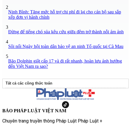
2
Ninh Bình: Tăng mức hỗ trợ chi phí đi lại cho cán bộ sau sắp
xếp đơn vị hành chính
3
Đừng để tiếng chó sủa kêu cứu giữa đêm trở thành nỗi ám ảnh
4
Sôi nổi Ngày hội toàn dân bảo vệ an ninh Tổ quốc tại Cà Mau
5
Bão Dolphin giật cấp 17 và đi rất nhanh, hoàn lưu ảnh hưởng
đến Việt Nam ra sao?
Tất cả các công thức toán
BÁO PHÁP LUẬT VIỆT NAM
Chuyên trang truyền thông Pháp Luật Pháp Luật +