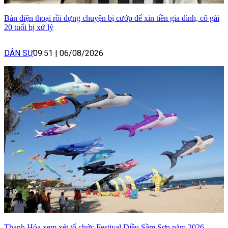
Bán điện thoại rồi dựng chuyện bị cướp để xin tiền gia đình, cô gái
20 tuổi bị xử lý
DÂN SỰ
09:51
|
06/08/2026
Thanh Hóa xem xét tổ chức Festival Diều Sầm Sơn năm 2026