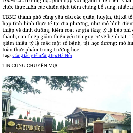
100% các trường học phối hợp với ngành Y tế triển khai t
chức thực hiện các chiến dịch tiêm chủng bổ sung, nhắc lạ
UBND thành phố cũng yêu cầu các quận, huyện, thị xã tổ
hợp tình hình thực tế tại địa phương, như mô hình điể
thiệp về dinh dưỡng, kiểm soát sự gia tăng tỷ lệ béo phì 
thành; can thiệp giảm thiểu yếu tố nguy cơ về bệnh tật, 
giảm thiểu tỷ lệ mắc một số bệnh, tật học đường; mô h
toàn thực phẩm trong trường học.
Tags:
Công tác y tế
trường học
Hà Nội
TIN CÙNG CHUYÊN MỤC