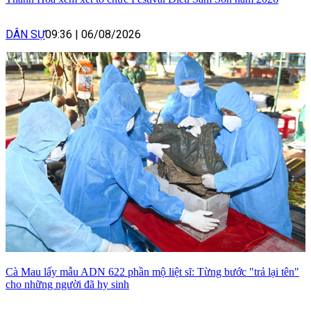
DÂN SỰ
09:36
|
06/08/2026
Cà Mau lấy mẫu ADN 622 phần mộ liệt sĩ: Từng bước "trả lại tên"
cho những người đã hy sinh