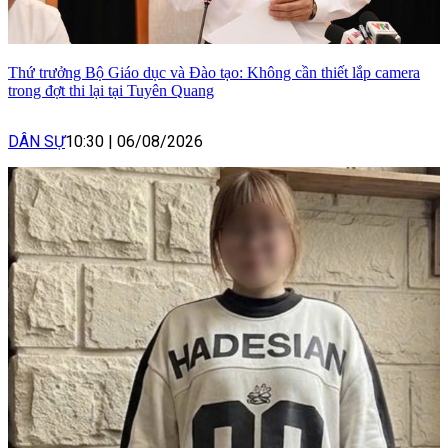
Thứ trưởng Bộ Giáo dục và Đào tạo: Không cần thiết lắp camera
trong đợt thi lại tại Tuyên Quang
DÂN SỰ
10:30
|
06/08/2026