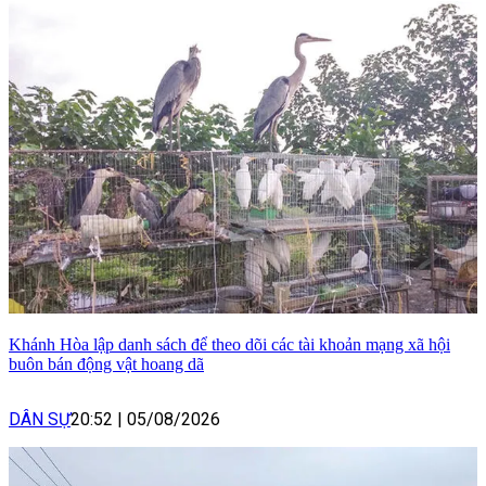
Khánh Hòa lập danh sách để theo dõi các tài khoản mạng xã hội
buôn bán động vật hoang dã
DÂN SỰ
20:52
|
05/08/2026