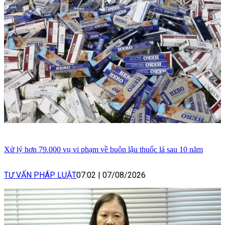
Xử lý hơn 79.000 vụ vi phạm về buôn lậu thuốc lá sau 10 năm
TƯ VẤN PHÁP LUẬT
07:02
|
07/08/2026