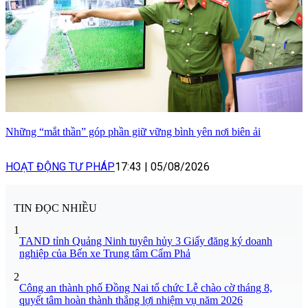
Những “mắt thần” góp phần giữ vững bình yên nơi biên ải
HOẠT ĐỘNG TƯ PHÁP
17:43
|
05/08/2026
TIN ĐỌC NHIỀU
1
TAND tỉnh Quảng Ninh tuyên hủy 3 Giấy đăng ký doanh
nghiệp của Bến xe Trung tâm Cẩm Phả
2
Công an thành phố Đồng Nai tổ chức Lễ chào cờ tháng 8,
quyết tâm hoàn thành thắng lợi nhiệm vụ năm 2026