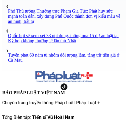
3
Phó Thủ tướng Thường trực Phạm Gia Túc: Phát huy sức
mạnh toàn dân, xây dựng Phú Quốc thành đơn vị kiểu mẫu về
an ninh, trật tự
4
Quốc hội sẽ xem xét 33 nội dung, thông qua 15 dự án luật tại
Kỳ họp không thường lệ lần thứ Nhất
5
Tuyên phạt 60 năm tù nhóm đối tượng làm, tàng trữ tiền giả ở
Cà Mau
BÁO PHÁP LUẬT VIỆT NAM
Chuyên trang truyền thông Pháp Luật Pháp Luật +
Tổng Biên tập:
Tiến sĩ Vũ Hoài Nam