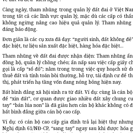
Càng ngày, tham nhũng trong quản lý đất đai ở Việt Na
trong tất cả các lĩnh vực quản lý, mặc dù các cấp có t
không ngừng nâng cao hiệu quả quản lý. Tham nhũng 
đáng báo động.
Đơn giản là các cụ xưa đã dạy: “người sinh, đất không đẻ”
đặc biệt, tư liệu sản xuất đặc biệt, hàng hóa đặc biệt...
Tham nhũng về đất đai được nhận diện: Tham nhũng ẩn 
đồng bộ, quản lý chồng chéo; ẩn nấp sau việc cấp giấy 
gọi là cấp “sổ đỏ”; nằm trong trong việc quy hoạch sử dụ
thuê đất và tính toán bồi thường, hỗ trợ, tái định cư để 
thị, phát triển hạ tầng vốn đang nóng bỏng hiện nay.
Bất bình đẳng xã hội sinh ra từ đất. Ví dụ: cùng là cán
để “xin đất”, cơ quan được giao nhiều đất xây chung c
tay” “bán lúa non” là đã giàu hơn cán bộ khác không có đi
bất bình đẳng giữa cán bộ cao cấp.
Ví dụ: có cán bộ cao cấp gia đình trả lại biệt thự nhưn
Nghị định 61/NĐ-CP, “sang tay” ngay sau khi được hóa g