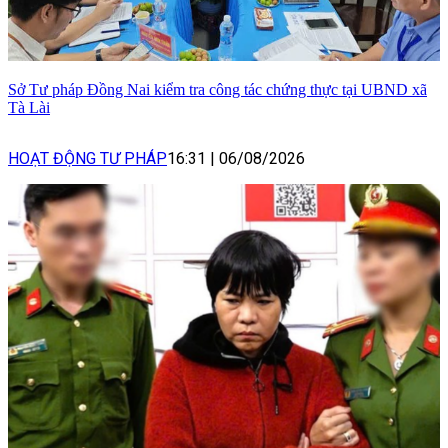
Sở Tư pháp Đồng Nai kiểm tra công tác chứng thực tại UBND xã
Tà Lài
HOẠT ĐỘNG TƯ PHÁP
16:31
|
06/08/2026