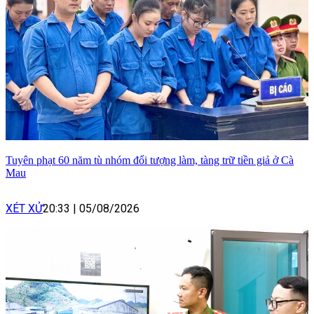
Tuyên phạt 60 năm tù nhóm đối tượng làm, tàng trữ tiền giả ở Cà
Mau
XÉT XỬ
20:33
|
05/08/2026