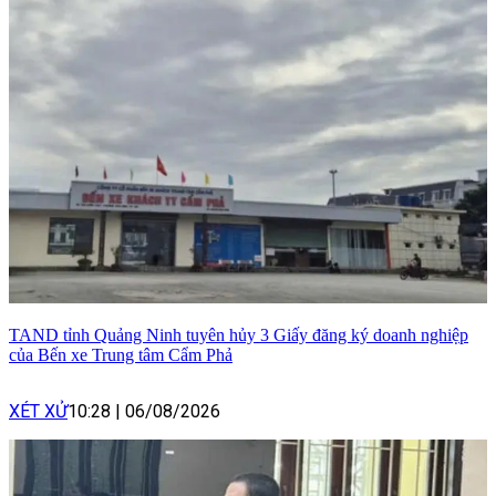
TAND tỉnh Quảng Ninh tuyên hủy 3 Giấy đăng ký doanh nghiệp
của Bến xe Trung tâm Cẩm Phả
XÉT XỬ
10:28
|
06/08/2026