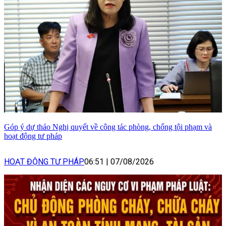
Góp ý dự thảo Nghị quyết về công tác phòng, chống tội phạm và
hoạt động tư pháp
HOẠT ĐỘNG TƯ PHÁP
06:51
|
07/08/2026