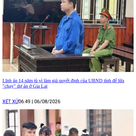
Lĩnh án 14 năm tù vì làm giả quyết định của UBND tỉnh để lừa
"chạy" dự án ở Gia Lai
XÉT XỬ
06:49
|
06/08/2026