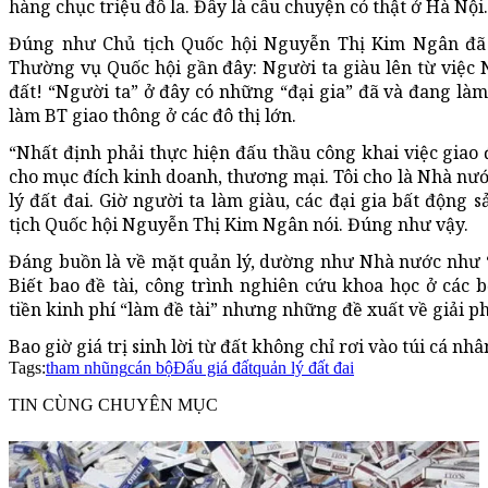
hàng chục triệu đô la. Đây là câu chuyện có thật ở Hà Nội.
Đúng như Chủ tịch Quốc hội Nguyễn Thị Kim Ngân đã 
Thường vụ Quốc hội gần đây: Người ta giàu lên từ việc 
đất! “Người ta” ở đây có những “đại gia” đã và đang làm
làm BT giao thông ở các đô thị lớn.
“Nhất định phải thực hiện đấu thầu công khai việc giao 
cho mục đích kinh doanh, thương mại. Tôi cho là Nhà nướ
lý đất đai. Giờ người ta làm giàu, các đại gia bất động 
tịch Quốc hội Nguyễn Thị Kim Ngân nói. Đúng như vậy.
Đáng buồn là về mặt quản lý, dường như Nhà nước như “g
Biết bao đề tài, công trình nghiên cứu khoa học ở các 
tiền kinh phí “làm đề tài” nhưng những đề xuất về giải p
Bao giờ giá trị sinh lời từ đất không chỉ rơi vào túi cá nhâ
Tags:
tham nhũng
cán bộ
Đấu giá đất
quản lý đất đai
TIN CÙNG CHUYÊN MỤC