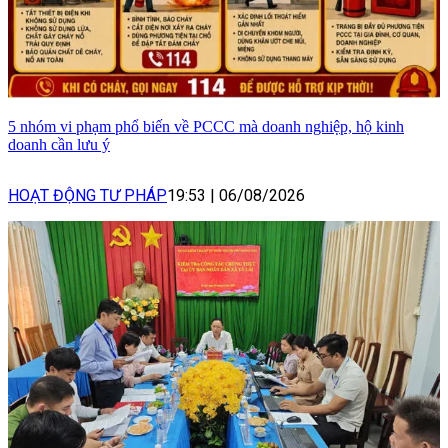
5 nhóm vi phạm phổ biến về PCCC mà doanh nghiệp, hộ kinh
doanh cần lưu ý
HOẠT ĐỘNG TƯ PHÁP
19:53
|
06/08/2026