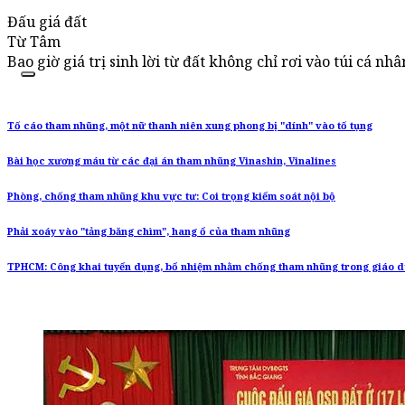
Đấu giá đất
Từ Tâm
Bao giờ giá trị sinh lời từ đất không chỉ rơi vào túi cá nhâ
Tố cáo tham nhũng, một nữ thanh niên xung phong bị "dính" vào tố tụng
Bài học xương máu từ các đại án tham nhũng Vinashin, Vinalines
Phòng, chống tham nhũng khu vực tư: Coi trọng kiểm soát nội bộ
Phải xoáy vào "tảng băng chìm", hang ổ của tham nhũng
TPHCM: Công khai tuyển dụng, bổ nhiệm nhằm chống tham nhũng trong giáo 