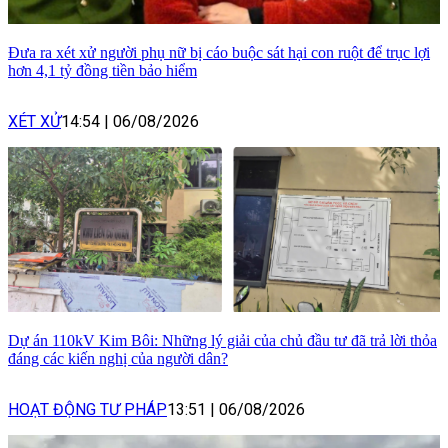
Đưa ra xét xử người phụ nữ bị cáo buộc sát hại con ruột để trục lợi
hơn 4,1 tỷ đồng tiền bảo hiểm
XÉT XỬ
14:54
|
06/08/2026
Dự án 110kV Kim Bôi: Những lý giải của chủ đầu tư đã trả lời thỏa
đáng các kiến nghị của người dân?
HOẠT ĐỘNG TƯ PHÁP
13:51
|
06/08/2026