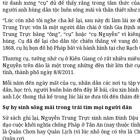
từ danh xưng “cụ” đủ để thấy rằng trong tâm thức của
người anh hùng dân tộc luôn sống mãi và thân thiết như 
“Lúc còn nhỏ tôi nghe cha kể lại, sau này đi làm lái xe
Trung Trực vốn là một người dân chài ở tỉnh Gia Định 
Trung Trực bằng “ông”, “cụ” hoặc “cụ Nguyễn” vì kiêng
hùng. Cụ đã để lại cho dân tộc chiến thắng vẻ vang đ
1868, cụ bị bọn đô hộ Pháp bắt và hành hình tại chợ Rạch G
Thương cụ, tưởng nhớ cụ ở Kiên Giang có rất nhiều miếu
Nguyễn trên đảo là một trong những đền thờ lớn thờ cụ 
tỉnh, thành phố ngày 8/8/2011.
Mỗi năm đến ngày mất của cụ, nhân dân các nơi tụ tập v
dân, học trò, người buôn bán đến đây lễ bái, cầu xin bình 
anh Lộc thong thả kể trong lúc lái xe đưa tôi đến thăm đề
Sự hy sinh sống mãi trong trái tim mọi người dân
Sử sách ghi lại, Nguyễn Trung Trực sinh năm Đinh Dậu 1
đạo cuộc khởi nghĩa chống Pháp ở Tân An (nay thuộc tỉnh 
là Quản Chơn hay Quản Lịch (vì lúc nhỏ ông có tên là Ch
Quản cơ).