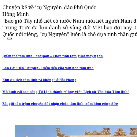
Chuyện kể về 'cụ Nguyễn' đảo Phú Quốc
Hồng Minh
“Bao giờ Tây nhổ hết cỏ nước Nam mới hết người Nam đá
Trung Trực đã lưu danh sử vàng đất Việt bao đời nay. 
Quốc nói riêng, “cụ Nguyễn” luôn là chỗ dựa tinh thần g
Quần thể tâm linh Fansipan – Chốn tĩnh tâm giữa mây ngàn
Lào Cai: Đền Thượng - Điểm đến của văn hoá tâm linh
Khu du lịch tâm linh “3 không” ở Hải Phòng
Mô hình cải tạo sông Tô Lịch thành “Công viên Lịch sử-Văn hóa-Tâm linh”
Bắt giữ tên trộm chuyên đột nhập chốn tâm linh trộm hòm công đức