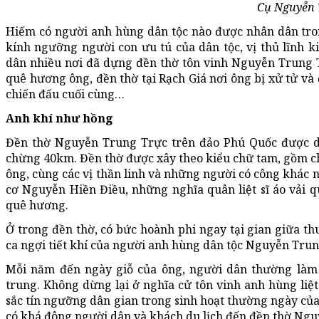
Cụ Nguyễn 
Hiếm có người anh hùng dân tộc nào được nhân dân tro
kính ngưỡng người con ưu tú của dân tộc, vị thủ lĩnh 
dân nhiều nơi đã dựng đền thờ tôn vinh Nguyễn Trung Tr
quê hương ông, đền thờ tại Rạch Giá nơi ông bị xử tử và 
chiến đấu cuối cùng…
Anh khí như hồng
Đền thờ Nguyễn Trung Trực trên đảo Phú Quốc được d
chừng 40km. Đền thờ được xây theo kiểu chữ tam, gồm chín
ông, cùng các vị thần linh và những người có công khác 
cơ Nguyễn Hiền Điều, những nghĩa quân liệt sĩ áo vải 
quê hương.
Ở trong đền thờ, có bức hoành phi ngay tại gian giữa t
ca ngợi tiết khí của người anh hùng dân tộc Nguyễn Trun
Mỗi năm đến ngày giỗ của ông, người dân thường làm l
trung. Không dừng lại ở nghĩa cử tôn vinh anh hùng li
sắc tín ngưỡng dân gian trong sinh hoạt thường ngày củ
có khá đông người dân và khách du lịch đến đền thờ Ngu