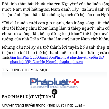
Bởi tinh thần bất khuất của “cụ Nguyễn” của họ luôn sống
nước Nam mới hết người Nam đánh Tây” đã lưu danh vào
Triệu lãnh đạo nhân dân chống lại ách đô hộ của nhà Ngô 
“Tôi chỉ muốn cưỡi cơn gió mạnh, đạp luồng sóng dữ, chém
chứ tôi không chịu khom lưng làm tì thiếp người”; như c
chưa rơi xuống đất, bệ hạ đừng lo gì khác” thể hiện quy
tướng của nhà Trần “Ta thà làm quỷ nước Nam chứ khôn
Những câu nói ấy đã trở thành lời tuyên bố đanh thép tr
triệu cho biết bao thế hệ thanh niên ra đi tìm đường cứu 
Tags:
tâm linh
Phú Quốc
Giáng Son
Pháp luật plus
chuyện kể
đền thờ
pháp luật Việt Nam
Họ Nguyễn
phapluatplus.vn
TIN CÙNG CHUYÊN MỤC
BÁO PHÁP LUẬT VIỆT NAM
Chuyên trang truyền thông Pháp Luật Pháp Luật +