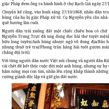
giặc Pháp đem ông ra hành hình ở chợ Rạch Giá ngày 27/1
Chuyện kể rằng, vào buổi sáng 27/10/1868, nhân dân tro
hùng của họ bị giặc Pháp xử tử. Cụ Nguyễn yêu cầu nhà 
quê hương lần cuối.
Người dân trải xuống đất một chiếc chiếu hoa có chữ
Nguyễn Trung Trực đã ung dung đọc bài thơ tuyệt mệnh
hữu long tuyền/Anh hùng nhược ngộ vô dung địa/Bảo hận
nhung thuở trẻ trai/Phong trần hăng hái tuốt gươm mà
chẳng đội trời).
Với từng người dân nước Việt nói chung và người dân Ki
cái chết để kết thúc cuộc đời một anh hùng, nhưng sự hy
hâm nóng mọi con tim, nhân lên rộng khắp thành những 
cường giành độc lập và giữ gìn đất nước.