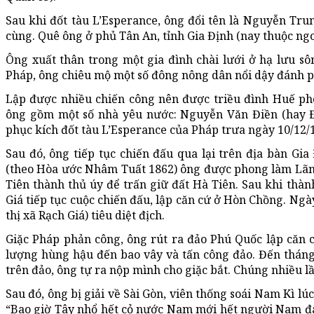
Sau khi đốt tàu L’Esperance, ông đổi tên là Nguyễn Tru
cùng. Quê ông ở phủ Tân An, tỉnh Gia Định (nay thuộc ngoạ
Ông xuất thân trong một gia đình chài lưới ở hạ lưu 
Pháp, ông chiêu mộ một số đông nông dân nổi dậy đánh p
Lập được nhiều chiến công nên được triều đình Huế ph
ông gồm một số nhà yêu nước: Nguyễn Văn Điền (hay Đ
phục kích đốt tàu L’Esperance của Pháp trưa ngày 10/12/
Sau đó, ông tiếp tục chiến đấu qua lại trên địa bàn Gi
(theo Hòa ước Nhâm Tuất 1862) ông được phong làm Lãnh
Tiên thành thủ úy để trấn giữ đất Hà Tiên. Sau khi thàn
Giá tiếp tục cuộc chiến đấu, lập căn cứ ở Hòn Chồng. Ngà
thị xã Rạch Giá) tiêu diệt địch.
Giặc Pháp phản công, ông rút ra đảo Phú Quốc lập căn 
lượng hùng hậu đến bao vây và tấn công đảo. Đến tháng
trên đảo, ông tự ra nộp mình cho giặc bắt. Chúng nhiều
Sau đó, ông bị giải về Sài Gòn, viên thống soái Nam Kì lú
“Bao giờ Tây nhổ hết cỏ nước Nam mới hết người Nam đá