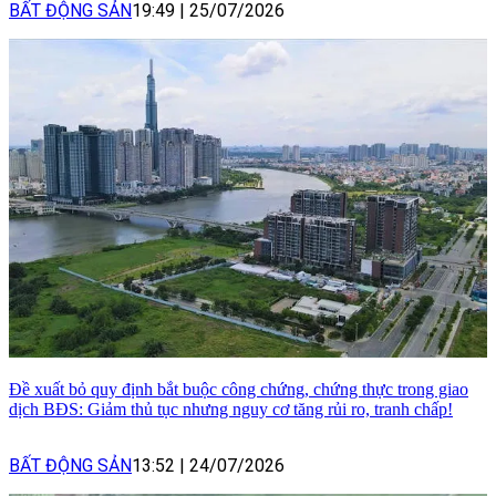
BẤT ĐỘNG SẢN
19:49
|
25/07/2026
Đề xuất bỏ quy định bắt buộc công chứng, chứng thực trong giao
dịch BĐS: Giảm thủ tục nhưng nguy cơ tăng rủi ro, tranh chấp!
BẤT ĐỘNG SẢN
13:52
|
24/07/2026