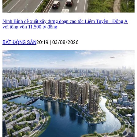
Ninh Bình đề xuất xây dựng đoạn cao tốc Liêm Tuyền - Đông A
với tổng vốn 11.500 tỷ đồng
BẤT ĐỘNG SẢN
20:19
|
03/08/2026