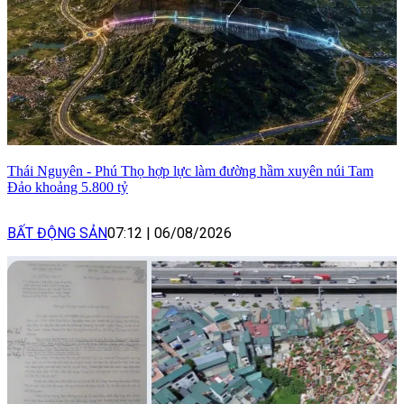
Thái Nguyên - Phú Thọ hợp lực làm đường hầm xuyên núi Tam
Đảo khoảng 5.800 tỷ
BẤT ĐỘNG SẢN
07:12
|
06/08/2026