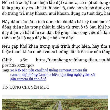
Nếu chủ xe tự thực hiện lắp đặt camera, có một số dụng 
là là găng tay cơ khí, kính bảo hộ, tuốc nơ vít, bộ dụng 
đồ trang trí, máy khoan, mũi khoan, dụng cụ tuốt dây, bă
Hãy đảm bảo tắt ô tô trước khi bắt đầu bất kỳ thao tác nà
dòng điện nào trong thiết bị điện tử trên ô tô. Sau khi 
dây điện và bắt đầu cài đặt. Để giúp cho công việc dễ dà
thêm một bộ nạp dây hoặc bộ kéo dây.
Nếu gặp khó khăn trong quá trình thực hiện, hãy tìm s
hoặc tham khảo nhiều video hướng dẫn trên các nền tảng
(Link gốc: https://tienphong.vn/nhung-dieu-can-biet
post1380322.tpo)
Tags:
xe ô tô bản tiêu chuẩn
hệ thống camera
Camera lùi
camera dự phòng
Camera chiếu hậu
công nghệ giám sát
gắn camera lùi cho ô tô
TIN CÙNG CHUYÊN MỤC