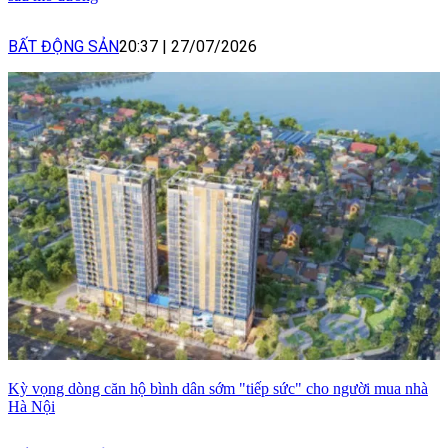
BẤT ĐỘNG SẢN
20:37
|
27/07/2026
Kỳ vọng dòng căn hộ bình dân sớm "tiếp sức" cho người mua nhà
Hà Nội