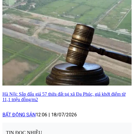
Hà Nội: Sắp đấu giá 57 thửa đất tại xã Đa Phúc, giá khởi điểm từ
11,1 triệu đồng/m2
BẤT ĐỘNG SẢN
12:06
|
18/07/2026
TIN ĐỌC NHIỀU