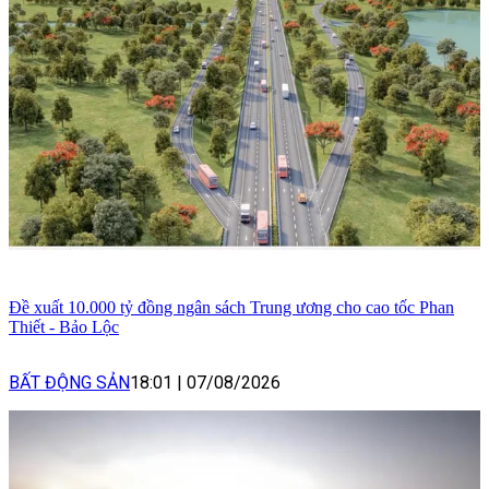
Đề xuất 10.000 tỷ đồng ngân sách Trung ương cho cao tốc Phan
Thiết - Bảo Lộc
BẤT ĐỘNG SẢN
18:01
|
07/08/2026