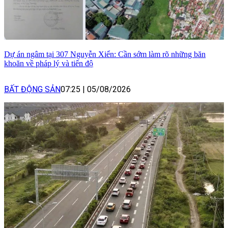
Dự án ngâm tại 307 Nguyễn Xiển: Cần sớm làm rõ những băn
khoăn về pháp lý và tiến độ
BẤT ĐỘNG SẢN
07:25
|
05/08/2026