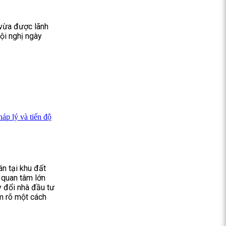
vừa được lãnh
ội nghị ngày
p lý và tiến độ
n tại khu đất
quan tâm lớn
y đổi nhà đầu tư
m rõ một cách