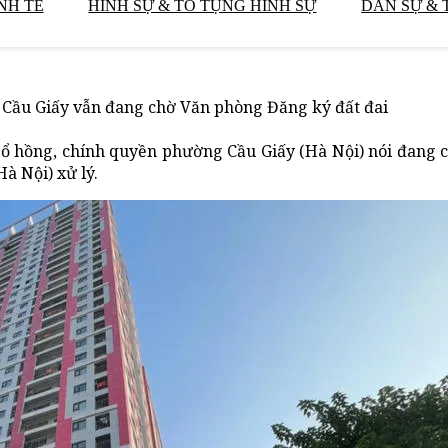
NH TẾ
HÌNH SỰ & TỐ TỤNG HÌNH SỰ
DÂN SỰ & 
 Cầu Giấy vẫn đang chờ Văn phòng Đăng ký đất đai
ổ hồng, chính quyền phường Cầu Giấy (Hà Nội) nói đang
à Nội) xử lý.