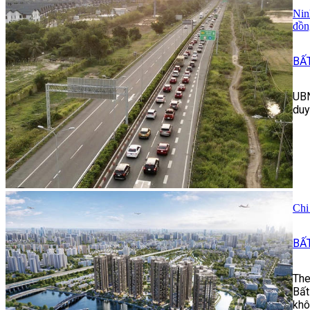
Nin
đồn
BẤ
UBN
duy
Chi
BẤ
The
Bất
khô