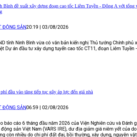
h Bình đề xuất xây dựng đoạn cao tốc Liêm Tuyền - Đông A với tổng 
g
T ĐỘNG SẢN
20:19
|
03/08/2026
D tỉnh Ninh Bình vừa có văn bản kiến nghị Thủ tướng Chính phủ 
ệt Dự án đầu tư xây dựng tuyến cao tốc CT11, đoạn Liêm Tuyền 
 phí đầu vào tăng tiếp tục gây áp lực đến giá nhà
T ĐỘNG SẢN
06:59
|
02/08/2026
o báo cáo 6 tháng đầu năm 2026 của Viện Nghiên cứu và Đánh gi
 động sản Việt Nam (VARS IRE), dư địa giảm giá niêm yết của d
ng còn nhiều do chi phí đất đai, bồi thường, xây dựng, nguyên vật 