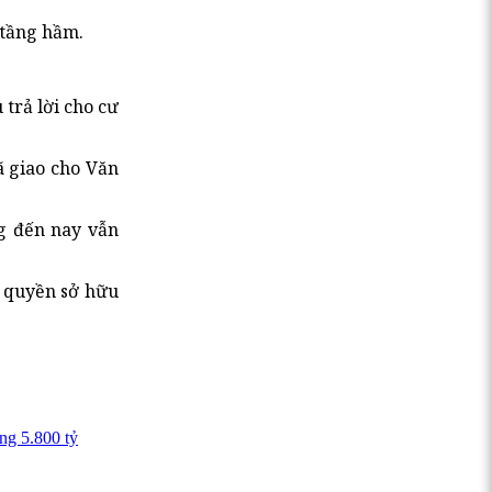
 tầng hầm.
trả lời cho cư
ã giao cho Văn
ng đến nay vẫn
c quyền sở hữu
ng 5.800 tỷ