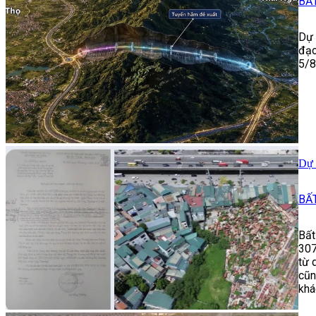
BẤ
Dự 
đạo
5/8
Dự 
BẤ
Bất
307
từ 
cũn
khá