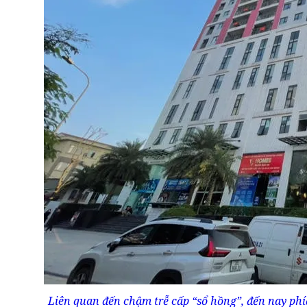
Liên quan đến chậm trễ cấp “sổ hồng”, đến nay phí