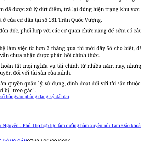
 đã được xử lý dứt điểm, trả lại đúng hiện trạng khu vực
hà ở của cư dân tại số 181 Trần Quốc Vượng.
đôn đốc, phối hợp với các cơ quan chức năng để sớm có câu 
ệ làm việc từ hơn 2 tháng qua thì mới đây Sở cho biết, đ
 vẫn chưa nhận được phản hồi chính thức.
hoàn tất mọi nghĩa vụ tài chính từ nhiều năm nay, như
ền đối với tài sản của mình.
àn quyền quản lý, sử dụng, định đoạt đối với tài sản thuộ
 bị "treo gác".
 sổ hồng
văn phòng đăng ký đất đai
i Nguyên - Phú Thọ hợp lực làm đường hầm xuyên núi Tam Đảo khoả