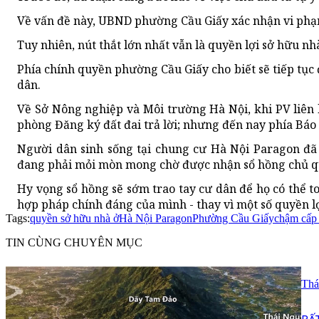
Về vấn đề này, UBND phường Cầu Giấy xác nhận vi phạm
Tuy nhiên, nút thắt lớn nhất vẫn là quyền lợi sở hữu n
Phía chính quyền phường Cầu Giấy cho biết sẽ tiếp tục 
dân.
Về Sở Nông nghiệp và Môi trường Hà Nội, khi PV liên h
phòng Đăng ký đất đai trả lời; nhưng đến nay phía Báo
Người dân sinh sống tại chung cư Hà Nội Paragon đã 
đang phải mỏi mòn mong chờ được nhận sổ hồng chủ quy
Hy vọng sổ hồng sẽ sớm trao tay cư dân để họ có thể to
hợp pháp chính đáng của mình - thay vì một số quyền lợi
Tags:
quyền sở hữu nhà ở
Hà Nội Paragon
Phường Cầu Giấy
chậm cấp
TIN CÙNG CHUYÊN MỤC
Thá