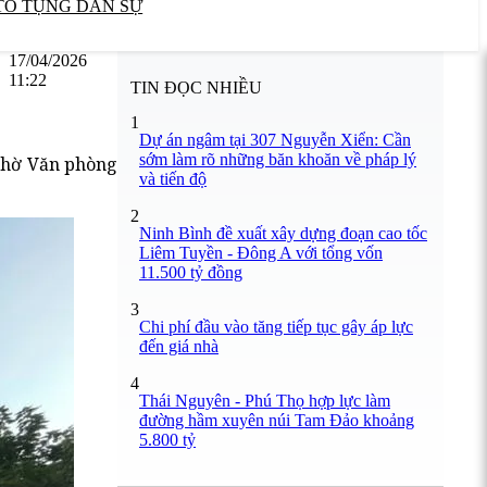
TỐ TỤNG DÂN SỰ
17/04/2026
11:22
TIN ĐỌC NHIỀU
1
Dự án ngâm tại 307 Nguyễn Xiển: Cần
sớm làm rõ những băn khoăn về pháp lý
 chờ Văn phòng
và tiến độ
2
Ninh Bình đề xuất xây dựng đoạn cao tốc
Liêm Tuyền - Đông A với tổng vốn
11.500 tỷ đồng
3
Chi phí đầu vào tăng tiếp tục gây áp lực
đến giá nhà
4
Thái Nguyên - Phú Thọ hợp lực làm
đường hầm xuyên núi Tam Đảo khoảng
5.800 tỷ