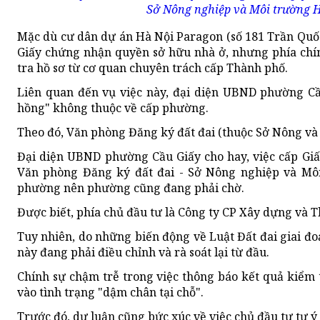
Sở Nông nghiệp và Môi trường Hà
Mặc dù cư dân dự án Hà Nội Paragon (số 181 Trần Quố
Giấy chứng nhận quyền sở hữu nhà ở, nhưng phía chín
tra hồ sơ từ cơ quan chuyên trách cấp Thành phố.
Liên quan đến vụ việc này, đại diện UBND phường Cầ
hồng" không thuộc về cấp phường.
Theo đó, Văn phòng Đăng ký đất đai (thuộc Sở Nông và 
Đại diện UBND phường Cầu Giấy cho hay, việc cấp Giấ
Văn phòng Đăng ký đất đai - Sở Nông nghiệp và Môi
phường nên phường cũng đang phải chờ.
Được biết, phía chủ đầu tư là Công ty CP Xây dựng và 
Tuy nhiên, do những biến động về Luật Đất đai giai đo
này đang phải điều chỉnh và rà soát lại từ đầu.
Chính sự chậm trễ trong việc thông báo kết quả kiểm 
vào tình trạng "dậm chân tại chỗ".
Trước đó, dư luận cũng bức xúc về việc chủ đầu tư tự ý 