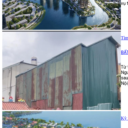
vụ 
Tìm
BẤ
Từ 
Ngu
sau
Nội
Kỳ 