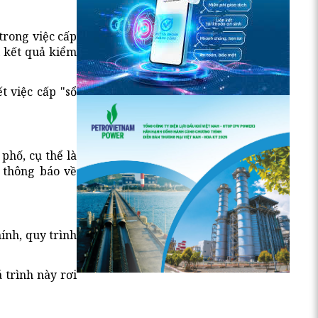
trong việc cấp
i kết quả kiểm
 việc cấp "sổ
phố, cụ thể là
 thông báo về
ính, quy trình
 trình này rơi