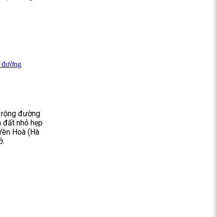
ở đường
ở rộng đường
a đất nhỏ hẹp
 Yên Hoà (Hà
ở.