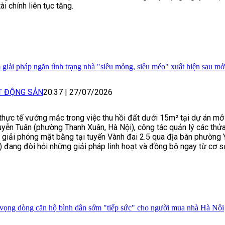
tài chính liên tục tăng.
 giải pháp ngăn tình trạng nhà "siêu mỏng, siêu méo" xuất hiện sau m
T ĐỘNG SẢN
20:37
|
27/07/2026
thực tế vướng mắc trong việc thu hồi đất dưới 15m² tại dự án m
yễn Tuân (phường Thanh Xuân, Hà Nội), công tác quản lý các thử
 giải phóng mặt bằng tại tuyến Vành đai 2.5 qua địa bàn phường
) đang đòi hỏi những giải pháp linh hoạt và đồng bộ ngay từ cơ s
vọng dòng căn hộ bình dân sớm "tiếp sức" cho người mua nhà Hà Nội