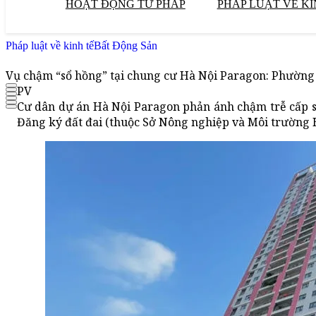
HOẠT ĐỘNG TƯ PHÁP
PHÁP LUẬT VỀ KI
Pháp luật về kinh tế
Bất Động Sản
Vụ chậm “sổ hồng” tại chung cư Hà Nội Paragon: Phường
PV
Cư dân dự án Hà Nội Paragon phản ánh chậm trễ cấp s
Đăng ký đất đai (thuộc Sở Nông nghiệp và Môi trường H