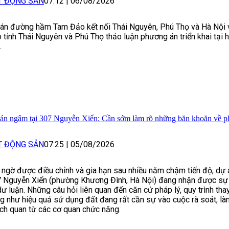
T ĐỘNG SẢN
07:12
|
06/08/2026
án đường hầm Tam Đảo kết nối Thái Nguyên, Phú Thọ và Hà Nội 
 tỉnh Thái Nguyên và Phú Thọ thảo luận phương án triển khai tại h
.
án ngâm tại 307 Nguyễn Xiển: Cần sớm làm rõ những băn khoăn về phá
T ĐỘNG SẢN
07:25
|
05/08/2026
 ngờ được điều chỉnh và gia hạn sau nhiều năm chậm tiến độ, dự á
 Nguyễn Xiển (phường Khương Đình, Hà Nội) đang nhận được sự 
dư luận. Những câu hỏi liên quan đến căn cứ pháp lý, quy trình tha
g như hiệu quả sử dụng đất đang rất cần sự vào cuộc rà soát, là
ch quan từ các cơ quan chức năng.