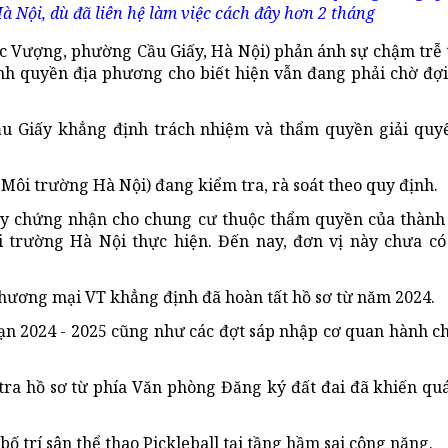
 Nội, dù đã liên hệ làm việc cách đây hơn 2 tháng
c Vượng, phường Cầu Giấy, Hà Nội) phản ánh sự chậm trễ 
h quyền địa phương cho biết hiện vẫn đang phải chờ đợ
u Giấy khẳng định trách nhiệm và thẩm quyền giải quyết
Môi trường Hà Nội) đang kiểm tra, rà soát theo quy định.
y chứng nhận cho chung cư thuộc thẩm quyền của thành 
 trường Hà Nội thực hiện. Đến nay, đơn vị này chưa có
Thương mại VT khẳng định đã hoàn tất hồ sơ từ năm 2024.
ạn 2024 - 2025 cũng như các đợt sáp nhập cơ quan hành ch
tra hồ sơ từ phía Văn phòng Đăng ký đất đai đã khiến quá
bố trí sân thể thao Pickleball tại tầng hầm sai công năng.