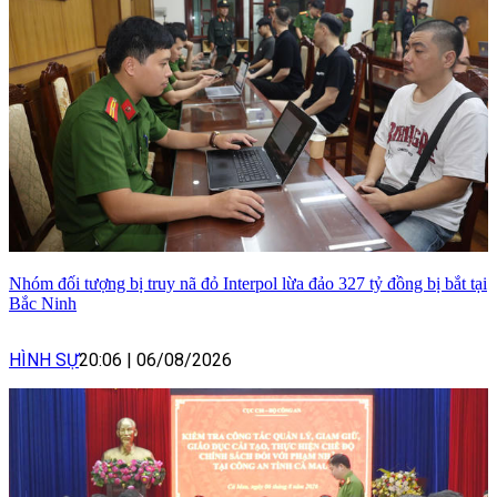
Nhóm đối tượng bị truy nã đỏ Interpol lừa đảo 327 tỷ đồng bị bắt tại
Bắc Ninh
HÌNH SỰ
20:06
|
06/08/2026