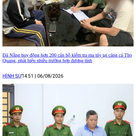
Đà Nẵng huy động hơn 200 cán bộ kiểm tra ma túy tại cảng cá Thọ
Quang, phát hiện nhiều trường hợp dương tính
HÌNH SỰ
14:51
|
06/08/2026