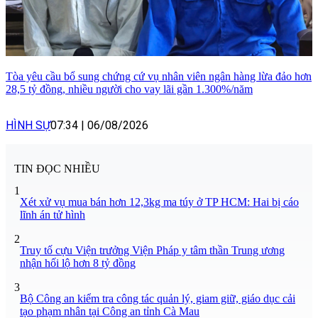
Tòa yêu cầu bổ sung chứng cứ vụ nhân viên ngân hàng lừa đảo hơn
28,5 tỷ đồng, nhiều người cho vay lãi gần 1.300%/năm
HÌNH SỰ
07:34
|
06/08/2026
TIN ĐỌC NHIỀU
1
Xét xử vụ mua bán hơn 12,3kg ma túy ở TP HCM: Hai bị cáo
lĩnh án tử hình
2
Truy tố cựu Viện trưởng Viện Pháp y tâm thần Trung ương
nhận hối lộ hơn 8 tỷ đồng
3
Bộ Công an kiểm tra công tác quản lý, giam giữ, giáo dục cải
tạo phạm nhân tại Công an tỉnh Cà Mau