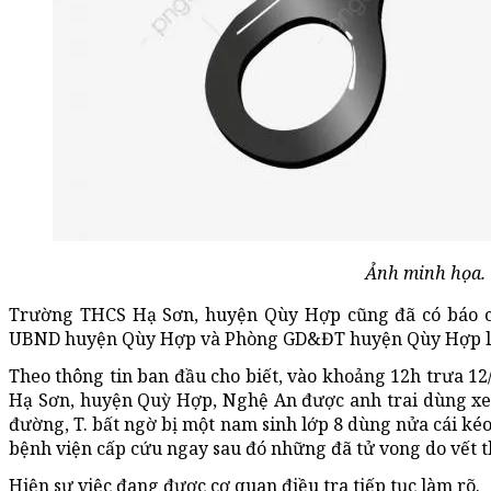
Ảnh minh họa.
Trường THCS Hạ Sơn, huyện Qùy Hợp cũng đã có báo cá
UBND huyện Qùy Hợp và Phòng GD&ĐT huyện Qùy Hợp liê
Theo thông tin ban đầu cho biết, vào khoảng 12h trưa 12/
Hạ Sơn, huyện Quỳ Hợp, Nghệ An được anh trai dùng xe 
đường, T. bất ngờ bị một nam sinh lớp 8 dùng nửa cái ké
bệnh viện cấp cứu ngay sau đó những đã tử vong do vết 
Hiện sự việc đang được cơ quan điều tra tiếp tục làm rõ.