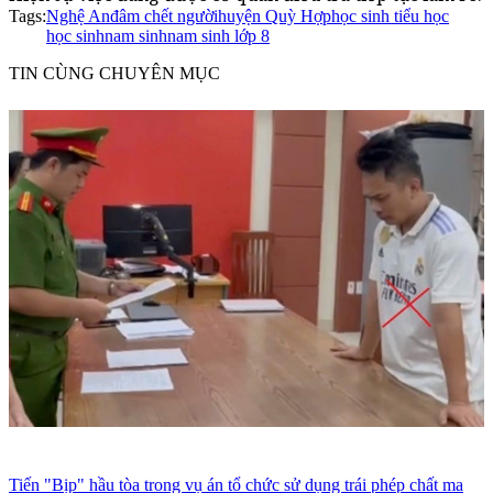
Tags:
Nghệ An
đâm chết người
huyện Quỳ Hợp
học sinh tiểu học
học sinh
nam sinh
nam sinh lớp 8
TIN CÙNG CHUYÊN MỤC
Tiến "Bịp" hầu tòa trong vụ án tổ chức sử dụng trái phép chất ma