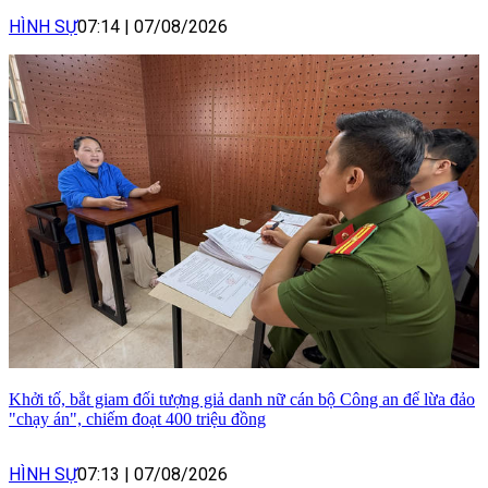
HÌNH SỰ
07:14
|
07/08/2026
Khởi tố, bắt giam đối tượng giả danh nữ cán bộ Công an để lừa đảo
"chạy án", chiếm đoạt 400 triệu đồng
HÌNH SỰ
07:13
|
07/08/2026