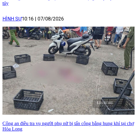
túy
HÌNH SỰ
10:16
|
07/08/2026
Công an điều tra vụ người phụ nữ bị tấn công bằng hung khí tại chợ
Hòa Long