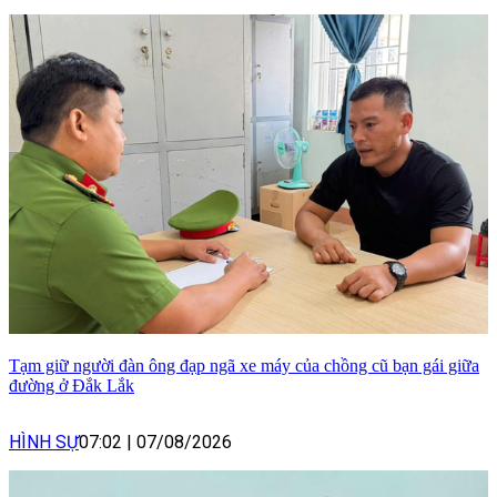
Tạm giữ người đàn ông đạp ngã xe máy của chồng cũ bạn gái giữa
đường ở Đắk Lắk
HÌNH SỰ
07:02
|
07/08/2026