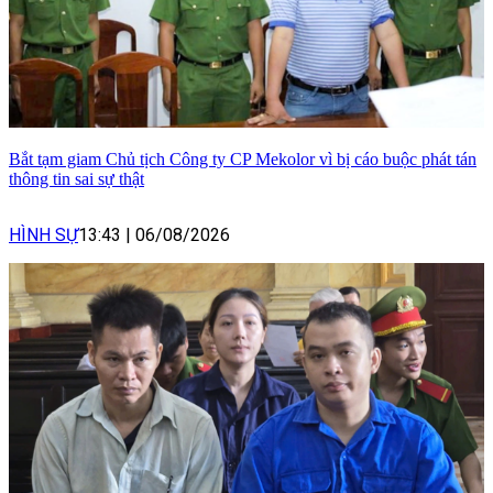
Bắt tạm giam Chủ tịch Công ty CP Mekolor vì bị cáo buộc phát tán
thông tin sai sự thật
HÌNH SỰ
13:43
|
06/08/2026