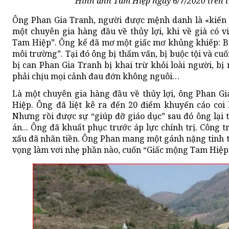
Hình ảnh Tam Hiệp ngày 6/7/2020 trên 
Ông Phan Gia Tranh, người được mệnh danh là «kiến 
một chuyên gia hàng đầu về thủy lợi, khi về già có v
Tam Hiệp”. Ông kể đã mơ một giấc mơ khủng khiếp: Bị d
môi trường”. Tại đó ông bị thẩm vấn, bị buộc tội và cuố
bị can Phan Gia Tranh bị khai trừ khỏi loài người, b
phải chịu mọi cảnh đau đớn không nguôi…
Là một chuyên gia hàng đầu về thủy lợi, ông Phan Gi
Hiệp. Ông đã liệt kê ra đến 20 điểm khuyến cáo coi
Nhưng rồi được sự “giúp đỡ giáo dục” sau đó ông lại
án... Ông đã khuất phục trước áp lực chính trị. Công 
xấu đã nhãn tiền. Ông Phan mang một gánh nặng tinh th
vọng làm vơi nhẹ phần nào, cuốn “Giấc mộng Tam Hiệp