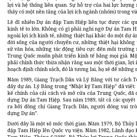
lợi và hệ thống liên quan. Sự hỗ trợ của hai lực lượn
thấy có một nền tảng của lợi ích ngành (nhóm) trong vi
Lẽ dĩ nhiên Dự án đập Tam Hiệp liên tục được các qu
kinh tế to lớn. Không có gì phải nghi ngờ Dự án Tam H
ngoài lợi ích kinh tế, những thiệt hại khác do một dự 
đời sống của người chuyển cư, những thiệt hại không th
sử văn hóa, những tác động tiêu cực đến môi trường
Trung Quốc muốn phát triển kinh tế bằng mọi giá. Mộ
phải chính thức thừa nhận rằng sau một thời gian, lợi 
hoạch định chính sách, đó là tương lai, họ sẽ để những 
Năm 1989, Giang Trạch Dân và Lý Bằng với tư cách T
đẩy dự án. Lý Bằng trong “Nhật ký Tam Hiệp” đã viết: 
kế chính của cải cách và mở cửa của Trung Quốc, đã 
dựng Dự án Tam Hiệp. Sau năm 1989, tất cả các quyết
ra bởi đồng chí Giang Trạch Dân, người đóng vai tr
dựng Dự án”.
Dưới đây là một số mốc thời gian. Năm 1979, Bộ Thủy 
đập Tam Hiệp lên Quốc vụ viện. Năm 1982, Lãnh đạo 