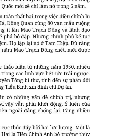
 Quốc mới sẽ chỉ làm nó trong 6 năm.
oàn thất bại trong việc điều chỉnh lũ
ị Hà, Đồng Quan cùng 80 vạn mẫu ruộng
ng ít lần Mao Trạch Đông và lãnh đạo
hể phá bỏ đập. Nhưng chính phủ kế tục
iệm. Họ lặp lại nó ở Tam Hiệp. Dù rằng
7 năm Mao Trạch Đông chết, mới được
ợc thảo luận từ những năm 1950, nhiều
 trong các lĩnh vực hết sức trái ngược.
ền Tổng bí thư, tính đến sự phản đối
g Tiểu Bình xin đình chỉ Dự án.
án có những vấn đề chính trị, nhưng
vì vậy vẫn phải khởi động. Ý kiến của
bên ngoài đảng chống lại. Càng nhiều
ực thúc đẩy bởi hai lực lượng. Một là
 Hai là Tiền Chính Anh bộ trưởng thủy