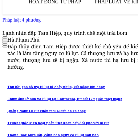
HOẠT ĐỘNG TƯ PHÁP
PHÁP LUẬT VỀ KI
Pháp luật 4 phương
Lạnh nhìn đập Tam Hiệp, quy trình chế một trái bom
Hà Phạm Phú
Đập thủy điện Tam Hiệp được thiết kế chủ yếu để kiể
xác là làm tăng nguy cơ lũ lụt. Cả thượng lưu và hạ lư
nước, thượng lưu sẽ bị ngập. Xả nước thì hạ lưu bị 
hưởng.
Thu hồi gạo hỗ trợ lũ lụt bị chảy nhũn, kết mảng khi cháy
Chùm ảnh lở bùn và lũ lụt tại California, ít nhất 17 người thiệt mạng
Quảng Nam: Lũ lụt cuốn trôi 60 tấn cá ra sông
Trung Quốc kích hoạt phản ứng khẩn cấp đối phó với lũ lụt
Thanh Hóa: Mưa lớn, cảnh báo nguy cơ lũ lụt sau bão