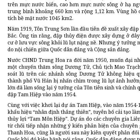
trên mực nước biển, cao hơn mực nước sông ở hạ ngu
trung bình khoảng 660 km và rộng 1,12 km. Vùng hồ c
tích bề mặt nước 1045 km2.
Năm 1919, Tôn Trung Sơn lần đầu tiên đề xuất xây đập
Bắc. Ông tin rằng, đập thủy điện được xây dựng ở đây
cư ở lưu vực sông khỏi lũ lụt nặng nề. Nhưng ý tưởng 
do nội chiến giữa Quốc dân đảng và Cộng sản đảng.
Nước CHND Trung Hoa ra đời năm 1950, muốn đại nhẩ
một chuyến thăm sông Dương Tử, Chủ tịch Mao Trạc
soát lũ trên các nhánh sông Dương Tử không hiệu qu
thành phố Vũ Hán bị nhấn chìm trong lũ lụt ảnh hưởng 
lớn đã làm sống lại ý tưởng của Tôn tiên sinh và chín
đập Tam Hiệp vào năm 1954.
Cùng với việc khơi lại dự án Tam Hiệp, vào năm 1954
khẩu hiệu “nhân định thắng thiên”, tuyên bố cải tạo l
thủy lợi “Tam Môn Hiệp”. Dự án do các chuyên gia Liên
từ chối tiếp nhận những ý kiến phản biện của chuyên 
Thanh Hoa, cũng là người sau này kiên quyết phản đố
Quốc khi đó kiêu hãnh nói rằng, Quốc dân đảng được t