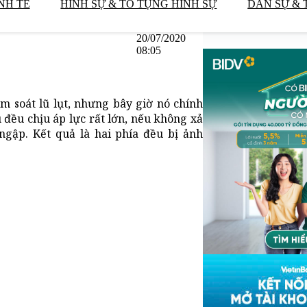
NH TẾ
HÌNH SỰ & TỐ TỤNG HÌNH SỰ
DÂN SỰ & 
20/07/2020
08:05
m soát lũ lụt, nhưng bây giờ nó chính
u đều chịu áp lực rất lớn, nếu không xả
ngập. Kết quả là hai phía đều bị ảnh