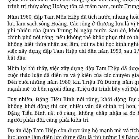
trình trị thủy sông Hoàng tốn cả trăm năm, nước Trung
Năm 1960, đập Tam Môn Hiệp đã tích nước, nhưng hoàn t
lụt, làm sạch sông Hoàng. Các sông ở thượng lưu là V
phì nhiêu của Quan Trung bị ngập nước. Sau đó, khô
chính phủ nói rằng, nếu không thể khắc phục thì có t
không biết thừa nhận sai lầm, rút ra bài học kinh ngh
việc xây dựng đập Tam Hiệp chỉ đến năm 1993, sau 1
bắt đầu.
Nhìn lại thì thấy, việc xây dựng đập Tam Hiệp đã đư
cuộc thảo luận đã diễn ra và ý kiến của các chuyên gia
Đến cuối những năm 1980, khi Triệu Tử Dương nắm quy
mạnh mẽ từ bên ngoài đảng, Triệu đã trình bầy với Đặn
Tuy nhiên, Đặng Tiểu Bình nói rằng, khởi động Dự 
không khởi động thì còn nhiều vấn đề chính trị hơn, 
Đặng Tiểu Bình rất rõ ràng, không chấp nhận ai đó 
người phản đối, càng phải kiên trì.
Dự án đập Tam Hiệp còn được ủng hộ mạnh mẽ và tích c
lực lượng làm điện lực đứng đầu là thủ tướng Lý Bằng.