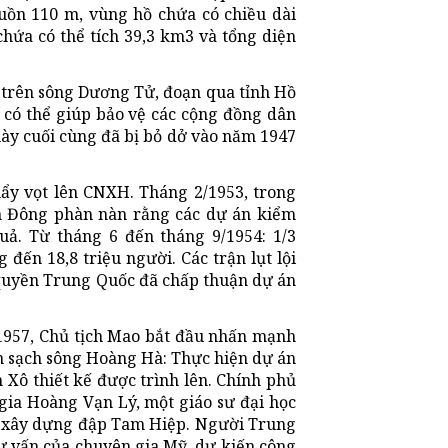
ồn 110 m, vùng hồ chứa có chiều dài
hứa có thể tích 39,3 km3 và tổng diện
 trên sông Dương Tử, đoạn qua tỉnh Hồ
 có thể giúp bảo vệ các cộng đồng dân
này cuối cùng đã bị bỏ dở vào năm 1947
y vọt lên CNXH. Tháng 2/1953, trong
h Đông phàn nàn rằng các dự án kiểm
ả. Từ tháng 6 đến tháng 9/1954: 1/3
đến 18,8 triệu người. Các trận lụt lội
h quyền Trung Quốc đã chấp thuận dự án
-1957, Chủ tịch Mao bắt đầu nhấn mạnh
àm sạch sông Hoàng Hà: Thực hiện dự án
 Xô thiết kế được trình lên. Chính phủ
gia Hoàng Vạn Lý, một giáo sư đại học
i xây dựng đập Tam Hiệp. Người Trung
ư vấn của chuyên gia Mỹ, dự kiến công