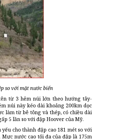
ệp so với mặt nước biển
tên từ 3 hẻm núi lớn theo hướng tây-
ẻm núi này kéo dài khoảng 200km dọc
 làm từ bê tông và thép, có chiều dài
gấp 5 lần so với đập Hoover của Mỹ.
ủ yếu cho thành đập cao 181 mét so với
t. Mực nước cao tối đa của đập là 175m