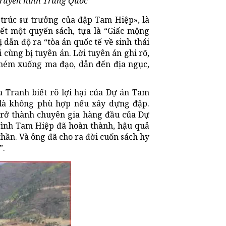
truyền hình Trung Quốc
trúc sư trưởng của đập Tam Hiệp», là
iết một quyển sách, tựa là “Giấc mộng
ẫn độ ra “tòa án quốc tế về sinh thái
i cùng bị tuyên án. Lời tuyên án ghi rõ,
ị ném xuống ma đạo, dẫn đến địa ngục,
a Tranh biết rõ lợi hại của Dự án Tam
 là không phù hợp nếu xây dựng đập.
 trở thành chuyên gia hàng đầu của Dự
trình Tam Hiệp đã hoàn thành, hậu quả
ần. Và ông đã cho ra đời cuốn sách hy
”.