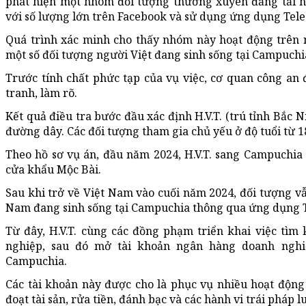
phát hiện một nhóm đối tượng thường xuyên đăng tải 
với số lượng lớn trên Facebook và sử dụng ứng dụng Teleg
Quá trình xác minh cho thấy nhóm này hoạt động trên nh
một số đối tượng người Việt đang sinh sống tại Campuchi
Trước tính chất phức tạp của vụ việc, cơ quan công an 
tranh, làm rõ.
Kết quả điều tra bước đầu xác định H.V.T. (trú tỉnh Bắc N
đường dây. Các đối tượng tham gia chủ yếu ở độ tuổi từ 1
Theo hồ sơ vụ án, đầu năm 2024, H.V.T. sang Campuchia 
cửa khẩu Mộc Bài.
Sau khi trở về Việt Nam vào cuối năm 2024, đối tượng vẫn
Nam đang sinh sống tại Campuchia thông qua ứng dụng 
Từ đây, H.V.T. cùng các đồng phạm triển khai việc tì
nghiệp, sau đó mở tài khoản ngân hàng doanh nghiệ
Campuchia.
Các tài khoản này được cho là phục vụ nhiều hoạt độn
đoạt tài sản, rửa tiền, đánh bạc và các hành vi trái pháp l