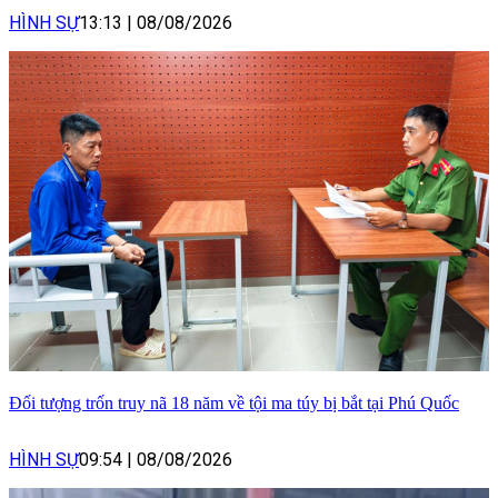
HÌNH SỰ
13:13
|
08/08/2026
Đối tượng trốn truy nã 18 năm về tội ma túy bị bắt tại Phú Quốc
HÌNH SỰ
09:54
|
08/08/2026