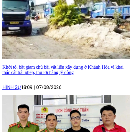
Khởi tố, bắt giam chủ bãi vật liệu xây dựng ở Khánh Hòa vì khai
thác cát trái phép, thu lợi hàng tỷ đồng
HÌNH SỰ
18:09
|
07/08/2026