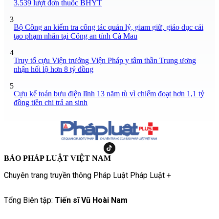
3.539 lượt đơn thuốc BHYT
3
Bộ Công an kiểm tra công tác quản lý, giam giữ, giáo dục cải
tạo phạm nhân tại Công an tỉnh Cà Mau
4
Truy tố cựu Viện trưởng Viện Pháp y tâm thần Trung ương
nhận hối lộ hơn 8 tỷ đồng
5
Cựu kế toán bưu điện lĩnh 13 năm tù vì chiếm đoạt hơn 1,1 tỷ
đồng tiền chi trả an sinh
BÁO PHÁP LUẬT VIỆT NAM
Chuyên trang truyền thông Pháp Luật Pháp Luật +
Tổng Biên tập:
Tiến sĩ Vũ Hoài Nam