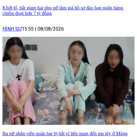
Khởi tố, bắt giam hai phụ nữ làm giả hồ sơ đáo hạn ngân hàng,
chiếm đoạt hơn 7 tỷ đồng
HÌNH SỰ
15:55
|
08/08/2026
Ba nữ nhân viên quán bar bị bắt vì liên quan đến ma túy ở Móng