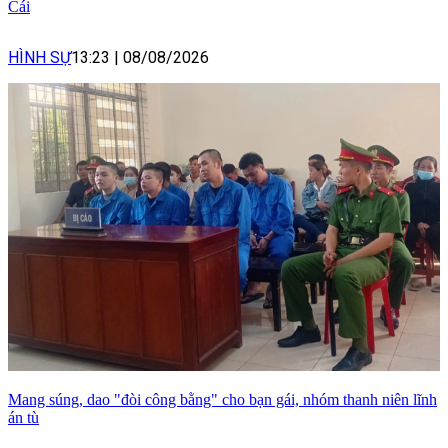
Cái
HÌNH SỰ
13:23
|
08/08/2026
Mang súng, dao "đòi công bằng" cho bạn gái, nhóm thanh niên lĩnh
án tù