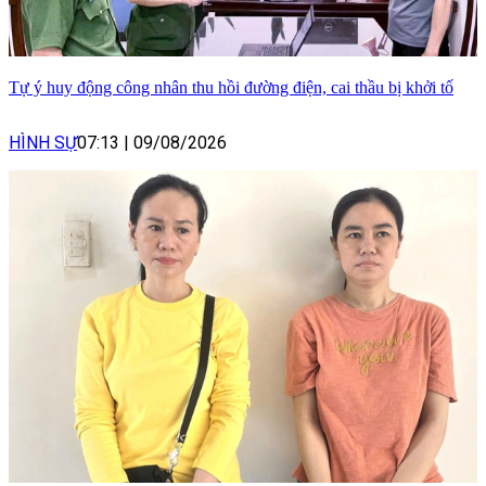
Tự ý huy động công nhân thu hồi đường điện, cai thầu bị khởi tố
HÌNH SỰ
07:13
|
09/08/2026