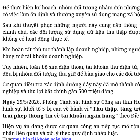
Để thực hiện kế hoạch, nhóm đối tượng nhắm đến những t
có việc làm ổn định và thường xuyên sử dụng mạng xã hộ
Sau khi thuyết phục những người này cung cấp thông t
chính chủ, các đối tượng sử dụng dữ liệu thu thập đượ
không có hoạt động thực tế.
Khi hoàn tất thủ tục thành lập doanh nghiệp, những ngư
hàng mở tài khoản doanh nghiệp.
Tuy nhiên, toàn bộ sim điện thoại, tài khoản thư điện t
đều bị nhóm đối tượng thu giữ để bàn giao cho các đối t
Cơ quan điều tra xác định đường dây này đã mở thành c
nghiệp và thu lợi bất chính gần 500 triệu đồng.
Ngày 29/5/2026, Phòng Cảnh sát hình sự Công an tỉnh Hư
hình sự, khởi tố 5 bị can về hành vi
“Thu thập, tàng tr
trái phép thông tin về tài khoản ngân hàng”
theo Điều
Hiện vụ án đang được cơ quan công an tiếp tục mở rộng 
nhân liên quan và xử lý theo quy định pháp luật.
Tags:
mua bán tài khoản ngân hàng