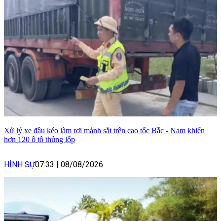
Xử lý xe đầu kéo làm rơi mảnh sắt trên cao tốc Bắc - Nam khiến
hơn 120 ô tô thủng lốp
HÌNH SỰ
07:33
|
08/08/2026