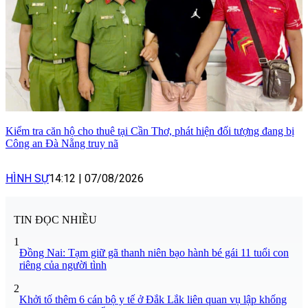
Kiểm tra căn hộ cho thuê tại Cần Thơ, phát hiện đối tượng đang bị
Công an Đà Nẵng truy nã
HÌNH SỰ
14:12
|
07/08/2026
TIN ĐỌC NHIỀU
1
Đồng Nai: Tạm giữ gã thanh niên bạo hành bé gái 11 tuổi con
riêng của người tình
2
Khởi tố thêm 6 cán bộ y tế ở Đắk Lắk liên quan vụ lập khống