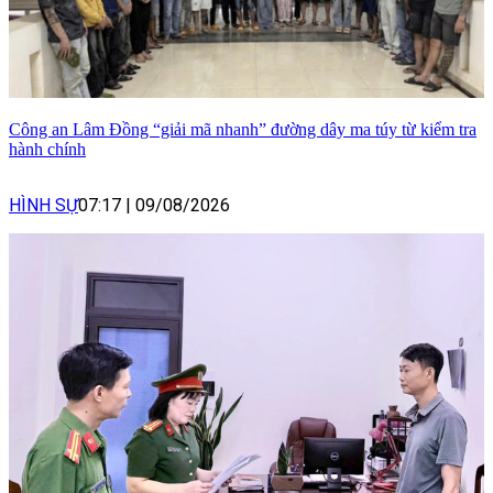
Công an Lâm Đồng “giải mã nhanh” đường dây ma túy từ kiểm tra
hành chính
HÌNH SỰ
07:17
|
09/08/2026