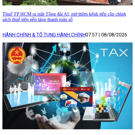
Thuế TP HCM ra mắt Tổng đài AI, mở thêm kênh tiếp cận chính
sách thuế trên nền tảng thanh toán số
HÀNH CHÍNH & TỐ TỤNG HÀNH CHÍNH
07:57
|
08/08/2026