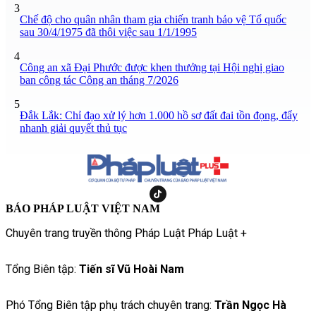
3
Chế độ cho quân nhân tham gia chiến tranh bảo vệ Tổ quốc
sau 30/4/1975 đã thôi việc sau 1/1/1995
4
Công an xã Đại Phước được khen thưởng tại Hội nghị giao
ban công tác Công an tháng 7/2026
5
Đắk Lắk: Chỉ đạo xử lý hơn 1.000 hồ sơ đất đai tồn đọng, đẩy
nhanh giải quyết thủ tục
BÁO PHÁP LUẬT VIỆT NAM
Chuyên trang truyền thông Pháp Luật Pháp Luật +
Tổng Biên tập:
Tiến sĩ Vũ Hoài Nam
Phó Tổng Biên tập phụ trách chuyên trang:
Trần Ngọc Hà