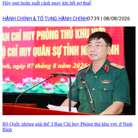
Hủy tạm hoãn xuất cảnh ngay khi hết nợ thuế
HÀNH CHÍNH & TỐ TỤNG HÀNH CHÍNH
07:39
|
08/08/2026
Bộ Quốc phòng giải thể 3 Ban Chỉ huy Phòng thủ khu vực ở Ninh
Bình