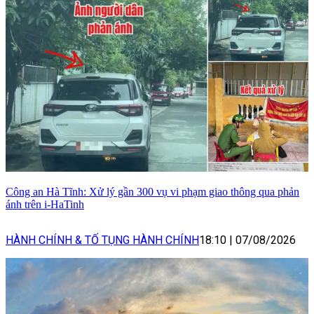
Công an Hà Tĩnh: Xử lý gần 300 vụ vi phạm giao thông qua phản
ánh trên i-HaTinh
HÀNH CHÍNH & TỐ TỤNG HÀNH CHÍNH
18:10
|
07/08/2026