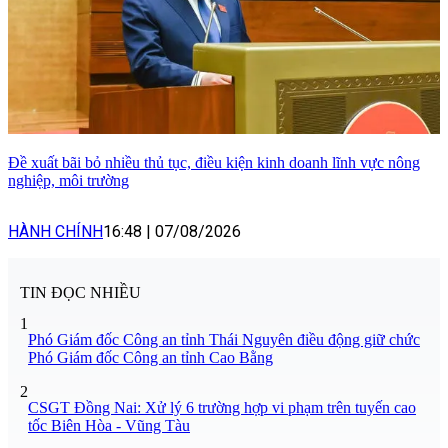
Đề xuất bãi bỏ nhiều thủ tục, điều kiện kinh doanh lĩnh vực nông
nghiệp, môi trường
HÀNH CHÍNH
16:48
|
07/08/2026
TIN ĐỌC NHIỀU
1
Phó Giám đốc Công an tỉnh Thái Nguyên điều động giữ chức
Phó Giám đốc Công an tỉnh Cao Bằng
2
CSGT Đồng Nai: Xử lý 6 trường hợp vi phạm trên tuyến cao
tốc Biên Hòa - Vũng Tàu