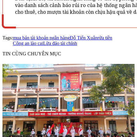
vào danh sách cảnh báo rủi ro của hệ thống ngân hàn
cho thuê, cho mượn tài khoản còn chịu hậu quả về 
Tags:
mua bán tài khoản ngân hàng
Đỗ Tiến Xuân
rửa tiền
Công an lào cai
Lừa đảo tài chính
TIN CÙNG CHUYÊN MỤC