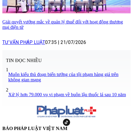
Giải quyết vướng mắc về quản lý thuế đối với hoạt động thương
mại điện tử
TƯ VẤN PHÁP LUẬT
07:35
|
21/07/2026
TIN ĐỌC NHIỀU
1
Muôn kiểu thủ đoạn biến tướng của tội phạm hàng giả trên
không gian mạng
2
Xử lý hơn 79.000 vụ vi phạm về buôn lậu thuốc lá sau 10 năm
BÁO PHÁP LUẬT VIỆT NAM