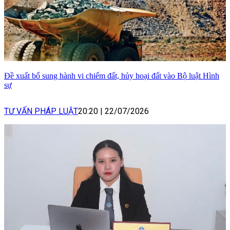
Đề xuất bổ sung hành vi chiếm đất, hủy hoại đất vào Bộ luật Hình
sự
TƯ VẤN PHÁP LUẬT
20:20
|
22/07/2026