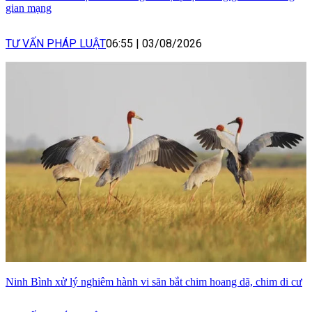
gian mạng
TƯ VẤN PHÁP LUẬT
06:55
|
03/08/2026
Ninh Bình xử lý nghiêm hành vi săn bắt chim hoang dã, chim di cư