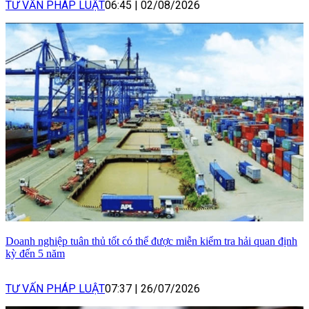
TƯ VẤN PHÁP LUẬT
06:45
|
02/08/2026
Doanh nghiệp tuân thủ tốt có thể được miễn kiểm tra hải quan định
kỳ đến 5 năm
TƯ VẤN PHÁP LUẬT
07:37
|
26/07/2026