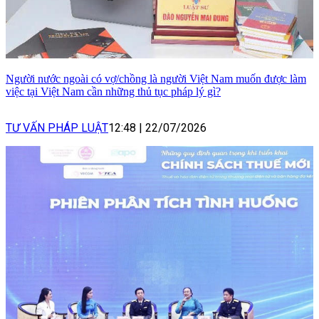
Người nước ngoài có vợ/chồng là người Việt Nam muốn được làm
việc tại Việt Nam cần những thủ tục pháp lý gì?
TƯ VẤN PHÁP LUẬT
12:48
|
22/07/2026