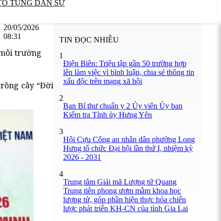
TỐ TỤNG DÂN SỰ
20/05/2026
08:31
TIN ĐỌC NHIỀU
 môi trường
1
Điện Biên: Triệu tập gần 50 trường hợp
lên làm việc vì bình luận, chia sẻ thông tin
xấu độc trên mạng xã hội
trồng cây “Đời
2
Ban Bí thư chuẩn y 2 Ủy viên Ủy ban
Kiểm tra Tỉnh ủy Hưng Yên
3
Hội Cựu Công an nhân dân phường Long
Hưng tổ chức Đại hội lần thứ I, nhiệm kỳ
2026 - 2031
4
Trung tâm Giải mã Lượng tử Quang
Trung tiên phong ươm mầm khoa học
lượng tử, góp phần hiện thực hóa chiến
lược phát triển KH-CN của tỉnh Gia Lai