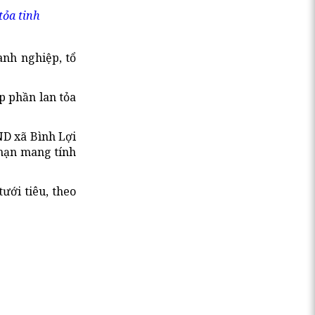
tỏa tinh
anh nghiệp, tổ
p phần lan tỏa
ND xã Bình Lợi
 hạn mang tính
ưới tiêu, theo