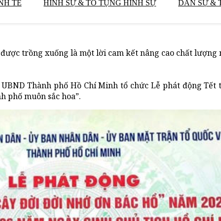
NH TẾ
HÌNH SỰ & TỐ TỤNG HÌNH SỰ
DÂN SỰ & 
được trồng xuống là một lời cam kết nâng cao chất lượng
i, UBND Thành phố Hồ Chí Minh tổ chức Lễ phát động Tết 
nh phố muôn sắc hoa”.