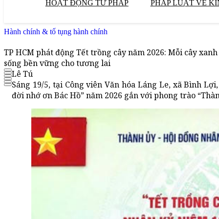
HOẠT ĐỘNG TƯ PHÁP
PHÁP LUẬT VỀ KI
Hành chính & tố tụng hành chính
TP HCM phát động Tết trồng cây năm 2026: Mỗi cây xanh 
sống bền vững cho tương lai
Lê Tú
Sáng 19/5, tại Công viên Văn hóa Láng Le, xã Bình Lợ
đời nhớ ơn Bác Hồ” năm 2026 gắn với phong trào “Thà