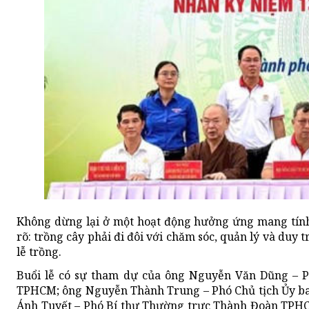
Không dừng lại ở một hoạt động hưởng ứng mang tính
rõ: trồng cây phải đi đôi với chăm sóc, quản lý và duy t
lễ trồng.
Buổi lễ có sự tham dự của ông Nguyễn Văn Dũng – 
TPHCM; ông Nguyễn Thành Trung – Phó Chủ tịch Ủy b
Ánh Tuyết – Phó Bí thư Thường trực Thành Đoàn TPHCM