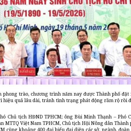
 phong trào, chương trình năm nay được Thành phố đặt r
rì hiệu quả lâu dài, tránh tình trạng phát động rầm rộ rồi 
Phó Chủ tịch HĐND TPHCM; ông Bùi Minh Thạnh – Phó 
an MTTQ Việt Nam TPHCM, Chủ tịch Hội Nông dân Thành p
 cùng khoảng 400 đại biểu đại diện các sở, ngành, đoàn 