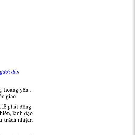
người dân
ng, hoàng yến…
ôn giáo.
 lễ phát động.
hiên, lãnh đạo
ếu trách nhiệm