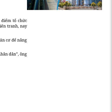
 điểm tổ chức
iến tranh, nay
căn cơ để nâng
nhân dân”, ông