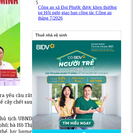
5
Công an xã Đại Phước được khen thưởng
tại Hội nghị giao ban công tác Công an
tháng 7/2026
Thuê nhà vệ sinh
a yêu cầu rất
để cây chết sau
Chủ tịch UBND
hố; bà Hồ Thị
thể, lực lượng