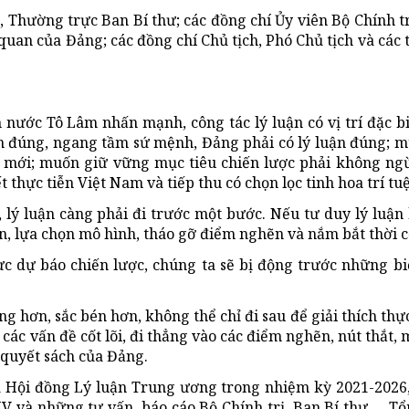
 Thường trực Ban Bí thư; các đồng chí Ủy viên Bộ Chính tr
quan của Đảng; các đồng chí Chủ tịch, Phó Chủ tịch và các 
h nước Tô Lâm nhấn mạnh, công tác lý luận có vị trí đặc b
 đúng, ngang tầm sứ mệnh, Đảng phải có lý luận đúng; m
y mới; muốn giữ vững mục tiêu chiến lược phải không ng
thực tiễn Việt Nam và tiếp thu có chọn lọc tinh hoa trí tuệ
 lý luận càng phải đi trước một bước. Nếu tư duy lý luận
ìn, lựa chọn mô hình, tháo gỡ điểm nghẽn và nắm bắt thời c
c dự báo chiến lược, chúng ta sẽ bị động trước những bi
ng hơn, sắc bén hơn, không thể chỉ đi sau để giải thích thự
 các vấn đề cốt lõi, đi thẳng vào các điểm nghẽn, nút thắt
c quyết sách của Đảng.
Hội đồng Lý luận Trung ương trong nhiệm kỳ 2021-2026,
V và những tư vấn, báo cáo Bộ Chính trị, Ban Bí thư…, Tổ