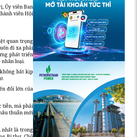
ị, Ủy viên Ban
thành viên Hội
iệt quan trọng
uốn đi xa phải
ừng phát triển
 nhân loại.
 không bắt kịp
ơ.
ến đổi lớn của
c tiễn, mà phải
, mâu thuẫn mới
 nhất là trong
ng Bí thư, Chủ