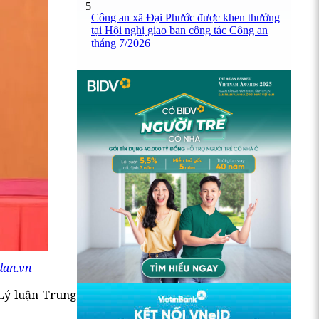
5
Công an xã Đại Phước được khen thưởng
tại Hội nghị giao ban công tác Công an
tháng 7/2026
dan.vn
 Lý luận Trung