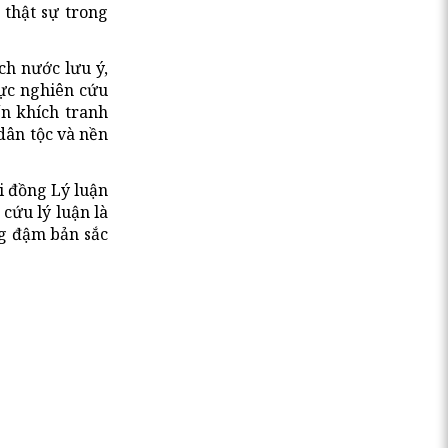
thật sự trong
ch nước lưu ý,
lực nghiên cứu
n khích tranh
 dân tộc và nền
i đồng Lý luận
cứu lý luận là
ng đậm bản sắc