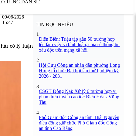
TỐ TỤNG DÂN SỰ
09/06/2026
15:47
TIN ĐỌC NHIỀU
1
Điện Biên: Triệu tập gần 50 trường hợp
lên làm việc vì bình luận, chia sẻ thông tin
ải có lý luận
xấu độc trên mạng xã hội
2
Hội Cựu Công an nhân dân phường Long
Hưng tổ chức Đại hội lần thứ I, nhiệm kỳ
2026 - 2031
3
CSGT Đồng Nai: Xử lý 6 trường hợp vi
phạm trên tuyến cao tốc Biên Hòa - Vũng
Tàu
4
Phó Giám đốc Công an tỉnh Thái Nguyên
điều động giữ chức Phó Giám đốc Công
an tỉnh Cao Bằng