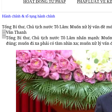
HOẠT ĐỘNG TƯ PHÁP
PHÁP LUẬT VỀ KI
Hành chính & tố tụng hành chính
Tổng Bí thư, Chủ tịch nước Tô Lâm: Muốn xử lý vấn đề mớ
Vân Thanh
Tổng Bí thư, Chủ tịch nước Tô Lâm nhấn mạnh: Muốn
đúng; muốn đi xa phải có tầm nhìn xa; muốn xử lý vấn 