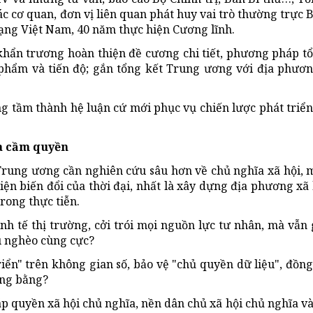
ác cơ quan, đơn vị liên quan phát huy vai trò thường trực B
ạng Việt Nam, 40 năm thực hiện Cương lĩnh.
 khẩn trương hoàn thiện đề cương chi tiết, phương pháp tổ
n phẩm và tiến độ; gắn tổng kết Trung ương với địa phươn
âng tầm thành hệ luận cứ mới phục vụ chiến lược phát triển
a cầm quyền
 Trung ương cần nghiên cứu sâu hơn về chủ nghĩa xã hội, 
ện biến đổi của thời đại, nhất là xây dựng địa phương xã 
rong thực tiễn.
nh tế thị trường, cởi trói mọi nguồn lực tư nhân, mà vẫn
u nghèo cùng cực?
iển" trên không gian số, bảo vệ "chủ quyền dữ liệu", đồng
ông bằng?
 quyền xã hội chủ nghĩa, nền dân chủ xã hội chủ nghĩa v