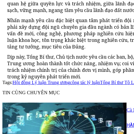
quan hệ giữa quyền lực và trách nhiệm, giữa lãnh đ
sạch, vững mạnh, ngang tầm yêu cầu lãnh đạo đất nướ
Nhấn mạnh yêu cầu đặc biệt quan tâm phát triển đội ng
phải xây dựng đội ngũ chuyên gia đầu ngành có bản lĩ
vấn đề mới, công nghệ, phương pháp nghiên cứu hiện
luận khoa học, tôn trọng khác biệt trong nghiên cứu, tr
tảng tư tưởng, mục tiêu của Đảng.
Dịp này, Tổng Bí thư, Chủ tịch nước yêu cầu các ban, b
Trung ương hoàn thành tốt chức năng, nhiệm vụ; coi việ
trách nhiệm chính trị của chính đơn vị mình, góp ph
trong kỷ nguyên phát triển mới.
Tags:
Hội đồng Lý luận Trung ương
công tác lý luận
Tổng Bí thư Tô 
TIN CÙNG CHUYÊN MỤC
Cà 
HÀ