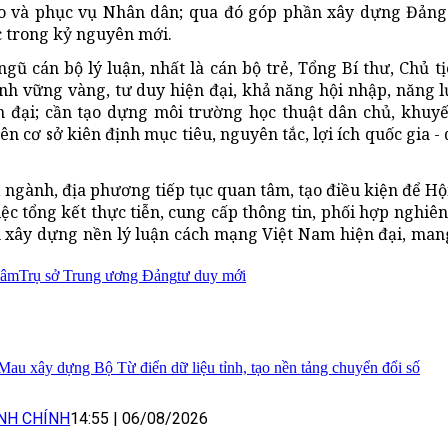
ạo và phục vụ Nhân dân; qua đó góp phần xây dựng Đảng 
c trong kỷ nguyên mới.
ũ cán bộ lý luận, nhất là cán bộ trẻ, Tổng Bí thư, Chủ tị
nh vững vàng, tư duy hiện đại, khả năng hội nhập, năng 
 đại; cần tạo dựng môi trường học thuật dân chủ, khuyế
ên cơ sở kiên định mục tiêu, nguyên tắc, lợi ích quốc gia -
ộ, ngành, địa phương tiếp tục quan tâm, tạo điều kiện để Hộ
c tổng kết thực tiễn, cung cấp thông tin, phối hợp nghiên 
ần xây dựng nền lý luận cách mạng Việt Nam hiện đại, ma
Lâm
Trụ sở Trung ương Đảng
tư duy mới
Mau xây dựng Bộ Từ điển dữ liệu tỉnh, tạo nền tảng chuyển đổi số
NH CHÍNH
14:55
|
06/08/2026