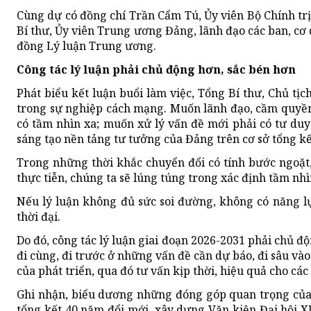
Cùng dự có đồng chí Trần Cẩm Tú, Ủy viên Bộ Chính trị,
Bí thư, Ủy viên Trung ương Đảng, lãnh đạo các ban, cơ 
đồng Lý luận Trung ương.
Công tác lý luận phải chủ động hơn, sắc bén hơn
Phát biểu kết luận buổi làm việc, Tổng Bí thư, Chủ tịc
trong sự nghiệp cách mạng. Muốn lãnh đạo, cầm quyền
có tầm nhìn xa; muốn xử lý vấn đề mới phải có tư du
sáng tạo nền tảng tư tưởng của Đảng trên cơ sở tổng kết 
Trong những thời khắc chuyển đổi có tính bước ngoặt,
thực tiễn, chúng ta sẽ lúng túng trong xác định tầm nh
Nếu lý luận không đủ sức soi đường, không có năng lự
thời đại.
Do đó, công tác lý luận giai đoạn 2026-2031 phải chủ độ
đi cùng, đi trước ở những vấn đề cần dự báo, đi sâu vào
của phát triển, qua đó tư vấn kịp thời, hiệu quả cho cá
Ghi nhận, biểu dương những đóng góp quan trọng của 
tổng kết 40 năm đổi mới, xây dựng Văn kiện Đại hội XI