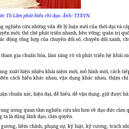
ước Tô Lâm phát biểu chỉ đạo. Ảnh: TTXVN.
g nghiên cứu những vấn đề lý luận mới của thời đại và cấ
yên mới; thể chế phát triển nhanh, bền vững; quản trị quốc
 tác động tổng hợp của chuyển đổi số, chuyển đổi xanh, c
tham gia chuẩn hóa, làm sáng rõ và phát triển hệ khái n
đang xuất hiện nhiều khái niệm mới, mô hình mới, cách tiế
n đến cách hiểu khác nhau, vận dụng khác nhau, thậm ch
n chuẩn xác, hiện đại, dễ hiểu, dễ vận dụng, giữ được bả
 Trung ương quan tâm nghiên cứu sâu hơn về đạo đức cầm 
 ta là đảng lãnh đạo, cầm quyền.
ơng, liêm chính, phụng sự, kỷ luật, kỷ cương, trách nhi