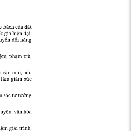
p bách của đất
 gia hiện đại,
huyển đổi năng
iệm, phạm trù,
p cận mới; nếu
í làm giảm sức
n sắc tư tưởng
quyền, văn hóa
ệm giải trình,