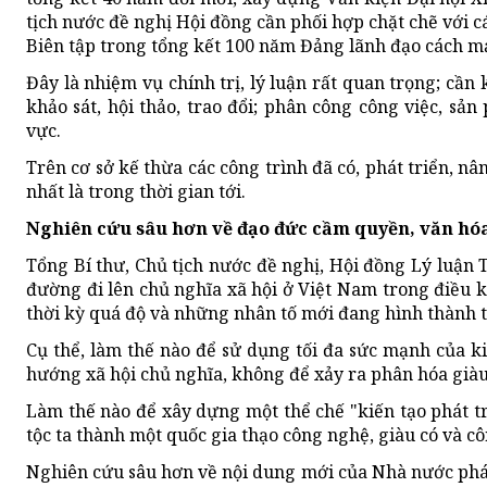
tịch nước đề nghị Hội đồng cần phối hợp chặt chẽ với c
Biên tập trong tổng kết 100 năm Đảng lãnh đạo cách m
Đây là nhiệm vụ chính trị, lý luận rất quan trọng; cần
khảo sát, hội thảo, trao đổi; phân công công việc, sả
vực.
Trên cơ sở kế thừa các công trình đã có, phát triển, n
nhất là trong thời gian tới.
Nghiên cứu sâu hơn về đạo đức cầm quyền, văn hó
Tổng Bí thư, Chủ tịch nước đề nghị, Hội đồng Lý luận
đường đi lên chủ nghĩa xã hội ở Việt Nam trong điều ki
thời kỳ quá độ và những nhân tố mới đang hình thành t
Cụ thể, làm thế nào để sử dụng tối đa sức mạnh của ki
hướng xã hội chủ nghĩa, không để xảy ra phân hóa già
Làm thế nào để xây dựng một thể chế "kiến tạo phát tr
tộc ta thành một quốc gia thạo công nghệ, giàu có và c
Nghiên cứu sâu hơn về nội dung mới của Nhà nước pháp