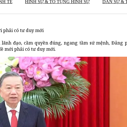
NH TẾ
HÌNH SỰ & TỐ TỤNG HÌNH SỰ
DÂN SỰ & 
i phải có tư duy mới
 lãnh đạo, cầm quyền đúng, ngang tầm sứ mệnh, Đảng ph
đề mới phải có tư duy mới.