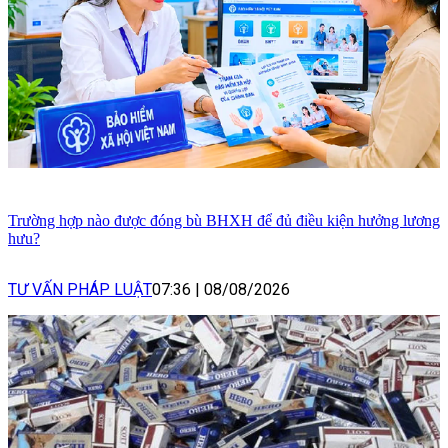
Trường hợp nào được đóng bù BHXH để đủ điều kiện hưởng lương
hưu?
TƯ VẤN PHÁP LUẬT
07:36
|
08/08/2026