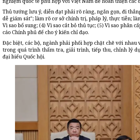
nghiệm quốc tế phù hợp với Việt Nam để hoàn thiện các d
Thủ tướng lưu ý, diễn đạt phải rõ ràng, ngắn gọn, đi thẳng
dễ giám sát"; làm rõ cơ sở chính trị, pháp lý, thực tiễn; làm
Vì sao bổ sung; (4) Vì sao cắt bỏ thủ tục; (5) Vì sao phân 
cáo Chính phủ để cho ý kiến chỉ đạo.
Đặc biệt, các bộ, ngành phải phối hợp chặt chẽ với nhau 
trong quá trình thẩm tra, giải trình, tiếp thu, chỉnh lý
đại biểu Quốc hội.