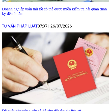
Doanh nghiệp tuân thủ tốt có thể được miễn kiểm tra hải quan định
kỳ đến 5 năm
TƯ VẤN PHÁP LUẬT
07:37
|
26/07/2026
Đề xuất gỡ vướng cấp sổ đỏ cho đất tồn dư lịch sử