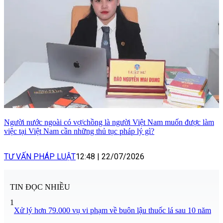
Người nước ngoài có vợ/chồng là người Việt Nam muốn được làm
việc tại Việt Nam cần những thủ tục pháp lý gì?
TƯ VẤN PHÁP LUẬT
12:48
|
22/07/2026
TIN ĐỌC NHIỀU
1
Xử lý hơn 79.000 vụ vi phạm về buôn lậu thuốc lá sau 10 năm