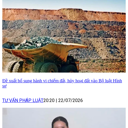
Đề xuất bổ sung hành vi chiếm đất, hủy hoại đất vào Bộ luật Hình
sự
TƯ VẤN PHÁP LUẬT
20:20
|
22/07/2026