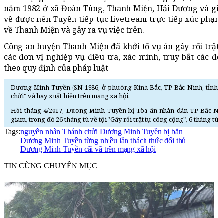
năm 1982 ở xã Đoàn Tùng, Thanh Miện, Hải Dương và g
về được nên Tuyền tiếp tục livetream trực tiếp xúc phạ
về Thanh Miện và gây ra vụ việc trên.
Công an huyện Thanh Miện đã khởi tố vụ án gây rối trật 
các đơn vị nghiệp vụ điều tra, xác minh, truy bắt các 
theo quy định của pháp luật.
Dương Minh Tuyền (SN 1986, ở phường Kinh Bắc, TP Bắc Ninh, tỉnh
chửi" và hay xuất hiện trên mạng xã hội.
Hồi tháng 4/2017, Dương Minh Tuyền bị Tòa án nhân dân TP Bắc Nin
giam, trong đó 26 tháng tù về tội "Gây rối trật tự công cộng", 6 tháng tù
Tags:
nguyên nhân Thánh chửi Dương Minh Tuyền bị bắn
Dương Minh Tuyền từng nhiều lần thách thức đối thủ
Dương Minh Tuyền cãi vã trên mạng xã hội
TIN CÙNG CHUYÊN MỤC