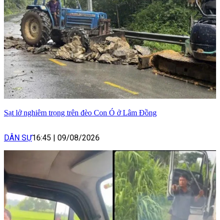
Sạt lở nghiêm trọng trên đèo Con Ó ở Lâm Đồng
DÂN SỰ
16:45
|
09/08/2026