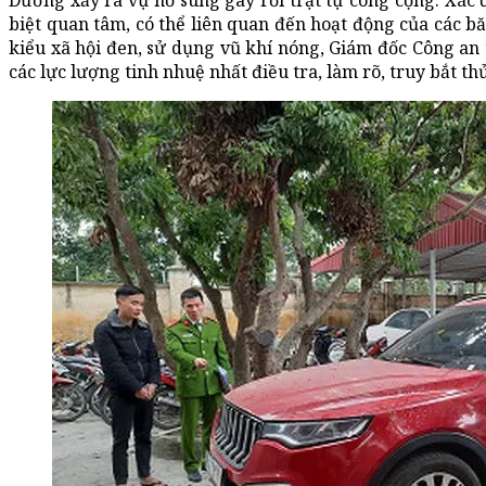
Dương xảy ra vụ nổ súng gây rối trật tự công cộng. Xác 
biệt quan tâm, có thể liên quan đến hoạt động của các b
kiểu xã hội đen, sử dụng vũ khí nóng, Giám đốc Công an 
các lực lượng tinh nhuệ nhất điều tra, làm rõ, truy bắt t