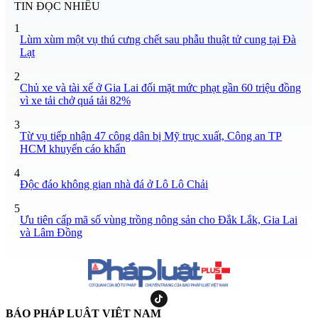
TIN ĐỌC NHIỀU
1
Lùm xùm một vụ thú cưng chết sau phẫu thuật tử cung tại Đà
Lạt
2
Chủ xe và tài xế ở Gia Lai đối mặt mức phạt gần 60 triệu đồng
vì xe tải chở quá tải 82%
3
Từ vụ tiếp nhận 47 công dân bị Mỹ trục xuất, Công an TP
HCM khuyến cáo khẩn
4
Độc đáo không gian nhà đá ở Lô Lô Chải
5
Ưu tiên cấp mã số vùng trồng nông sản cho Đắk Lắk, Gia Lai
và Lâm Đồng
BÁO PHÁP LUẬT VIỆT NAM