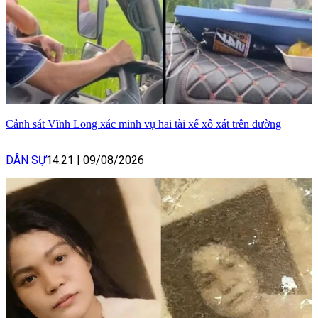
Cảnh sát Vĩnh Long xác minh vụ hai tài xế xô xát trên đường
DÂN SỰ
14:21
|
09/08/2026