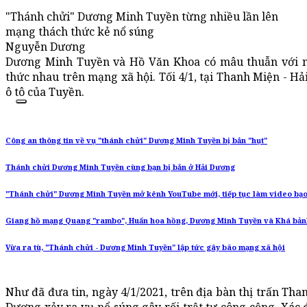
"Thánh chửi" Dương Minh Tuyền từng nhiều lần lên
mạng thách thức kẻ nổ súng
Nguyễn Dương
Dương Minh Tuyền và Hồ Văn Khoa có mâu thuẫn với nh
thức nhau trên mạng xã hội. Tối 4/1, tại Thanh Miện - H
ô tô của Tuyền.
Công an thông tin về vụ "thánh chửi" Dương Minh Tuyền bị bắn "hụt"
Thánh chửi Dương Minh Tuyền cùng bạn bị bắn ở Hải Dương
"Thánh chửi" Dương Minh Tuyền mở kênh YouTube mới, tiếp tục làm video bạo
Giang hồ mạng Quang "rambo", Huấn hoa hồng, Dương Minh Tuyền và Khá bảnh
Vừa ra tù, "Thánh chửi - Dương Minh Tuyền" lập tức gây bão mạng xã hội
Như đã đưa tin, ngày 4/1/2021, trên địa bàn thị trấn Th