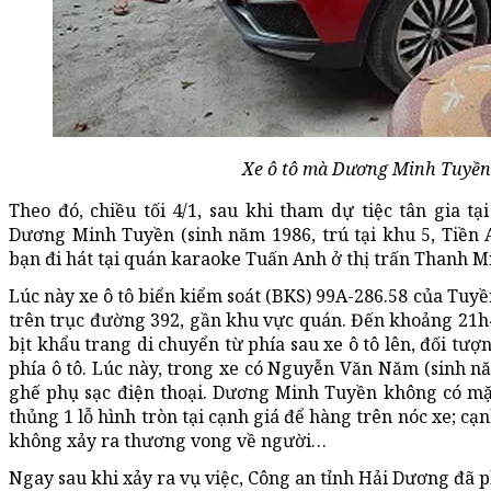
Xe ô tô mà Dương Minh Tuyền
Theo đó, chiều tối 4/1, sau khi tham dự tiệc tân gia 
Dương Minh Tuyền (sinh năm 1986, trú tại khu 5, Tiền
bạn đi hát tại quán karaoke Tuấn Anh ở thị trấn Thanh 
Lúc này xe ô tô biển kiểm soát (BKS) 99A-286.58 của Tuy
trên trục đường 392, gần khu vực quán. Đến khoảng 21h45
bịt khẩu trang di chuyển từ phía sau xe ô tô lên, đối tượ
phía ô tô. Lúc này, trong xe có Nguyễn Văn Năm (sinh n
ghế phụ sạc điện thoại. Dương Minh Tuyền không có mặt
thủng 1 lỗ hình tròn tại cạnh giá để hàng trên nóc xe; cạn
không xảy ra thương vong về người…
Ngay sau khi xảy ra vụ việc, Công an tỉnh Hải Dương đã p