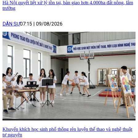
Hà Nội quyết liệt xử lý tồn tại, bàn giao hơn 4.000ha đất nông, lâm
trường
DÂN SỰ
07:15
|
09/08/2026
Khuyến khích học sinh phổ thông rèn luyện thể thao và nghệ thuật
tự nguyện