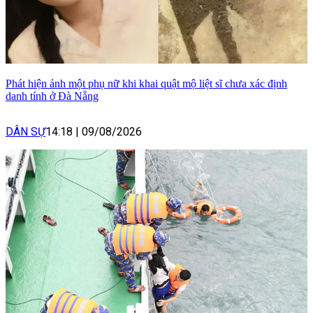
Phát hiện ảnh một phụ nữ khi khai quật mộ liệt sĩ chưa xác định
danh tính ở Đà Nẵng
DÂN SỰ
14:18
|
09/08/2026