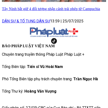
Tây Ninh bắt giữ 4 đối tượng nhập cảnh trái phép từ Campuchia
DÂN SỰ & TỐ TỤNG DÂN SỰ
13:59
|
25/07/2025
BÁO PHÁP LUẬT VIỆT NAM
Chuyên trang truyền thông Pháp Luật Pháp Luật +
Tổng Biên tập:
Tiến sĩ Vũ Hoài Nam
Phó Tổng Biên tập phụ trách chuyên trang:
Trần Ngọc Hà
Tổng Thư ký:
Hoàng Văn Vượng
Giấy phép số: 27/GP-CBC của Cục Báo chí - Bộ TT&TT cấp