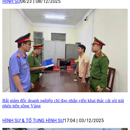
HÌNH SỰ
06:23
|
08/12/2025
Bắt giám đốc doanh nghiệp chỉ đạo nhân viên khai thác cát sỏi trái
phép trên sông Vàng
HÌNH SỰ & TỐ TỤNG HÌNH SỰ
17:04
|
03/12/2025