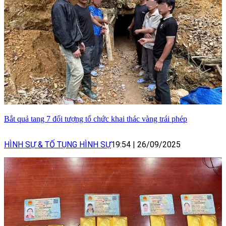
Bắt quả tang 7 đối tượng tổ chức khai thác vàng trái phép
HÌNH SỰ & TỐ TỤNG HÌNH SỰ
19:54
|
26/09/2025