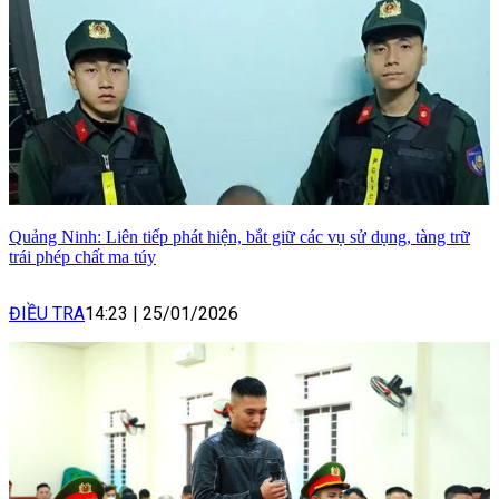
Quảng Ninh: Liên tiếp phát hiện, bắt giữ các vụ sử dụng, tàng trữ
trái phép chất ma túy
ĐIỀU TRA
14:23
|
25/01/2026