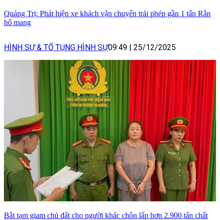
Quảng Trị: Phát hiện xe khách vận chuyển trái phép gần 1 tấn Rắn
hổ mang
HÌNH SỰ & TỐ TỤNG HÌNH SỰ
09:49
|
25/12/2025
Bắt tạm giam chủ đất cho người khác chôn lấp hơn 2.900 tấn chất