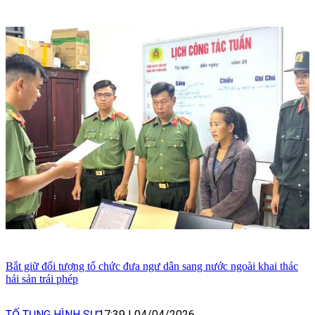
Bắt giữ đối tượng tổ chức đưa ngư dân sang nước ngoài khai thác
hải sản trái phép
TỐ TỤNG HÌNH SỰ
17:39
|
04/04/2026