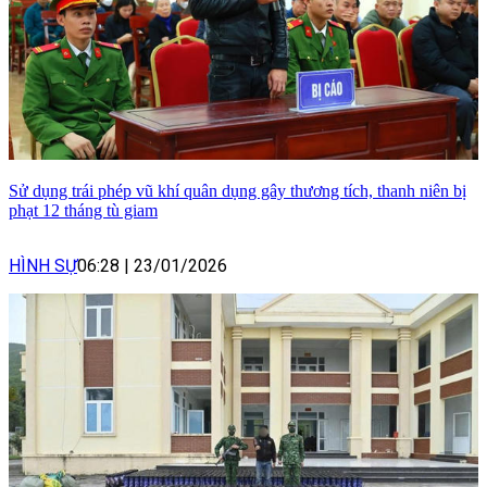
Sử dụng trái phép vũ khí quân dụng gây thương tích, thanh niên bị
phạt 12 tháng tù giam
HÌNH SỰ
06:28
|
23/01/2026