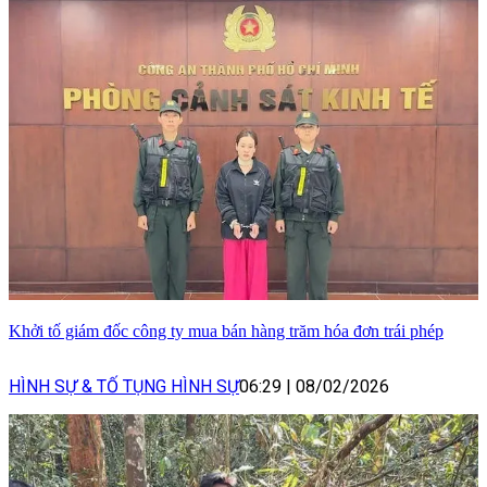
Khởi tố giám đốc công ty mua bán hàng trăm hóa đơn trái phép
HÌNH SỰ & TỐ TỤNG HÌNH SỰ
06:29
|
08/02/2026