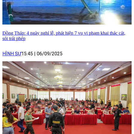
Đồng Tháp: 4 ngày nghỉ lễ, phát hiện 7 vụ vi phạm khai thác cát,
sỏi trái phép
HÌNH SỰ
15:45
|
06/09/2025