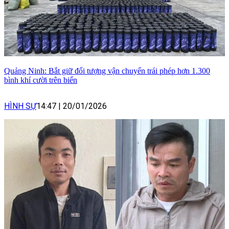
Quảng Ninh: Bắt giữ đối tượng vận chuyển trái phép hơn 1.300
bình khí cười trên biển
HÌNH SỰ
14:47
|
20/01/2026