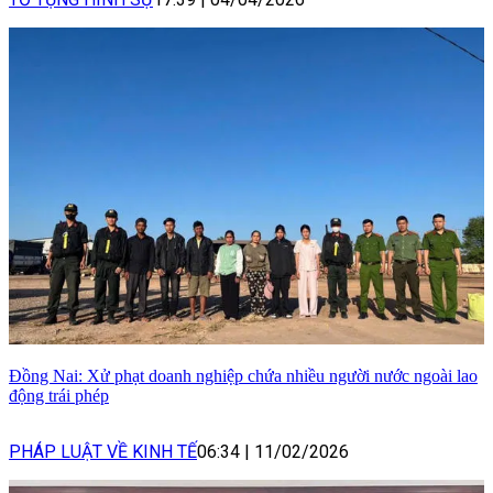
Đồng Nai: Xử phạt doanh nghiệp chứa nhiều người nước ngoài lao
động trái phép
PHÁP LUẬT VỀ KINH TẾ
06:34
|
11/02/2026