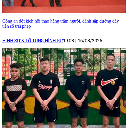
Công an đột kích hội thảo hàng trăm người, đánh sập đường dây
tiền số trái phép
HÌNH SỰ & TỐ TỤNG HÌNH SỰ
19:08
|
16/08/2025