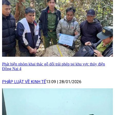
Phát hiện nhóm khai thác gỗ dổi trái phép tại khu vực thủy điện
Đồng Nai 4
PHÁP LUẬT VỀ KINH TẾ
13:09
|
28/01/2026