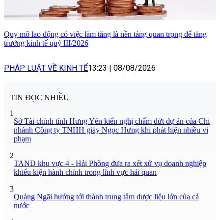
Quy mô lao động có việc làm tăng là nền tảng quan trọng để tăng
trưởng kinh tế quý III/2026
PHÁP LUẬT VỀ KINH TẾ
13:23
|
08/08/2026
TIN ĐỌC NHIỀU
1
Sở Tài chính tỉnh Hưng Yên kiến nghị chấm dứt dự án của Chi
nhánh Công ty TNHH giày Ngọc Hưng khi phát hiện nhiều vi
phạm
2
TAND khu vực 4 - Hải Phòng đưa ra xét xử vụ doanh nghiệp
khiếu kiện hành chính trong lĩnh vực hải quan
3
Quảng Ngãi hướng tới thành trung tâm dược liệu lớn của cả
nước