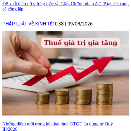
Đề xuất tháo gỡ vướng mắc về Giấy Chứng nhận ATTP tại các cảng
cá công lập
PHÁP LUẬT VỀ KINH TẾ
10:38
|
09/08/2026
Những điểm mới trong kê khai thuế GTGT áp dụng từ Quý
III/2026