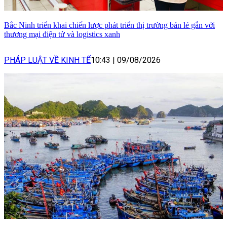
Bắc Ninh triển khai chiến lược phát triển thị trường bán lẻ gắn với
thương mại điện tử và logistics xanh
PHÁP LUẬT VỀ KINH TẾ
10:43
|
09/08/2026