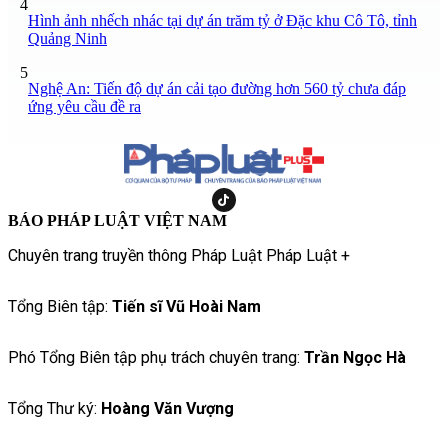
4
Hình ảnh nhếch nhác tại dự án trăm tỷ ở Đặc khu Cô Tô, tỉnh
Quảng Ninh
5
Nghệ An: Tiến độ dự án cải tạo đường hơn 560 tỷ chưa đáp
ứng yêu cầu đề ra
BÁO PHÁP LUẬT VIỆT NAM
Chuyên trang truyền thông Pháp Luật Pháp Luật +
Tổng Biên tập:
Tiến sĩ Vũ Hoài Nam
Phó Tổng Biên tập phụ trách chuyên trang:
Trần Ngọc Hà
Tổng Thư ký:
Hoàng Văn Vượng