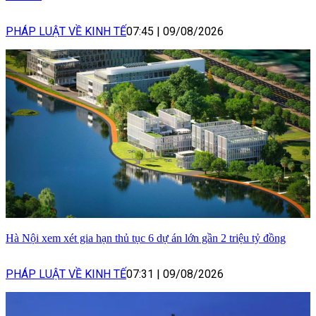
PHÁP LUẬT VỀ KINH TẾ
07:45
|
09/08/2026
Hà Nội xem xét gia hạn thủ tục 6 dự án lớn gần 2 triệu tỷ đồng
PHÁP LUẬT VỀ KINH TẾ
07:31
|
09/08/2026