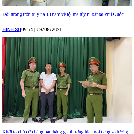
Đối tượng trốn truy nã 18 năm về tội ma túy bị bắt tại Phú Quốc
HÌNH SỰ
09:54
|
08/08/2026
Khởi tố chủ cửa hàng bán hàng giả thương hiệu nổi tiếng số lượng