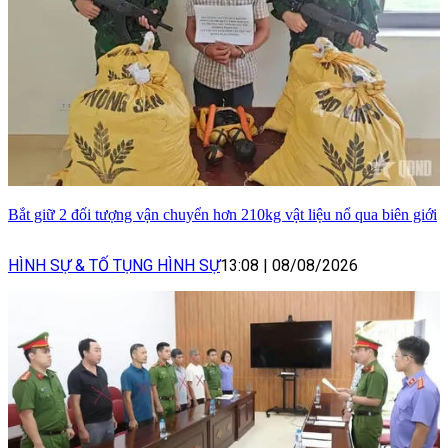
Bắt giữ 2 đối tượng vận chuyển hơn 210kg vật liệu nổ qua biên giới
HÌNH SỰ & TỐ TỤNG HÌNH SỰ
13:08
|
08/08/2026