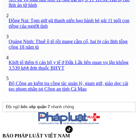
lĩnh án tử hình
2
Đồng Nai: Tạm giữ gã thanh niên bạo hành bé gái 11 tuổi con
riêng của người tình
3
Quảng Ninh: Thuê ô tô rồi mang cầm cố, hai bị cáo lĩnh tổng
cộng 18 năm tù
4
Khởi tố thêm 6 cán bộ y tế ở Đắk Lắk liên quan vụ lập khống
3.539 lượt đơn thuốc BHYT
5
Bộ Công an kiểm tra công tác quản lý, giam giữ, giáo dục cải
tạo phạm nhân tại Công an tỉnh Cà Mau
Đội ngũ
bốc xếp quận 7
nhanh chóng
BÁO PHÁP LUẬT VIỆT NAM