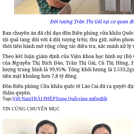
Đối tượng Trần Thị Gái tại cơ quan đ
Ban chuyên án đã chỉ đạo đồn Biên phòng cửa khẩu Quốc 
tội quả tang đối với 4 đối tượng trên; thu giữ, niêm pho
thời tiến hành mở rộng công tác điều tra, xác minh xử lý 
Theo kết luận giám định của Viện khoa học hình sự (Bộ 
của Nguyễn Thị Bích Đào, Trần Thị Gái, Cù Thị Hồng,
lượng trung bình là 99,95%. Tổng khối lượng là 2.533,2g
tiền mặt khoảng hơn 7,8 tỷ đồng.
Đồn Biên phòng Cửa khẩu quốc tế Lào Cai đã ra quyết định
thẩm quyền.
Tags:
Việt Nam
TRÁI PHÉP
Trung Quốc
vàng miếng
Bắt
TIN CÙNG CHUYÊN MỤC