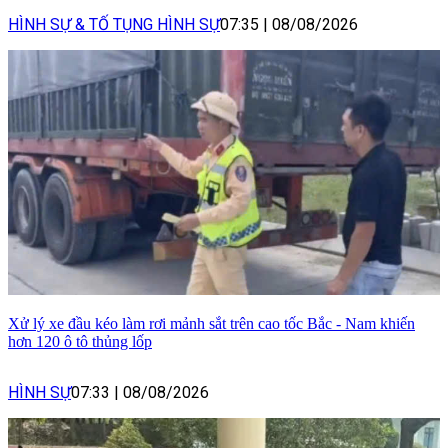
HÌNH SỰ & TỐ TỤNG HÌNH SỰ
07:35
|
08/08/2026
Xử lý xe đầu kéo làm rơi mảnh sắt trên cao tốc Bắc - Nam khiến
hơn 120 ô tô thủng lốp
HÌNH SỰ
07:33
|
08/08/2026