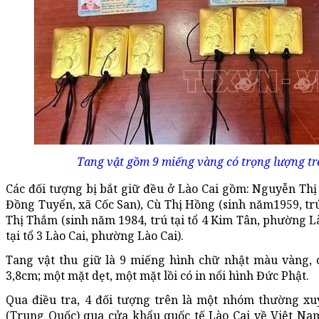
Tang vật gồm 9 miếng vàng có trọng lượng tr
Các đối tượng bị bắt giữ đều ở Lào Cai gồm: Nguyễn Thị 
Đồng Tuyển, xã Cốc San), Cù Thị Hồng (sinh năm1959, tr
Thị Thắm (sinh năm 1984, trú tại tổ 4 Kim Tân, phường Là
tại tổ 3 Lào Cai, phường Lào Cai).
Tang vật thu giữ là 9 miếng hình chữ nhật màu vàng, c
3,8cm; một mặt dẹt, một mặt lồi có in nổi hình Đức Phật.
Qua điều tra, 4 đối tượng trên là một nhóm thường x
(Trung Quốc) qua cửa khẩu quốc tế Lào Cai về Việt Nam