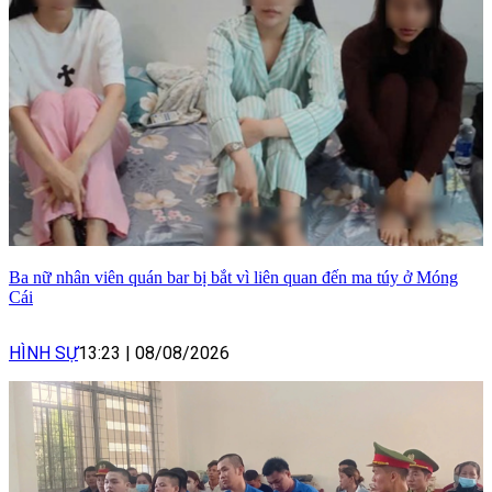
Ba nữ nhân viên quán bar bị bắt vì liên quan đến ma túy ở Móng
Cái
HÌNH SỰ
13:23
|
08/08/2026