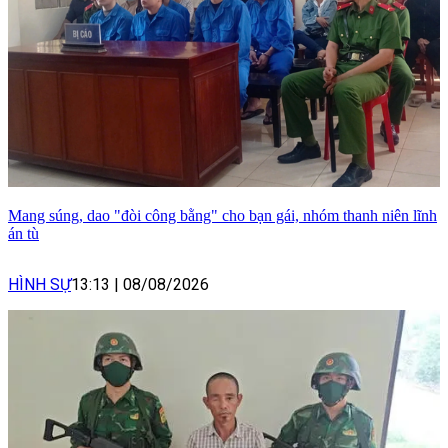
Mang súng, dao "đòi công bằng" cho bạn gái, nhóm thanh niên lĩnh
án tù
HÌNH SỰ
13:13
|
08/08/2026