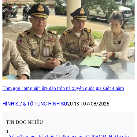
Tóm gọn “nữ quái” lừa đảo trốn nã xuyên quốc gia suốt 4 năm
HÌNH SỰ & TỐ TỤNG HÌNH SỰ
20:13
|
07/08/2026
TIN ĐỌC NHIỀU
1
Xét xử vụ mua bán hơn 12,3kg ma túy ở TP HCM: Hai bị cáo