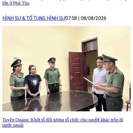
lớn ở Phú Thọ
HÌNH SỰ & TỐ TỤNG HÌNH SỰ
07:58
|
08/08/2026
Tuyên Quang: Khởi tố đối tượng tổ chức cho người khác trốn đi
nước ngoài