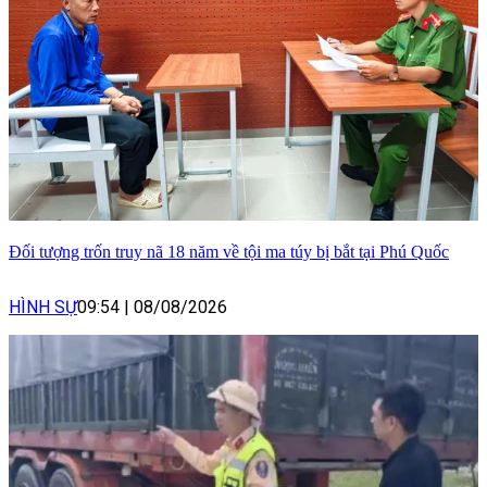
Đối tượng trốn truy nã 18 năm về tội ma túy bị bắt tại Phú Quốc
HÌNH SỰ
09:54
|
08/08/2026