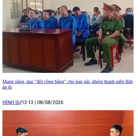
Mang súng, dao "đòi công bằng" cho bạn gái, nhóm thanh niên lĩnh
án tù
HÌNH SỰ
13:13
|
08/08/2026