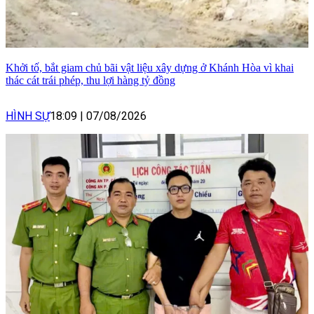
Khởi tố, bắt giam chủ bãi vật liệu xây dựng ở Khánh Hòa vì khai
thác cát trái phép, thu lợi hàng tỷ đồng
HÌNH SỰ
18:09
|
07/08/2026