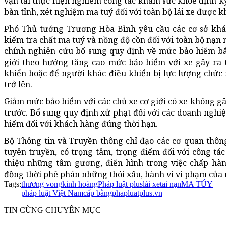
vận tải thực hiện nghiêm công tác khám sức khoẻ định kỳ 
bàn tỉnh, xét nghiệm ma tuý đối với toàn bộ lái xe được 
Phó Thủ tướng Trương Hòa Bình yêu cầu các cơ sở khá
kiểm tra chất ma tuý và nồng độ cồn đối với toàn bộ nạn 
chính nghiên cứu bổ sung quy định về mức bảo hiểm bắ
giới theo hướng tăng cao mức bảo hiểm với xe gây ra t
khiển hoặc để người khác điều khiển bị lực lượng chức 
trở lên.
Giảm mức bảo hiểm với các chủ xe cơ giới có xe không gâ
trước. Bổ sung quy định xử phạt đối với các doanh nghi
hiểm đối với khách hàng đúng thời hạn.
Bộ Thông tin và Truyền thông chỉ đạo các cơ quan thông
tuyên truyền, có trọng tâm, trọng điểm đối với công tác
thiệu những tâm gương, điển hình trong việc chấp hàn
đồng thời phê phán những thói xấu, hành vi vi phạm của 
Tags:
thương vong
kinh hoàng
Pháp luật plus
lái xe
tai nạn
MA TÚY
pháp luật Việt Nam
cấp bằng
phapluatplus.vn
TIN CÙNG CHUYÊN MỤC