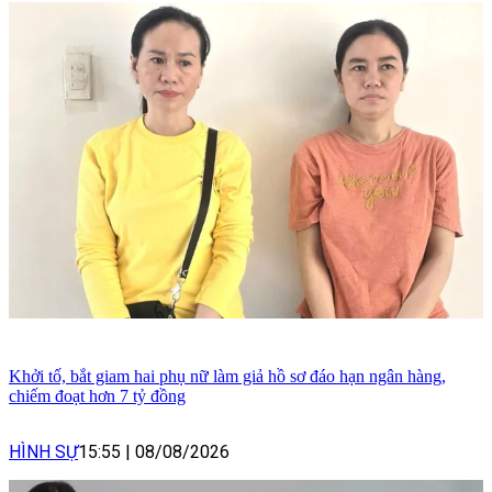
Khởi tố, bắt giam hai phụ nữ làm giả hồ sơ đáo hạn ngân hàng,
chiếm đoạt hơn 7 tỷ đồng
HÌNH SỰ
15:55
|
08/08/2026