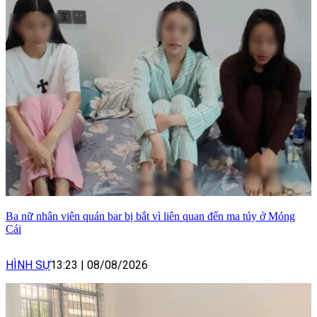
Ba nữ nhân viên quán bar bị bắt vì liên quan đến ma túy ở Móng
Cái
HÌNH SỰ
13:23
|
08/08/2026