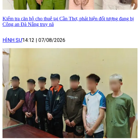
Kiểm tra căn hộ cho thuê tại Cần Thơ, phát hiện đối tượng đang bị
Công an Đà Nẵng truy nã
HÌNH SỰ
14:12
|
07/08/2026