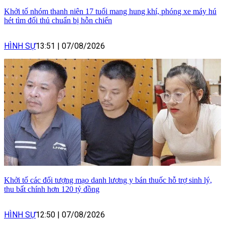
Khởi tố nhóm thanh niên 17 tuổi mang hung khí, phóng xe máy hú
hét tìm đối thủ chuẩn bị hỗn chiến
HÌNH SỰ
13:51
|
07/08/2026
Khởi tố các đối tượng mạo danh lương y bán thuốc hỗ trợ sinh lý,
thu bất chính hơn 120 tỷ đồng
HÌNH SỰ
12:50
|
07/08/2026