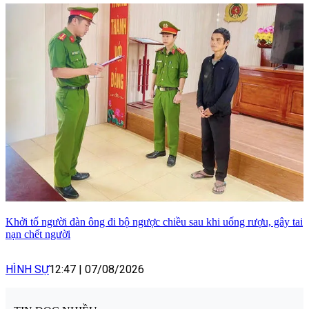
Khởi tố người đàn ông đi bộ ngược chiều sau khi uống rượu, gây tai
nạn chết người
HÌNH SỰ
12:47
|
07/08/2026