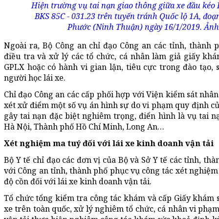
Hiện trường vụ tai nạn giao thông giữa xe đầu kéo 
BKS 85C - 031.23 trên tuyến tránh Quốc lộ 1A, đo
Phước (Ninh Thuận) ngày 16/1/2019. Ản
Ngoài ra, Bộ Công an chỉ đạo Công an các tỉnh, thành 
điều tra và xử lý các tổ chức, cá nhân làm giả giấy khá
GPLX hoặc có hành vi gian lận, tiêu cực trong đào tạo
người học lái xe.
Chỉ đạo Công an các cấp phối hợp với Viện kiểm sát nhân 
xét xử điểm một số vụ án hình sự do vi phạm quy định củ
gây tai nạn đặc biệt nghiêm trọng, điển hình là vụ tai 
Hà Nội, Thành phố Hồ Chí Minh, Long An…
Xét nghiệm ma tuý đối với lái xe kinh doanh vận tải
Bộ Y tế chỉ đạo các đơn vị của Bộ và Sở Y tế các tỉnh, t
với Công an tỉnh, thành phố phục vụ công tác xét nghiệm 
độ cồn đối với lái xe kinh doanh vận tải.
Tổ chức tổng kiểm tra công tác khám và cấp Giấy khám sứ
xe trên toàn quốc, xử lý nghiêm tổ chức, cá nhân vi phạ