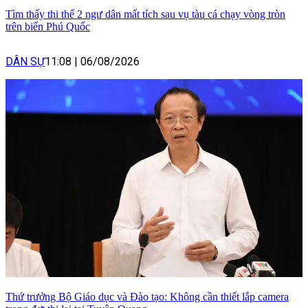
Tìm thấy thi thể 2 ngư dân mất tích sau vụ tàu cá chạy vòng tròn
trên biển Phú Quốc
DÂN SỰ
11:08
|
06/08/2026
Thứ trưởng Bộ Giáo dục và Đào tạo: Không cần thiết lắp camera