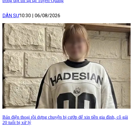
trong đợt thi lại tại Tuyên Quang
DÂN SỰ
10:30
|
06/08/2026
Bán điện thoại rồi dựng chuyện bị cướp để xin tiền gia đình, cô gái
20 tuổi bị xử lý