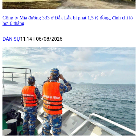
Công ty Mía đường 333 ở Đắk Lắk bị phạt 1,5 tỷ đồng, đình chỉ lò
hơi 6 tháng
DÂN SỰ
11:14
|
06/08/2026