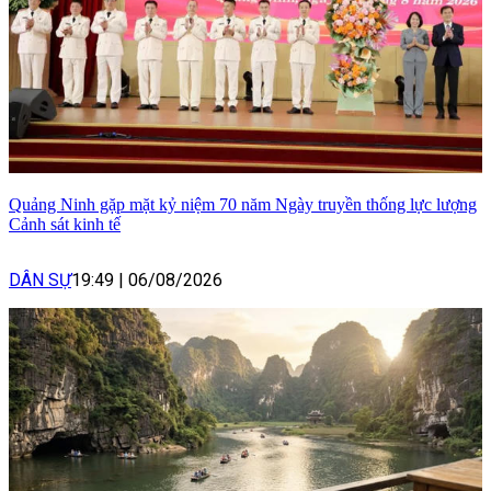
Quảng Ninh gặp mặt kỷ niệm 70 năm Ngày truyền thống lực lượng
Cảnh sát kinh tế
DÂN SỰ
19:49
|
06/08/2026