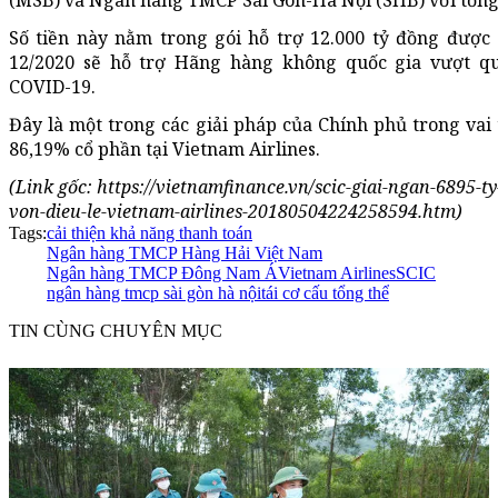
(MSB) và Ngân hàng TMCP Sài Gòn-Hà Nội (SHB) với tổng s
Số tiền này nằm trong gói hỗ trợ 12.000 tỷ đồng được
12/2020 sẽ hỗ trợ Hãng hàng không quốc gia vượt q
COVID-19.
Đây là một trong các giải pháp của Chính phủ trong va
86,19% cổ phần tại Vietnam Airlines.
(Link gốc: https://vietnamfinance.vn/scic-giai-ngan-6895-t
von-dieu-le-vietnam-airlines-20180504224258594.htm)
Tags:
cải thiện khả năng thanh toán
Ngân hàng TMCP Hàng Hải Việt Nam
Ngân hàng TMCP Đông Nam Á
Vietnam Airlines
SCIC
ngân hàng tmcp sài gòn hà nội
tái cơ cấu tổng thể
TIN CÙNG CHUYÊN MỤC