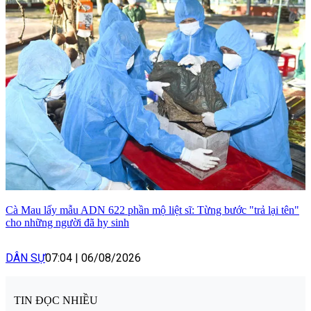
Cà Mau lấy mẫu ADN 622 phần mộ liệt sĩ: Từng bước "trả lại tên"
cho những người đã hy sinh
DÂN SỰ
07:04
|
06/08/2026
TIN ĐỌC NHIỀU