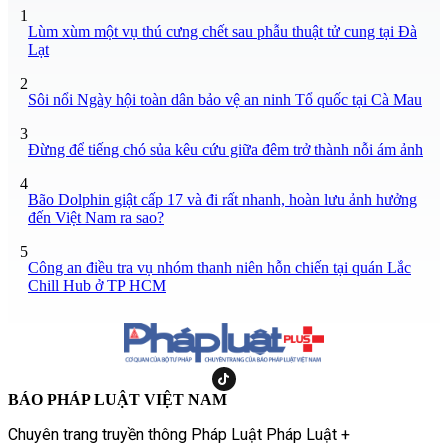
1
Lùm xùm một vụ thú cưng chết sau phẫu thuật tử cung tại Đà
Lạt
2
Sôi nổi Ngày hội toàn dân bảo vệ an ninh Tổ quốc tại Cà Mau
3
Đừng để tiếng chó sủa kêu cứu giữa đêm trở thành nỗi ám ảnh
4
Bão Dolphin giật cấp 17 và đi rất nhanh, hoàn lưu ảnh hưởng
đến Việt Nam ra sao?
5
Công an điều tra vụ nhóm thanh niên hỗn chiến tại quán Lắc
Chill Hub ở TP HCM
BÁO PHÁP LUẬT VIỆT NAM
Chuyên trang truyền thông Pháp Luật Pháp Luật +