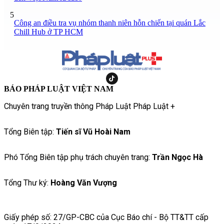
5
Công an điều tra vụ nhóm thanh niên hỗn chiến tại quán Lắc
Chill Hub ở TP HCM
BÁO PHÁP LUẬT VIỆT NAM
Chuyên trang truyền thông Pháp Luật Pháp Luật +
Tổng Biên tập:
Tiến sĩ Vũ Hoài Nam
Phó Tổng Biên tập phụ trách chuyên trang:
Trần Ngọc Hà
Tổng Thư ký:
Hoàng Văn Vượng
Giấy phép số: 27/GP-CBC của Cục Báo chí - Bộ TT&TT cấp