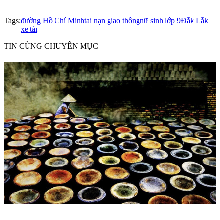
Tags:
đường Hồ Chí Minh
tai nạn giao thông
nữ sinh lớp 9
Đắk Lắk
xe tải
TIN CÙNG CHUYÊN MỤC