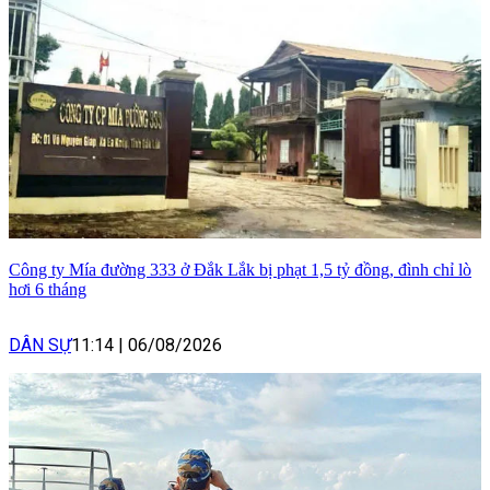
Công ty Mía đường 333 ở Đắk Lắk bị phạt 1,5 tỷ đồng, đình chỉ lò
hơi 6 tháng
DÂN SỰ
11:14
|
06/08/2026