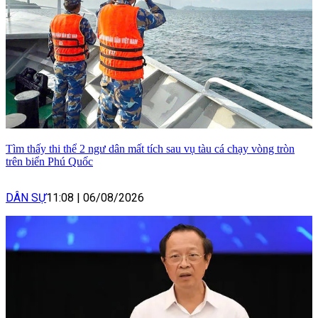
Tìm thấy thi thể 2 ngư dân mất tích sau vụ tàu cá chạy vòng tròn
trên biển Phú Quốc
DÂN SỰ
11:08
|
06/08/2026