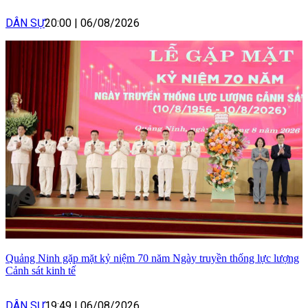
DÂN SỰ
20:00
|
06/08/2026
Quảng Ninh gặp mặt kỷ niệm 70 năm Ngày truyền thống lực lượng
Cảnh sát kinh tế
DÂN SỰ
19:49
|
06/08/2026