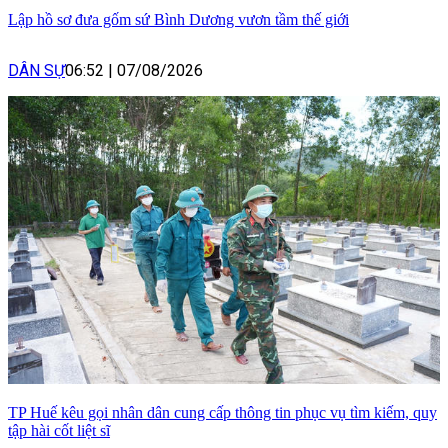
Lập hồ sơ đưa gốm sứ Bình Dương vươn tầm thế giới
DÂN SỰ
06:52
|
07/08/2026
TP Huế kêu gọi nhân dân cung cấp thông tin phục vụ tìm kiếm, quy
tập hài cốt liệt sĩ