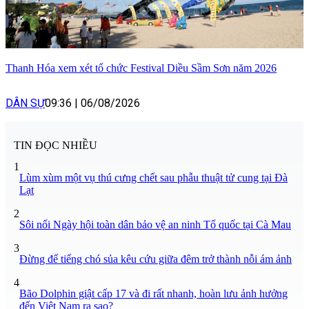
Thanh Hóa xem xét tổ chức Festival Diều Sầm Sơn năm 2026
DÂN SỰ
09:36
|
06/08/2026
TIN ĐỌC NHIỀU
1
Lùm xùm một vụ thú cưng chết sau phẫu thuật tử cung tại Đà
Lạt
2
Sôi nổi Ngày hội toàn dân bảo vệ an ninh Tổ quốc tại Cà Mau
3
Đừng để tiếng chó sủa kêu cứu giữa đêm trở thành nỗi ám ảnh
4
Bão Dolphin giật cấp 17 và đi rất nhanh, hoàn lưu ảnh hưởng
đến Việt Nam ra sao?