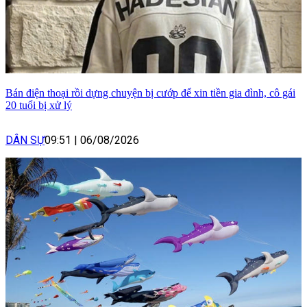
Bán điện thoại rồi dựng chuyện bị cướp để xin tiền gia đình, cô gái
20 tuổi bị xử lý
DÂN SỰ
09:51
|
06/08/2026