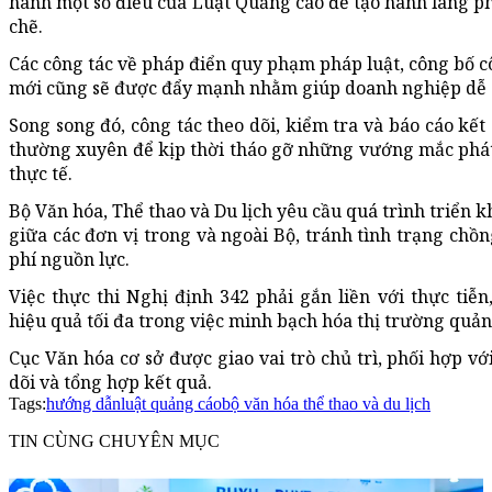
hành một số điều của Luật Quảng cáo để tạo hành lang p
chẽ.
Các công tác về pháp điển quy phạm pháp luật, công bố c
mới cũng sẽ được đẩy mạnh nhằm giúp doanh nghiệp dễ d
Song song đó, công tác theo dõi, kiểm tra và báo cáo kết
thường xuyên để kịp thời tháo gỡ những vướng mắc phát
thực tế.
Bộ Văn hóa, Thể thao và Du lịch yêu cầu quá trình triển k
giữa các đơn vị trong và ngoài Bộ, tránh tình trạng chồ
phí nguồn lực.
Việc thực thi Nghị định 342 phải gắn liền với thực tiễ
hiệu quả tối đa trong việc minh bạch hóa thị trường quản
Cục Văn hóa cơ sở được giao vai trò chủ trì, phối hợp vớ
dõi và tổng hợp kết quả.
Tags:
hướng dẫn
luật quảng cáo
bộ văn hóa thể thao và du lịch
TIN CÙNG CHUYÊN MỤC