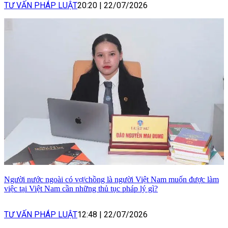
TƯ VẤN PHÁP LUẬT
20:20
|
22/07/2026
Người nước ngoài có vợ/chồng là người Việt Nam muốn được làm
việc tại Việt Nam cần những thủ tục pháp lý gì?
TƯ VẤN PHÁP LUẬT
12:48
|
22/07/2026