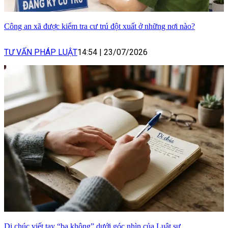
Công an xã được kiểm tra cư trú đột xuất ở những nơi nào?
TƯ VẤN PHÁP LUẬT
14:54
|
23/07/2026
Di chúc viết tay “ba không” dưới góc nhìn của Luật sư