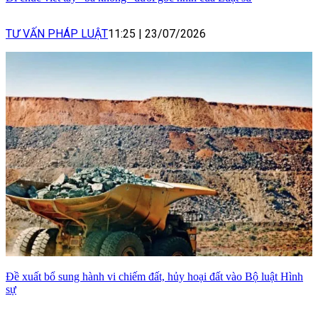
TƯ VẤN PHÁP LUẬT
11:25
|
23/07/2026
Đề xuất bổ sung hành vi chiếm đất, hủy hoại đất vào Bộ luật Hình
sự