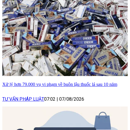
Xử lý hơn 79.000 vụ vi phạm về buôn lậu thuốc lá sau 10 năm
TƯ VẤN PHÁP LUẬT
07:02
|
07/08/2026