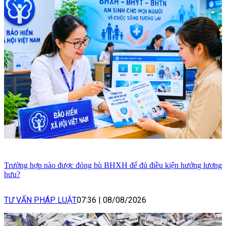
Trường hợp nào được đóng bù BHXH để đủ điều kiện hưởng lương
hưu?
TƯ VẤN PHÁP LUẬT
07:36
|
08/08/2026