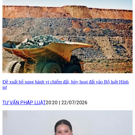
Đề xuất bổ sung hành vi chiếm đất, hủy hoại đất vào Bộ luật Hình
sự
TƯ VẤN PHÁP LUẬT
20:20
|
22/07/2026