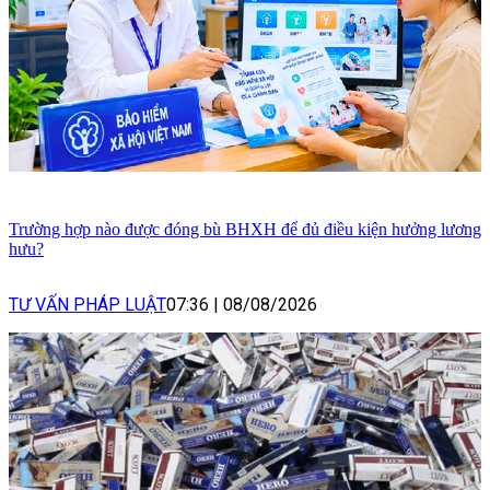
Trường hợp nào được đóng bù BHXH để đủ điều kiện hưởng lương
hưu?
TƯ VẤN PHÁP LUẬT
07:36
|
08/08/2026