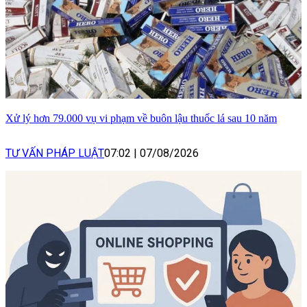
Xử lý hơn 79.000 vụ vi phạm về buôn lậu thuốc lá sau 10 năm
TƯ VẤN PHÁP LUẬT
07:02
|
07/08/2026