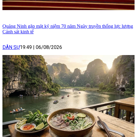
Quảng Ninh gặp mặt kỷ niệm 70 năm Ngày truyền thống lực lượng
Cảnh sát kinh tế
DÂN SỰ
19:49
|
06/08/2026