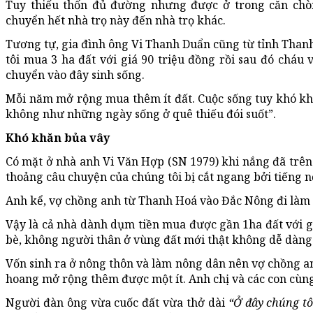
Tuy thiếu thốn đủ đường nhưng được ở trong căn chò
chuyển hết nhà trọ này đến nhà trọ khác.
Tương tự, gia đình ông Vi Thanh Duẩn cũng từ tỉnh Than
tôi mua 3 ha đất với giá 90 triệu đồng rồi sau đó cháu 
chuyển vào đây sinh sống.
Mỗi năm mở rộng mua thêm ít đất. Cuộc sống tuy khó khă
không như những ngày sống ở quê thiếu đói suốt”.
K
hó khăn bủa vây
Có mặt ở nhà anh Vi Văn Hợp (SN 1979) khi nắng đã trên
thoảng câu chuyện của chúng tôi bị cắt ngang bởi tiếng n
Anh kể, vợ chồng anh từ Thanh Hoá vào Đắc Nông đi làm t
Vậy là cả nhà dành dụm tiền mua được gần 1ha đất với gi
bè, không người thân ở vùng đất mới thật không dễ dàng 
Vốn sinh ra ở nông thôn và làm nông dân nên vợ chồng an
hoang mở rộng thêm được một ít. Anh chị và các con cùng
Người đàn ông vừa cuốc đất vừa thở dài
“Ở đây chúng tô