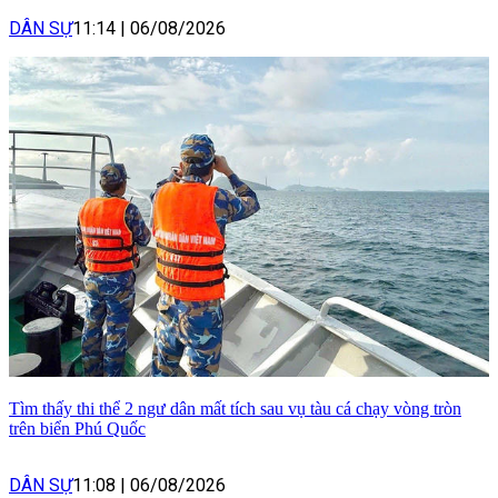
DÂN SỰ
11:14
|
06/08/2026
Tìm thấy thi thể 2 ngư dân mất tích sau vụ tàu cá chạy vòng tròn
trên biển Phú Quốc
DÂN SỰ
11:08
|
06/08/2026