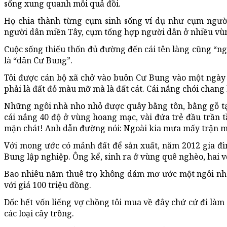
sống xung quanh mỗi quả đồi.
Họ chia thành từng cụm sinh sống ví dụ như cụm người
người dân miền Tây, cụm tổng hợp người dân ở nhiều vù
Cuộc sống thiếu thốn đủ đường đến cái tên làng cũng “ng
là “dân Cư Bung”.
Tôi được cán bộ xã chở vào buôn Cư Bung vào một ngày
phải là đất đỏ màu mỡ mà là đất cát. Cái nắng chói chang 
Những ngôi nhà nho nhỏ được quây bằng tôn, bằng gỗ tạ
cái nắng 40 độ ở vùng hoang mạc, vài đứa trẻ đầu trần 
mặn chát! Anh dẫn đường nói: Ngoài kia mưa mấy trận 
Với mong ước có mảnh đất để sản xuất, năm 2012 gia đì
Bung lập nghiệp. Ông kể, sinh ra ở vùng quê nghèo, hai 
Bao nhiêu năm thuê trọ không dám mơ ước một ngôi nhà
với giá 100 triệu đồng.
Dốc hết vốn liếng vợ chồng tôi mua về đây chứ cứ đi làm 
các loại cây trồng.