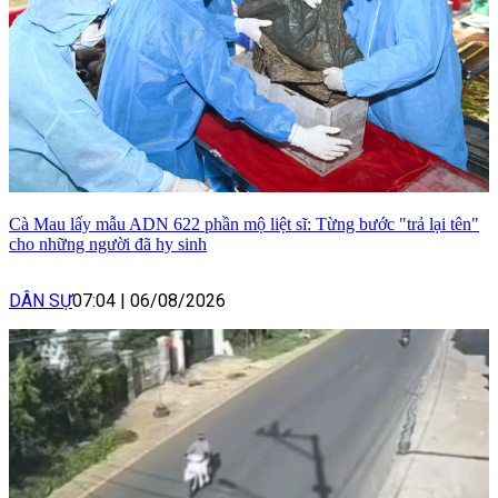
Cà Mau lấy mẫu ADN 622 phần mộ liệt sĩ: Từng bước "trả lại tên"
cho những người đã hy sinh
DÂN SỰ
07:04
|
06/08/2026