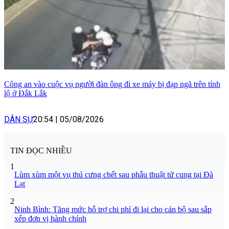
Công an vào cuộc vụ người đàn ông đi xe máy bị đạp ngã trên tỉnh
lộ ở Đắk Lắk
DÂN SỰ
20:54
|
05/08/2026
TIN ĐỌC NHIỀU
1
Lùm xùm một vụ thú cưng chết sau phẫu thuật tử cung tại Đà
Lạt
2
Ninh Bình: Tăng mức hỗ trợ chi phí đi lại cho cán bộ sau sắp
xếp đơn vị hành chính