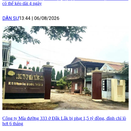
có thể kéo dài 4 ngày
DÂN SỰ
13:44
|
06/08/2026
Công ty Mía đường 333 ở Đắk Lắk bị phạt 1,5 tỷ đồng, đình chỉ lò
hơi 6 tháng