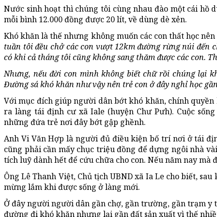
Nước sinh hoạt thì chúng tôi cùng nhau đào một cái hồ 
mỗi bình 12.000 đồng được 20 lít, về dùng dè xẻn.
Khó khăn là thế nhưng không muốn các con thất học nên 
tuần tôi đều chở các con vượt 12km đường rừng núi đến c
có khi cả tháng tôi cũng không sang thăm được các con. Th
Nhưng, nếu đời con mình không biết chữ rồi chúng lại k
Đường sá khó khăn như vậy nên trẻ con ở đây nghỉ học gần
Với mục đích giúp người dân bớt khó khăn, chính quyền h
ra làng tái định cư xã Iale (huyện Chư Pưh). Cuộc số
những đứa trẻ nơi đây bớt gập ghềnh.
Anh Vi Văn Hợp là người đủ điều kiện bố trí nơi ở tái 
cũng phải cần mấy chục triệu đồng để dựng ngôi nhà và
tích luỹ dành hết để cứu chữa cho con. Nếu năm nay mà
Ông Lê Thanh Việt, Chủ tịch UBND xã Ia Le cho biết, sau k
mừng lắm khi được sống ở làng mới.
Ở đây người người dân gần chợ, gần trường, gần trạm y tế
đường đi khó khăn nhưng lại gần đất sản xuất vì thế nhi