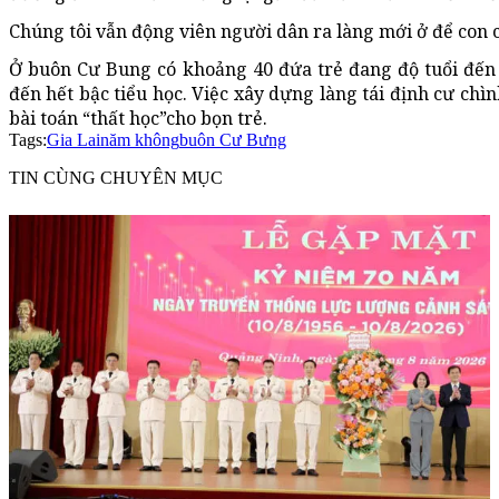
Chúng tôi vẫn động viên người dân ra làng mới ở để con c
Ở buôn Cư Bung có khoảng 40 đứa trẻ đang độ tuổi đến 
đến hết bậc tiểu học. Việc xây dựng làng tái định cư ch
bài toán “thất học”cho bọn trẻ.
Tags:
Gia Lai
năm không
buôn Cư Bưng
TIN CÙNG CHUYÊN MỤC