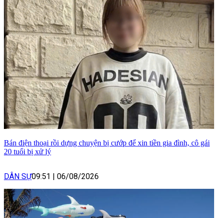
Bán điện thoại rồi dựng chuyện bị cướp để xin tiền gia đình, cô gái
20 tuổi bị xử lý
DÂN SỰ
09:51
|
06/08/2026