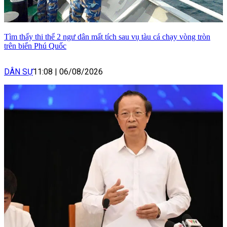
Tìm thấy thi thể 2 ngư dân mất tích sau vụ tàu cá chạy vòng tròn
trên biển Phú Quốc
DÂN SỰ
11:08
|
06/08/2026