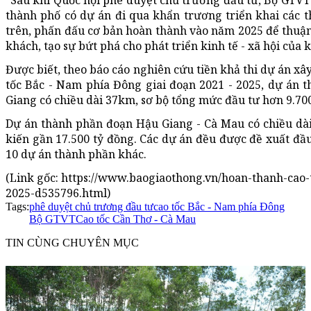
thành phố có dự án đi qua khẩn trương triển khai các t
trên, phấn đấu cơ bản hoàn thành vào năm 2025 để thuận
khách, tạo sự bứt phá cho phát triển kinh tế - xã hội của 
Được biết, theo báo cáo nghiên cứu tiền khả thi dự án x
tốc Bắc - Nam phía Đông giai đoạn 2021 - 2025, dự án 
Giang có chiều dài 37km, sơ bộ tổng mức đầu tư hơn 9.700
Dự án thành phần đoạn Hậu Giang - Cà Mau có chiều dà
kiến gần 17.500 tỷ đồng. Các dự án đều được đề xuất đầ
10 dự án thành phần khác.
(Link gốc: https://www.baogiaothong.vn/hoan-thanh-cao
2025-d535796.html)
Tags:
phê duyệt chủ trương đầu tư
cao tốc Bắc - Nam phía Đông
Bộ GTVT
Cao tốc Cần Thơ - Cà Mau
TIN CÙNG CHUYÊN MỤC