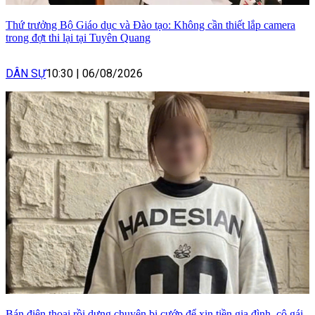
Thứ trưởng Bộ Giáo dục và Đào tạo: Không cần thiết lắp camera
trong đợt thi lại tại Tuyên Quang
DÂN SỰ
10:30
|
06/08/2026
Bán điện thoại rồi dựng chuyện bị cướp để xin tiền gia đình, cô gái