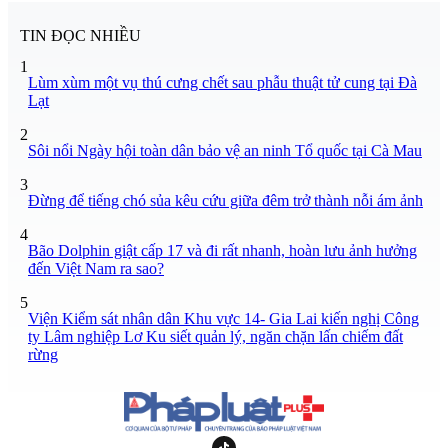
TIN ĐỌC NHIỀU
1
Lùm xùm một vụ thú cưng chết sau phẫu thuật tử cung tại Đà
Lạt
2
Sôi nổi Ngày hội toàn dân bảo vệ an ninh Tổ quốc tại Cà Mau
3
Đừng để tiếng chó sủa kêu cứu giữa đêm trở thành nỗi ám ảnh
4
Bão Dolphin giật cấp 17 và đi rất nhanh, hoàn lưu ảnh hưởng
đến Việt Nam ra sao?
5
Viện Kiểm sát nhân dân Khu vực 14- Gia Lai kiến nghị Công
ty Lâm nghiệp Lơ Ku siết quản lý, ngăn chặn lấn chiếm đất
rừng