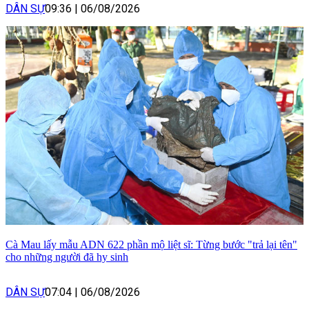
DÂN SỰ
09:36
|
06/08/2026
Cà Mau lấy mẫu ADN 622 phần mộ liệt sĩ: Từng bước "trả lại tên"
cho những người đã hy sinh
DÂN SỰ
07:04
|
06/08/2026