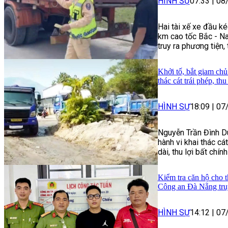
HÌNH SỰ
07:33
|
08
Hai tài xế xe đầu ké
km cao tốc Bắc - Na
truy ra phương tiện,
Khởi tố, bắt giam chủ
thác cát trái phép, th
HÌNH SỰ
18:09
|
07
Nguyễn Trần Đình Du
hành vi khai thác cát
dài, thu lợi bất chín
Kiểm tra căn hộ cho t
Công an Đà Nẵng tru
HÌNH SỰ
14:12
|
07