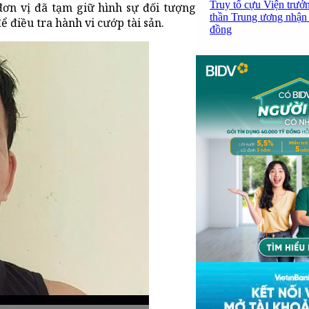
Truy tố cựu Viện trưở
đơn vị đã tạm giữ hình sự đối tượng
thần Trung ương nhận 
ể điều tra hành vi cướp tài sản.
đồng