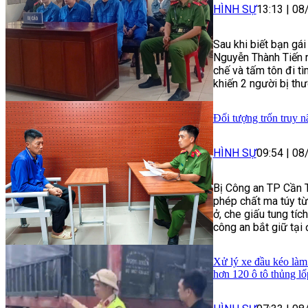
HÌNH SỰ
13:13
|
08
Sau khi biết bạn gá
Nguyễn Thành Tiến r
chế và tấm tôn đi t
khiến 2 người bị thư
Đối tượng trốn truy n
HÌNH SỰ
09:54
|
08
Bị Công an TP Cần Th
phép chất ma túy t
ở, che giấu tung tích
công an bắt giữ tại
Xử lý xe đầu kéo làm 
hơn 120 ô tô thủng lố