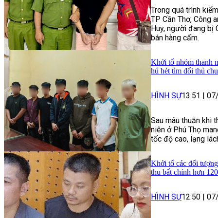
Trong quá trình kiểm
TP Cần Thơ, Công a
Huy, người đang bị 
bán hàng cấm.
Khởi tố nhóm thanh n
hú hét tìm đối thủ ch
HÌNH SỰ
13:51
|
07
Sau mâu thuẫn khi t
niên ở Phú Thọ mang
tốc độ cao, lạng lác
Khởi tố các đối tượng
thu bất chính hơn 120
HÌNH SỰ
12:50
|
07