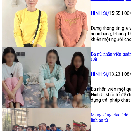
HÌNH SỰ
15:55
|
08
Dựng thông tin giả 
ngân hàng, Phùng Th
khiến một người cho
Ba nữ nhân viên quán
Cái
HÌNH SỰ
13:23
|
08
Ba nhân viên một qu
Ninh bị khởi tố để đ
dụng trái phép chất 
Mang súng, dao "đòi 
lĩnh án tù