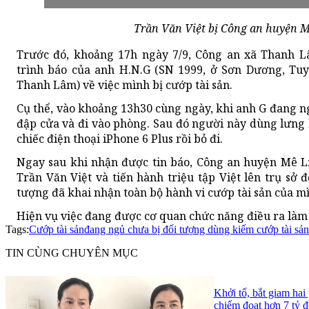
Trần Văn Việt bị Công an huyện M
Trước đó, khoảng 17h ngày 7/9, Công an xã Thanh 
trình báo của anh H.N.G (SN 1999, ở Sơn Dương, Tuy
Thanh Lâm) về việc mình bị cướp tài sản.
Cụ thể, vào khoảng 13h30 cùng ngày, khi anh G đang ng
đập cửa và đi vào phòng. Sau đó người này dùng lưng 
chiếc điện thoại iPhone 6 Plus rồi bỏ đi.
Ngay sau khi nhận được tin báo, Công an huyện Mê Lin
Trần Văn Việt và tiến hành triệu tập Việt lên trụ sở 
tượng đã khai nhận toàn bộ hành vi cướp tài sản của m
Hiện vụ việc đang được cơ quan chức năng điều ra làm 
Tags:
Cướp tài sản
đang ngủ chưa bị đối tượng dùng kiếm cướp tài sản
TIN CÙNG CHUYÊN MỤC
Khởi tố, bắt giam hai
chiếm đoạt hơn 7 tỷ 