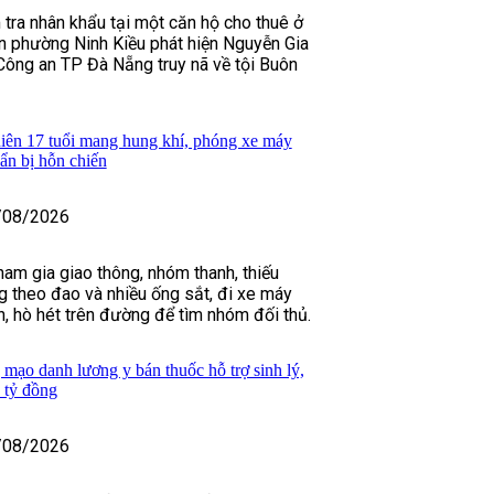
 tra nhân khẩu tại một căn hộ cho thuê ở
n phường Ninh Kiều phát hiện Nguyễn Gia
Công an TP Đà Nẵng truy nã về tội Buôn
iên 17 tuổi mang hung khí, phóng xe máy
uẩn bị hỗn chiến
/08/2026
ham gia giao thông, nhóm thanh, thiếu
 theo đao và nhiều ống sắt, đi xe máy
h, hò hét trên đường để tìm nhóm đối thủ.
 mạo danh lương y bán thuốc hỗ trợ sinh lý,
 tỷ đồng
/08/2026