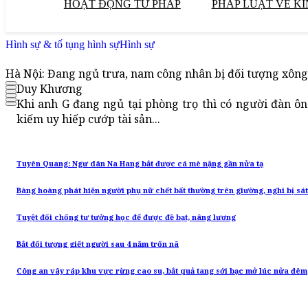
HOẠT ĐỘNG TƯ PHÁP
PHÁP LUẬT VỀ KI
Hình sự & tố tụng hình sự
Hình sự
Hà Nội: Đang ngủ trưa, nam công nhân bị đối tượng xông
Duy Khương
Khi anh G đang ngủ tại phòng trọ thì có người đàn ôn
kiếm uy hiếp cướp tài sản...
Tuyên Quang: Ngư dân Na Hang bắt được cá mè nặng gần nửa tạ
Bàng hoàng phát hiện người phụ nữ chết bất thường trên giường, nghi bị sát
Tuyệt đối chống tư tưởng học để được đề bạt, nâng lương
Bắt đối tượng giết người sau 4 năm trốn nã
Công an vây ráp khu vực rừng cao su, bắt quả tang sới bạc mở lúc nửa đêm