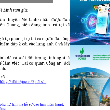
ê Linh tạm giữ.
Lâm (huyện Mê Linh) nhận được đơn
ên Quang, hiện đang tạm trú tại xã
ủ tại phòng trọ thì có người đàn ông
kiếm đập 2 cái vào lưng anh G và lấy
h đã rà soát đối tượng tình nghi là
để làm việc. Tại cơ quan Công an, đối
ình.
rõ.
bắt giữ đối tượng cướp tài sản
 phụ nữ làm giả hồ sơ đáo hạn ngân hàng,
đồng