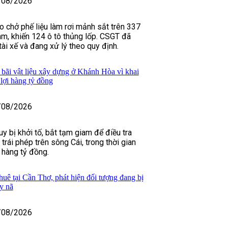
/08/2026
o chở phế liệu làm rơi mảnh sắt trên 337
m, khiến 124 ô tô thủng lốp. CSGT đã
 tài xế và đang xử lý theo quy định.
 bãi vật liệu xây dựng ở Khánh Hòa vì khai
u lợi hàng tỷ đồng
/08/2026
y bị khởi tố, bắt tạm giam để điều tra
 trái phép trên sông Cái, trong thời gian
h hàng tỷ đồng.
huê tại Cần Thơ, phát hiện đối tượng đang bị
y nã
/08/2026