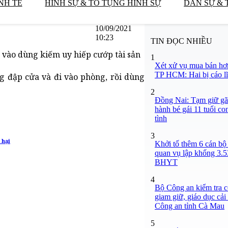
NH TẾ
HÌNH SỰ & TỐ TỤNG HÌNH SỰ
DÂN SỰ & 
10/09/2021
10:23
TIN ĐỌC NHIỀU
 vào dùng kiếm uy hiếp cướp tài sản
1
Xét xử vụ mua bán hơ
TP HCM: Hai bị cáo lĩ
g đập cửa và đi vào phòng, rồi dùng
2
Đồng Nai: Tạm giữ gã
hành bé gái 11 tuổi co
tình
3
 hại
Khởi tố thêm 6 cán bộ 
quan vụ lập khống 3.5
BHYT
4
Bộ Công an kiểm tra c
giam giữ, giáo dục cải
Công an tỉnh Cà Mau
5