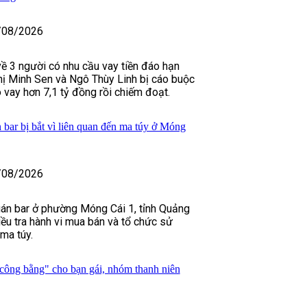
/08/2026
về 3 người có nhu cầu vay tiền đáo hạn
ị Minh Sen và Ngô Thùy Linh bị cáo buộc
 vay hơn 7,1 tỷ đồng rồi chiếm đoạt.
 bar bị bắt vì liên quan đến ma túy ở Móng
/08/2026
án bar ở phường Móng Cái 1, tỉnh Quảng
iều tra hành vi mua bán và tổ chức sử
ma túy.
công bằng" cho bạn gái, nhóm thanh niên