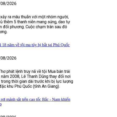
/08/2026
i xảy ra mâu thuẫn với một nhóm người,
ủ thêm 5 thanh niên mang súng, dao tự
ìm đối phương. Cuộc chạm trán sau đó
ơng.
ã 18 năm về tội ma túy bị bắt tại Phú Quốc
/08/2026
ơ phát lệnh truy nã về tội Mua bán trái
ừ năm 2008, Lê Thanh Dũng thay đổi nơi
 trong thời gian dài trước khi bị lực lượng
 đặc khu Phú Quốc (tỉnh An Giang).
rơi mảnh sắt trên cao tốc Bắc - Nam khiến
p