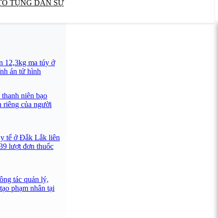
TỐ TỤNG DÂN SỰ
n 12,3kg ma túy ở
nh án tử hình
 thanh niên bạo
n riêng của người
y tế ở Đắk Lắk liên
39 lượt đơn thuốc
ông tác quản lý,
 tạo phạm nhân tại