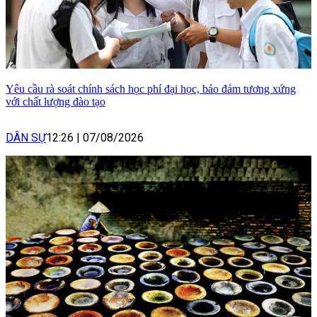
Yêu cầu rà soát chính sách học phí đại học, bảo đảm tương xứng
với chất lượng đào tạo
DÂN SỰ
12:26
|
07/08/2026