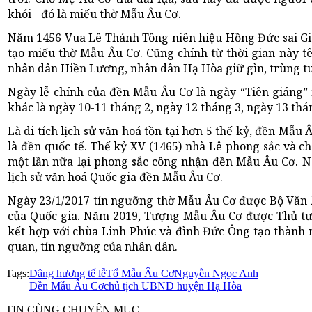
khói - đó là miếu thờ Mẫu Âu Cơ.
Năm 1456 Vua Lê Thánh Tông niên hiệu Hồng Đức sai Gi
tạo miếu thờ Mẫu Âu Cơ. Cũng chính từ thời gian này 
nhân dân Hiền Lương, nhân dân Hạ Hòa giữ gìn, trùng t
Ngày lễ chính của đền Mẫu Âu Cơ là ngày “Tiên giáng”
khác là ngày 10-11 tháng 2, ngày 12 tháng 3, ngày 13 thán
Là di tích lịch sử văn hoá tồn tại hơn 5 thế kỷ, đền Mẫ
là đền quốc tế. Thế kỷ XV (1465) nhà Lê phong sắc và 
một lần nữa lại phong sắc công nhận đền Mẫu Âu Cơ. N
lịch sử văn hoá Quốc gia đền Mẫu Âu Cơ.
Ngày 23/1/2017 tín ngưỡng thờ Mẫu Âu Cơ được Bộ Văn hó
của Quốc gia. Năm 2019, Tượng Mẫu Âu Cơ được Thủ tư
kết hợp với chùa Linh Phúc và đình Đức Ông tạo thành m
quan, tín ngưỡng của nhân dân.
Tags:
Dâng hương tế lễ
Tổ Mẫu Âu Cơ
Nguyễn Ngọc Anh
Đền Mẫu Âu Cơ
chủ tịch UBND huyện Hạ Hòa
TIN CÙNG CHUYÊN MỤC