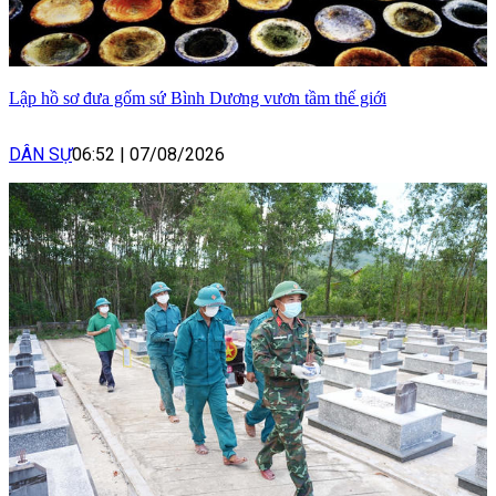
Lập hồ sơ đưa gốm sứ Bình Dương vươn tầm thế giới
DÂN SỰ
06:52
|
07/08/2026