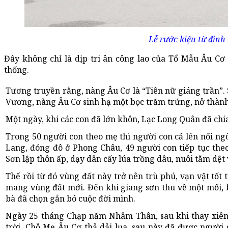
Lễ rước kiệu từ đìn
Đây không chỉ là dịp tri ân công lao của Tổ Mẫu Âu Cơ
thống.
Tương truyền rằng, nàng Âu Cơ là “Tiên nữ giáng trần”.
Vương, nàng Âu Cơ sinh hạ một bọc trăm trứng, nở thàn
Một ngày, khi các con đã lớn khôn, Lạc Long Quân đã chi
Trong 50 người con theo mẹ thì người con cả lên nối ng
Lang, đóng đô ở Phong Châu, 49 người con tiếp tục th
Sơn lập thôn ấp, dạy dân cấy lúa trồng dâu, nuôi tằm dệt 
Thế rồi từ đó vùng đất này trở nên trù phú, vạn vật tốt 
mang vùng đất mới. Đến khi giang sơn thu về một mối, 
bà đã chọn gắn bó cuộc đời mình.
Ngày 25 tháng Chạp năm Nhâm Thân, sau khi thay xiêm 
trời. Chỗ Mẹ Âu Cơ thả dải lụa, sau này đã được ngườ