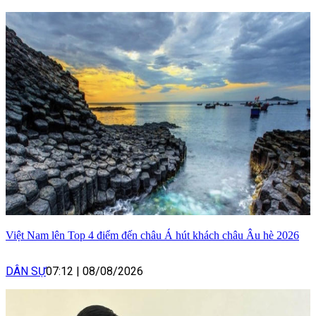
Việt Nam lên Top 4 điểm đến châu Á hút khách châu Âu hè 2026
DÂN SỰ
07:12
|
08/08/2026