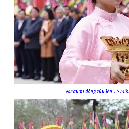
Nữ quan dâng tửu lên Tổ Mẫu