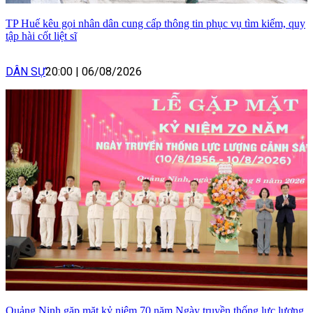
TP Huế kêu gọi nhân dân cung cấp thông tin phục vụ tìm kiếm, quy
tập hài cốt liệt sĩ
DÂN SỰ
20:00
|
06/08/2026
Quảng Ninh gặp mặt kỷ niệm 70 năm Ngày truyền thống lực lượng