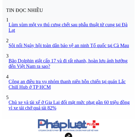
TIN ĐỌC NHIỀU
1
Lùm xùm một vụ thú cưng chết sau phẫu thuật tử cung tại Đà
Lạt
2
Sôi nổi Ngày hội toàn dân bảo vệ an ninh Tổ quốc tại Cà Mau
3
Bão Dolphin giật cấp 17 và đi rất nhanh, hoàn lưu ảnh hưởng
đến Việt Nam ra sao?
4
Công an điều tra vụ nhóm thanh niên hỗn chiến tại quán Lắc
Chill Hub ở TP HCM
5
Chủ xe và tài xế ở Gia Lai đối mặt mức phạt gần 60 triệu đồng
vì xe tải chở quá tải 82%