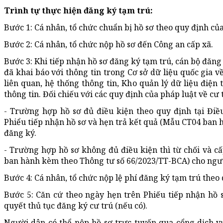
Trình tự thực hiện đăng ký tạm trú:
Bước 1: Cá nhân, tổ chức chuẩn bị hồ
sơ
theo quy định của
Bước 2: Cá nhân, tổ chức nộp hồ
sơ
đến Công an cấp xã.
Bước 3: Khi tiếp nhận hồ
sơ
đăng ký tạm trú, cán bộ đăng
đã khai báo với thông tin trong Cơ sở dữ liệu quốc gia về
liên quan, hệ thống thông tin, Kho quản lý dữ liệu điện 
thông tin. Đối chiếu với các quy định của pháp luật về cư 
- Trường hợp hồ
sơ
đủ điều kiện theo quy định tại Điề
Phiểu
tiếp nhận hồ
sơ
và hẹn trả kết quả (Mẫu CT04 ban 
đăng ký.
- Trường hợp hồ
sơ
không đủ điều kiện thì từ chối và cấ
ban hành kèm theo Thông tư số 66/2023/TT-BCA) cho ngư
Bước 4: Cá nhân, tổ chức nộp lệ phí đăng ký tạm trú theo 
Bước 5: Căn cứ theo ngày hẹn trên Phiếu tiếp nhận hồ
quyết thủ tục đăng ký cư trú (nếu có).
Người dân có thể nộp hồ
sơ
trực tuyến qua cổng dịch v