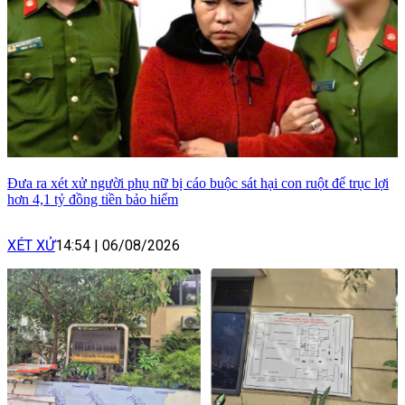
Đưa ra xét xử người phụ nữ bị cáo buộc sát hại con ruột để trục lợi
hơn 4,1 tỷ đồng tiền bảo hiểm
XÉT XỬ
14:54
|
06/08/2026