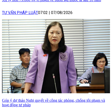
TƯ VẤN PHÁP LUẬT
07:02
|
07/08/2026
Góp ý dự thảo Nghị quyết về công tác phòng, chống tội phạm và
hoạt động tư pháp