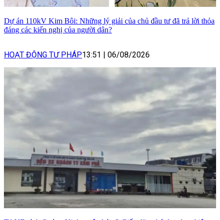
Dự án 110kV Kim Bôi: Những lý giải của chủ đầu tư đã trả lời thỏa
đáng các kiến nghị của người dân?
HOẠT ĐỘNG TƯ PHÁP
13:51
|
06/08/2026