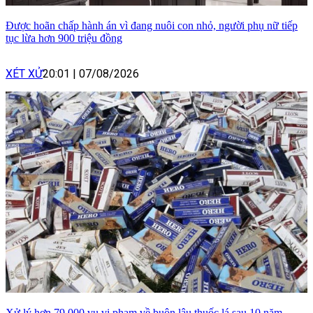
Được hoãn chấp hành án vì đang nuôi con nhỏ, người phụ nữ tiếp
tục lừa hơn 900 triệu đồng
XÉT XỬ
20:01
|
07/08/2026
Xử lý hơn 79.000 vụ vi phạm về buôn lậu thuốc lá sau 10 năm