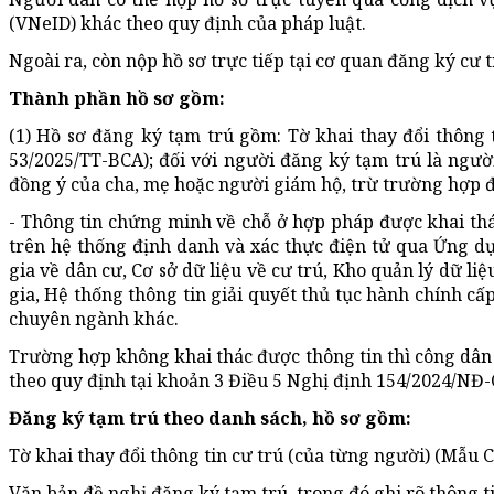
(VNeID) khác theo quy định của pháp luật.
Ngoài ra, còn nộp hồ
sơ
trực tiếp tại cơ quan đăng ký cư t
Thành phần hồ
sơ
gồm:
(1) Hồ
sơ
đăng ký tạm trú gồm: Tờ khai thay đổi thông 
53/2025/TT-BCA); đối với người đăng ký tạm trú là người
đồng ý của cha, mẹ hoặc người giám hộ, trừ trường hợp đ
- Thông tin chứng minh về chỗ ở hợp pháp được khai thá
trên hệ thống định danh và xác thực điện tử qua Ứng d
gia về dân cư, Cơ sở dữ liệu về cư trú, Kho quản lý dữ li
gia, Hệ thống thông tin giải quyết thủ tục hành chính cấp 
chuyên ngành khác.
Trường hợp không khai thác được thông tin thì công dân 
theo quy định tại khoản 3 Điều 5 N
ghị
định 154/2024/NĐ-C
Đăng ký tạm trú theo danh sách, hồ
sơ
gồm:
Tờ khai thay đổi thông tin cư trú (của từng người) (Mẫu
Văn bản đề nghị đăng ký tạm trú, trong đó ghi rõ thông 