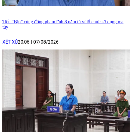
Tiến “Bịp” cùng đồng phạm lĩnh 8 năm tù vì tổ chức sử dụng ma
túy
XÉT XỬ
20:06
|
07/08/2026