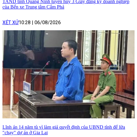
TAND tỉnh Quảng Ninh tuyên hủy 3 Giấy đăng ký doanh nghiệp
của Bến xe Trung tâm Cẩm Phả
XÉT XỬ
10:28
|
06/08/2026
Lĩnh án 14 năm tù vì làm giả quyết định của UBND tỉnh để lừa
"chạy" dự án ở Gia Lai