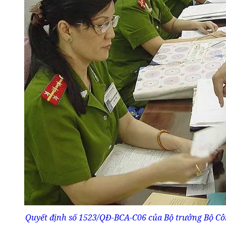
Quyết định số 1523/QĐ-BCA-C06 của Bộ trưởng Bộ Côn