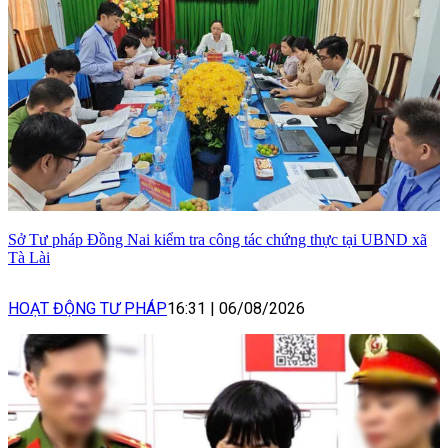
Sở Tư pháp Đồng Nai kiểm tra công tác chứng thực tại UBND xã
Tà Lài
HOẠT ĐỘNG TƯ PHÁP
16:31
|
06/08/2026