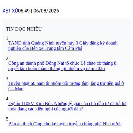
XÉT XỬ
06:49
|
06/08/2026
TIN ĐỌC NHIỀU
1
TAND tỉnh Quảng Ninh tuyên hủy 3 Giấy đăng ký doanh
nghiệp của Bến xe Trung tâm Cẩm Phả
2
Công an thành phố Đồng Nai tổ chức Lễ chào cờ tháng 8,
quyết tâm hoàn thành thắng lợi nhiệm vụ năm 2026
3
Tuyên phạt 60 năm tù nhóm đối tượng làm, tàng trữ tiền giả ở
Cà Mau
4
Dự án 110kV Kim Bôi: Những lý giải của chủ đầu tư đã trả lời
thỏa đáng các kiến nghị của người dân?
5
Bản án thích đáng cho kẻ tuyên truyền chống phá Nhà nước