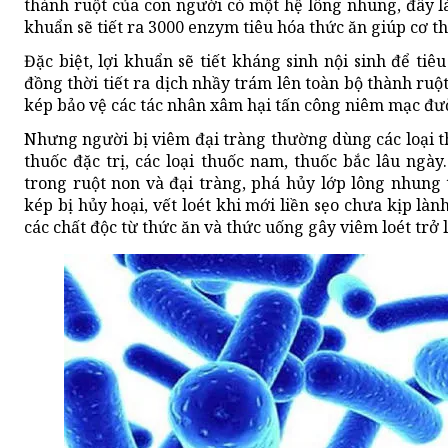
thành ruột của con người có một hệ lông nhung, đây là 
khuẩn sẽ tiết ra 3000 enzym tiêu hóa thức ăn giúp cơ t
Đặc biệt, lợi khuẩn sẽ tiết kháng sinh nội sinh để tiêu
đồng thời tiết ra dịch nhầy trám lên toàn bộ thành ruộ
kép bảo vệ các tác nhân xâm hại tấn công niêm mạc đư
Nhưng người bị viêm đại tràng thường dùng các loại thu
thuốc đặc trị, các loại thuốc nam, thuốc bắc lâu ngà
trong ruột non và đại tràng, phá hủy lớp lông nhung 
kép bị hủy hoại, vết loét khi mới liền sẹo chưa kịp là
các chất độc từ thức ăn và thức uống gây viêm loét trở l