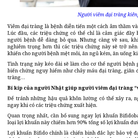
Người viêm đại tràng kiên
Viêm đại tràng là bệnh diễn tiến một cách âm thầm v
Lúc đầu, các triệu chứng có thể chỉ là cảm giác đầy
người bệnh dễ dàng bỏ qua. Nhưng càng về sau, kh
nghiêm trọng hơn thì các triệu chứng này sẽ trở nên
khiến cho người bệnh mệt mỏi, ăn ngủ kém, ăn uống ki
Tình trạng này kéo dài sẽ làm cho cơ thể người bệnh 
biến chứng nguy hiểm như chảy máu đại tràng, giãn đạ
tràng…
Bí kíp của người Nhật giúp người viêm đại tràng “
Để tránh những hậu quả khôn lường có thể xảy ra, ng
ngay khi có các triệu chứng xuất hiện.
Quan trọng nhất, cần bổ sung ngay lợi khuẩn Bifidoba
loại lợi khuẩn này chiếm hơn 90% tổng số lợi khuẩn đườ
Lợi khuẩn Bifido chính là chiến binh đắc lực bảo vệ đạ