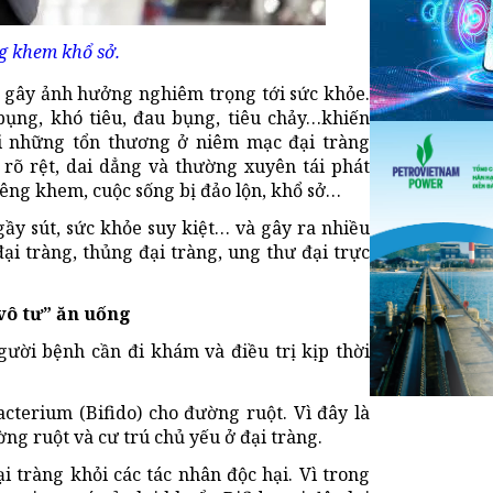
g khem khổ sở.
à gây ảnh hưởng nghiêm trọng tới sức khỏe.
 bụng, khó tiêu, đau bụng, tiêu chảy…khiến
i những tổn thương ở niêm mạc đại tràng
 rõ rệt, dai dẳng và thường xuyên tái phát
êng khem, cuộc sống bị đảo lộn, khổ sở…
gầy sút, sức khỏe suy kiệt… và gây ra nhiều
i tràng, thủng đại tràng, ung thư đại trực
vô tư” ăn uống
ười bệnh cần đi khám và điều trị kịp thời
cterium (Bifido) cho đường ruột. Vì đây là
ng ruột và cư trú chủ yếu ở đại tràng.
i tràng khỏi các tác nhân độc hại. Vì trong