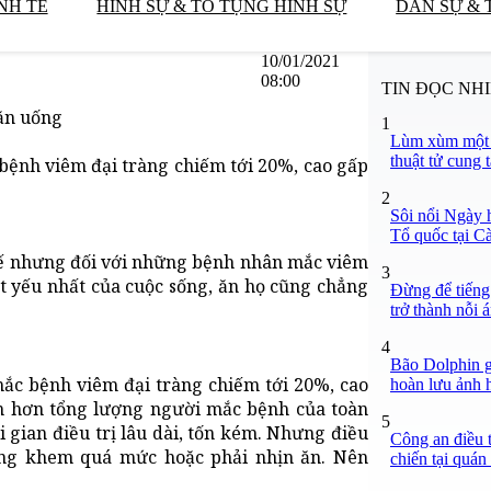
NH TẾ
HÌNH SỰ & TỐ TỤNG HÌNH SỰ
DÂN SỰ & 
10/01/2021
08:00
TIN ĐỌC NH
 ăn uống
1
Lùm xùm một v
thuật tử cung 
bệnh viêm đại tràng chiếm tới 20%, cao gấp
2
Sôi nổi Ngày 
Tổ quốc tại C
Thế nhưng đối với những bệnh nhân mắc viêm
3
ết yếu nhất của cuộc sống, ăn họ cũng chẳng
Đừng để tiếng
trở thành nỗi 
4
Bão Dolphin gi
mắc bệnh viêm đại tràng chiếm tới 20%, cao
hoàn lưu ảnh 
lớn hơn tổng lượng người mắc bệnh của toàn
5
i gian điều trị lâu dài, tốn kém. Nhưng điều
Công an điều 
êng khem quá mức hoặc phải nhịn ăn. Nên
chiến tại quá