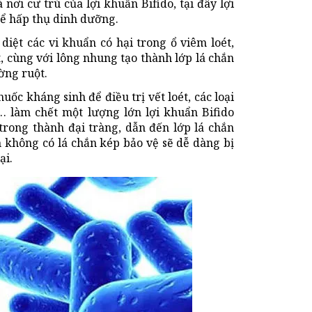
nơi cư trú của lợi khuẩn Bifido, tại đây lợi
hể hấp thụ dinh dưỡng.
 diệt các vi khuẩn có hại trong ổ viêm loét,
t, cùng với lông nhung tạo thành lớp lá chắn
ờng ruột.
ốc kháng sinh để điều trị vết loét, các loại
y… làm chết một lượng lớn lợi khuẩn Bifido
trong thành đại tràng, dẫn đến lớp lá chắn
nh không có lá chắn kép bảo vệ sẽ dễ dàng bị
ại.