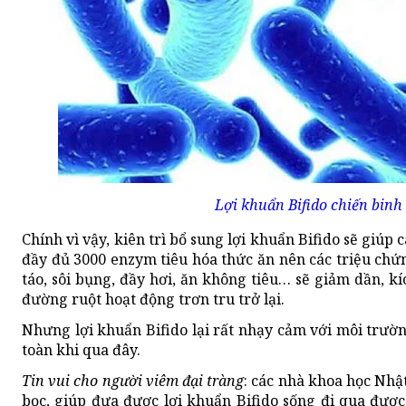
Lợi khuẩn Bifido chiến binh 
Chính vì vậy, kiên trì bổ sung lợi khuẩn Bifido sẽ giúp
đầy đủ 3000 enzym tiêu hóa thức ăn nên các triệu chứng
táo, sôi bụng, đầy hơi, ăn không tiêu… sẽ giảm dần, kí
đường ruột hoạt động trơn tru trở lại.
Nhưng lợi khuẩn Bifido lại rất nhạy cảm với môi trườn
toàn khi qua đây.
Tin vui cho người viêm đại tràng
: các nhà khoa học Nhậ
bọc, giúp đưa được lợi khuẩn Bifido sống đi qua đượ