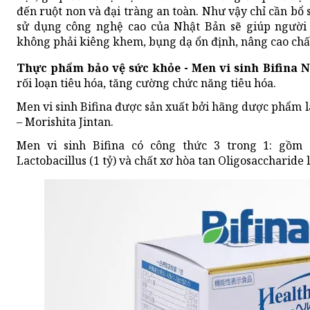
đến ruột non và đại tràng an toàn. Như vậy chỉ cần bổ s
sử dụng công nghệ cao của Nhật Bản sẽ giúp người 
không phải kiêng khem, bụng dạ ổn định, nâng cao chấ
Thực phẩm bảo vệ sức khỏe - Men vi sinh Bifina 
rối loạn tiêu hóa, tăng cường chức năng tiêu hóa.
Men vi sinh Bifina được sản xuất bởi hãng dược phẩm lâ
– Morishita Jintan.
Men vi sinh Bifina có công thức 3 trong 1: gồm có
Lactobacillus (1 tỷ) và chất xơ hòa tan Oligosaccharide 