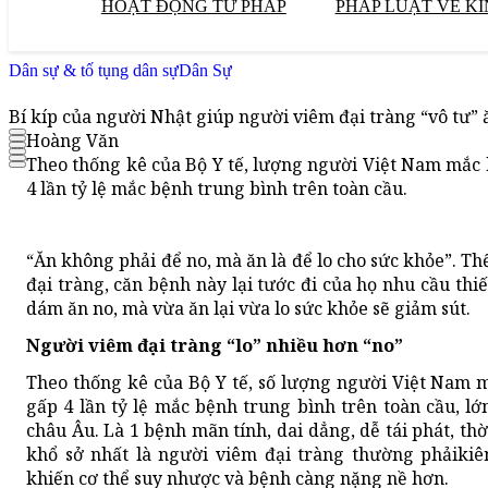
HOẠT ĐỘNG TƯ PHÁP
PHÁP LUẬT VỀ KI
Dân sự & tố tụng dân sự
Dân Sự
Bí kíp của người Nhật giúp người viêm đại tràng “vô tư”
Hoàng Văn
Theo thống kê của Bộ Y tế, lượng người Việt Nam mắc 
4 lần tỷ lệ mắc bệnh trung bình trên toàn cầu.
“Ăn không phải để no, mà ăn là để lo cho sức khỏe”. 
đại tràng, căn bệnh này lại tước đi của họ nhu cầu thi
dám ăn no, mà vừa ăn lại vừa lo sức khỏe sẽ giảm sút.
Người viêm đại tràng “lo” nhiều hơn “no”
Theo thống kê của Bộ Y tế, số lượng người Việt Nam 
gấp 4 lần tỷ lệ mắc bệnh trung bình trên toàn cầu, 
châu Âu. Là 1 bệnh mãn tính, dai dẳng, dễ tái phát, thờ
khổ sở nhất là người viêm đại tràng thường phảiki
khiến cơ thể suy nhược và bệnh càng nặng nề hơn.