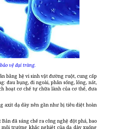
bảo vệ đại tràng.
 cân bằng hệ vi sinh vật đường ruột, cung cấp
: đau bụng, đi ngoài, phân sống, lỏng, nát,
ch hoạt cơ chế tự chữa lành của cơ thể, đưa
g axit dạ dày nên gần như bị tiêu diệt hoàn
t Bản đã sáng chế ra công nghệ đột phá, bao
c môi trường khắc nghiệt của dạ dày xuống