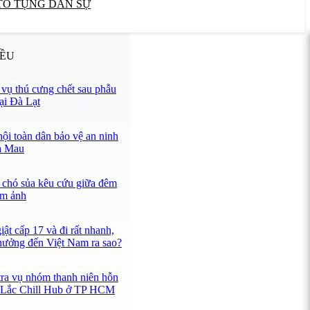
TỐ TỤNG DÂN SỰ
IỀU
ụ thú cưng chết sau phẫu
tại Đà Lạt
hội toàn dân bảo vệ an ninh
à Mau
 chó sủa kêu cứu giữa đêm
ám ảnh
ật cấp 17 và đi rất nhanh,
hưởng đến Việt Nam ra sao?
tra vụ nhóm thanh niên hỗn
n Lắc Chill Hub ở TP HCM