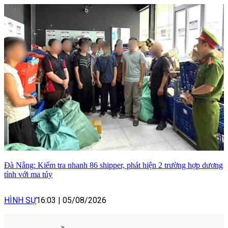
Đà Nẵng: Kiểm tra nhanh 86 shipper, phát hiện 2 trường hợp dương
tính với ma túy
HÌNH SỰ
16:03
|
05/08/2026