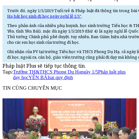
Trước đó, ngày 1/5/2019 Tuổi trẻ & Pháp luật đã thông tin trong bài 
Hạ bắt học sinh đi học ngày nghỉ lễ 1/5"
.
Theo phản ánh của nhiều phụ huynh, học sinh trường Tiểu học & TH
Yên, tỉnh Yên Bái), mặc dù ngày 1/5/2019 (thứ 4) là ngày nghỉ lễ Qu
Thủ tướng Chính phủ phê duyệt, tuy nhiên, Ban Giám hiệu nhà trường
cho các em học sinh của trường đi học.
Ghi nhận của PV tại trường Tiểu học và THCS Phong Dụ Hạ, cả ngày lễ 
đi học, ngoài ra, cán bộ, giáo viên trường cũng phải đi dạy mà không
Pháp luật Plus sẽ tiếp tục thông tin.
Tags:
Trường TH&THCS Phong Du Hạ
ngày 1/5
Pháp luật plus
dạy học
YÊN BÁI
sai quy định
TIN CÙNG CHUYÊN MỤC