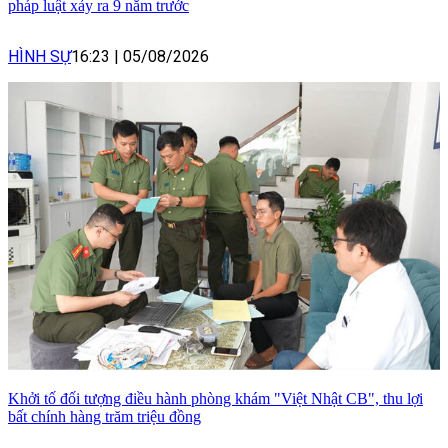
pháp luật xảy ra 9 năm trước
HÌNH SỰ
16:23
|
05/08/2026
Khởi tố đối tượng điều hành phòng khám "Việt Nhật CB", thu lợi
bất chính hàng trăm triệu đồng