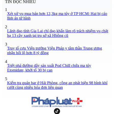
TIN ĐỌC NHIỀU
1
Xét xử vụ mua bán hơn 12,3kg ma túy ở TP HCM: Hai bị cáo
lĩnh án tử hình
2
Lãnh đạo tỉnh Gia Lai chỉ đạo khẩn làm rõ trách nhiệm vụ chặt
hạ 13 cây xanh tại trụ sở xã Hbông cũ
3
Truy tố cựu Viện trưởng Viện Pháp y tâm thần Trung ương
nhận hối lộ hơn 8 tỷ đồng
4
Triệt phá đường dây sản xuất Pod Chill chứa ma túy
Etomidate, khởi tố 30 bị can
5
Kiểm tra quán bar ở Hải Phòng, công an phát hiện 98 bình khí
cười cùng nhiều hóa đơn liên quan