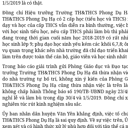
1/5/2019 là có thật.
Đồng chí Hiệu trưởng Trường TH&THCS Phong Dụ Hạ l
TH&THCS Phong Dụ Hạ có 2 cấp học (tiểu học và THCS) 
dạy và học của cấp THCS vẫn diễn ra bình thường, việc b
với học sinh tiểu học, nếu cấp THCS phải làm bù thì phả
đang trong thời gian cuối năm học 2018-2019 có rất nh
học sinh lớp 9; phụ đạo học sinh yếu kém các khối 6,7,8;
vụ quan trọng khác nên nhà trường đã chỉ đạo triển khai
làm trên được toàn thể cán bộ, giáo viên và học sinh nhất t
Trong báo cáo giải trình gửi Phòng Giáo dục và Đạo tạ
trưởng Trường TH&THCS Phong Dụ Hạ đã thừa nhận việc 
do nhà trường tự bố trí, không xin ý kiến của Phòng 
TH&THCS Phong Dụ Hạ cũng thừa nhận việc là trên l
không chấp hành Thông báo số 190/TB-UBND ngày 23/4/
nghỉ lễ và làm bù trong dịp 30/4 và 1/5/2019. Đồng chí 
nghiêm túc rút kinh nghiệm sâu sắc.
Ủy ban nhân dân huyện Văn Yên khẳng định, việc tổ ch
TH&THCS Phong Dụ Hạ là sai quy định. Về sự việc trên, Ủ
xem xét và có hình thức xử lý phù hợp đối với tập thể cá 