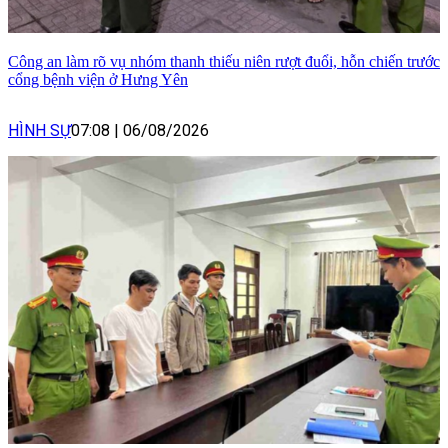
Công an làm rõ vụ nhóm thanh thiếu niên rượt đuổi, hỗn chiến trước
cổng bệnh viện ở Hưng Yên
HÌNH SỰ
07:08
|
06/08/2026