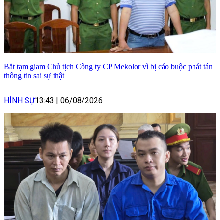
Bắt tạm giam Chủ tịch Công ty CP Mekolor vì bị cáo buộc phát tán
thông tin sai sự thật
HÌNH SỰ
13:43
|
06/08/2026