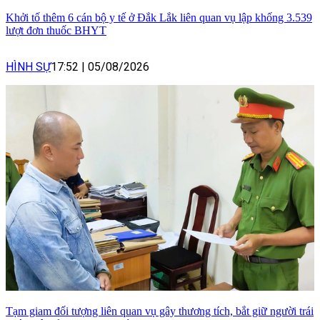
Khởi tố thêm 6 cán bộ y tế ở Đắk Lắk liên quan vụ lập khống 3.539
lượt đơn thuốc BHYT
HÌNH SỰ
17:52
|
05/08/2026
Tạm giam đối tượng liên quan vụ gây thương tích, bắt giữ người trái