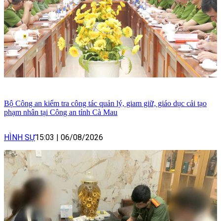
Bộ Công an kiểm tra công tác quản lý, giam giữ, giáo dục cải tạo
phạm nhân tại Công an tỉnh Cà Mau
HÌNH SỰ
15:03
|
06/08/2026