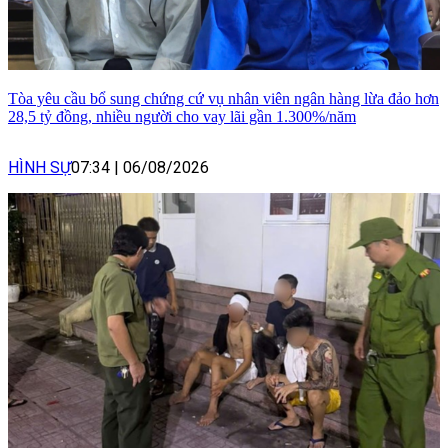
Tòa yêu cầu bổ sung chứng cứ vụ nhân viên ngân hàng lừa đảo hơn
28,5 tỷ đồng, nhiều người cho vay lãi gần 1.300%/năm
HÌNH SỰ
07:34
|
06/08/2026