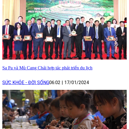
Sa Pa và Mù Cang Chải hợp tác phát triển du lịch
SỨC KHỎE - ĐỜI SỐNG
06:02
|
17/01/2024