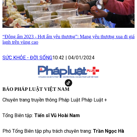
“Đông ấm 2023 - Hơi ấm yêu thương”: Mang yêu thương xua đi giá
lạnh trên vùng cao
SỨC KHỎE - ĐỜI SỐNG
10:42
|
04/01/2024
BÁO PHÁP LUẬT VIỆT NAM
Chuyên trang truyền thông Pháp Luật Pháp Luật +
Tổng Biên tập:
Tiến sĩ Vũ Hoài Nam
Phó Tổng Biên tập phụ trách chuyên trang:
Trần Ngọc Hà