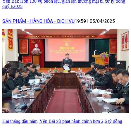
Yên Bái: Hơn 130 vụ buôn lậu, gian lận thương mại bị xử lý trong
quý I/2025
SẢN PHẨM - HÀNG HÓA - DỊCH VỤ
19:59
|
05/04/2025
Hai tháng đầu năm, Yên Bái xử phạt hành chính hơn 2,6 tỷ đồng