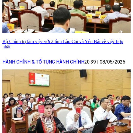
Bộ Chính trị làm việc với 2 tỉnh Lào Cai và Yên Bái về việc hợp
nhất
HÀNH CHÍNH & TỐ TỤNG HÀNH CHÍNH
20:39
|
08/05/2025