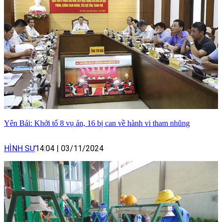
Yên Bái: Khởi tố 8 vụ án, 16 bị can về hành vi tham nhũng
HÌNH SỰ
14:04
|
03/11/2024