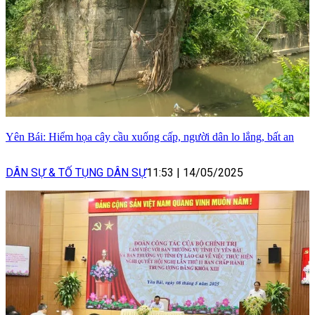
Yên Bái: Hiểm họa cây cầu xuống cấp, người dân lo lắng, bất an
DÂN SỰ & TỐ TỤNG DÂN SỰ
11:53
|
14/05/2025