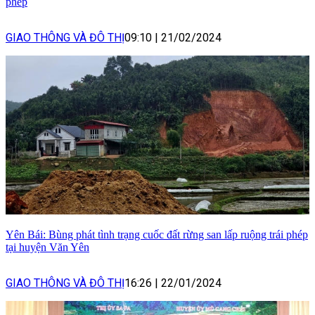
phép
GIAO THÔNG VÀ ĐÔ THỊ
09:10
|
21/02/2024
Yên Bái: Bùng phát tình trạng cuốc đất rừng san lấp ruộng trái phép
tại huyện Văn Yên
GIAO THÔNG VÀ ĐÔ THỊ
16:26
|
22/01/2024