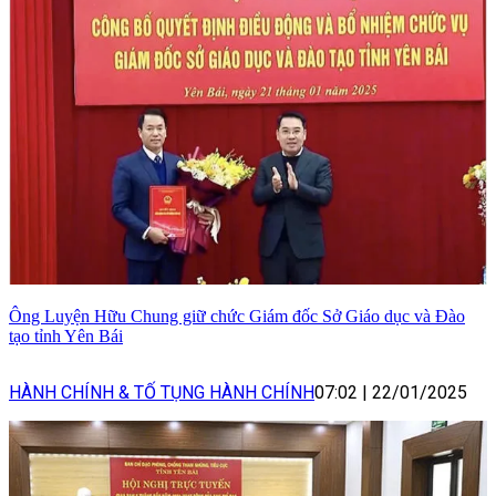
Ông Luyện Hữu Chung giữ chức Giám đốc Sở Giáo dục và Đào
tạo tỉnh Yên Bái
HÀNH CHÍNH & TỐ TỤNG HÀNH CHÍNH
07:02
|
22/01/2025