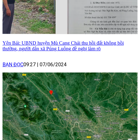
Yên Bái: UBND huyện Mù Cang Chải thu hồi đất không bồi
thường, người dân xã Púng Luông đề nghị làm rõ
BẠN ĐỌC
09:27
|
07/06/2024