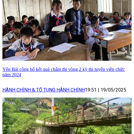
Yên Bái công bố kết quả chấm thi vòng 2 kỳ thi tuyển viên chức
năm 2024
HÀNH CHÍNH & TỐ TỤNG HÀNH CHÍNH
19:51
|
19/05/2025