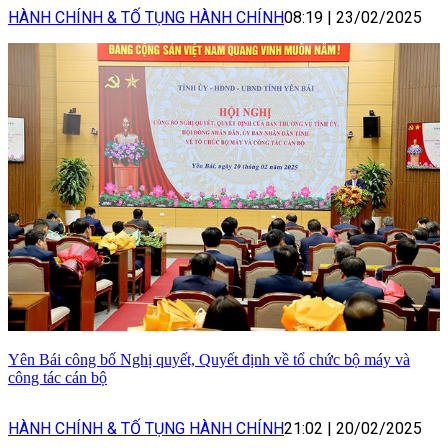
HÀNH CHÍNH & TỐ TỤNG HÀNH CHÍNH
08:19
|
23/02/2025
Yên Bái công bố Nghị quyết, Quyết định về tổ chức bộ máy và
công tác cán bộ
HÀNH CHÍNH & TỐ TỤNG HÀNH CHÍNH
21:02
|
20/02/2025