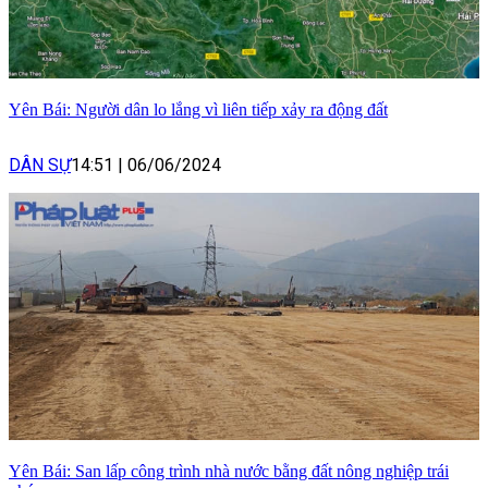
Yên Bái: Người dân lo lắng vì liên tiếp xảy ra động đất
DÂN SỰ
14:51
|
06/06/2024
Yên Bái: San lấp công trình nhà nước bằng đất nông nghiệp trái