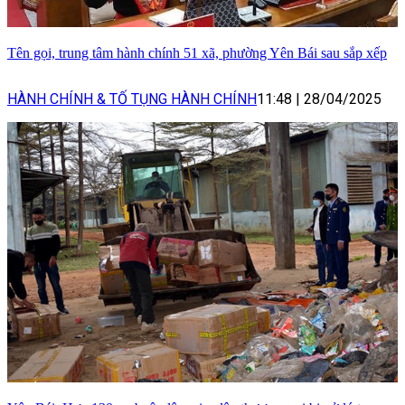
Tên gọi, trung tâm hành chính 51 xã, phường Yên Bái sau sắp xếp
HÀNH CHÍNH & TỐ TỤNG HÀNH CHÍNH
11:48
|
28/04/2025