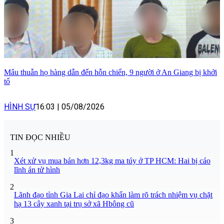
Mâu thuẫn họ hàng dẫn đến hỗn chiến, 9 người ở An Giang bị khởi
tố
HÌNH SỰ
16:03
|
05/08/2026
TIN ĐỌC NHIỀU
1
Xét xử vụ mua bán hơn 12,3kg ma túy ở TP HCM: Hai bị cáo
lĩnh án tử hình
2
Lãnh đạo tỉnh Gia Lai chỉ đạo khẩn làm rõ trách nhiệm vụ chặt
hạ 13 cây xanh tại trụ sở xã Hbông cũ
3