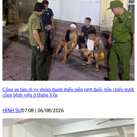
Công an làm rõ vụ nhóm thanh thiếu niên rượt đuổi, hỗn chiến trước
cổng bệnh viện ở Hưng Yên
HÌNH SỰ
07:08
|
06/08/2026