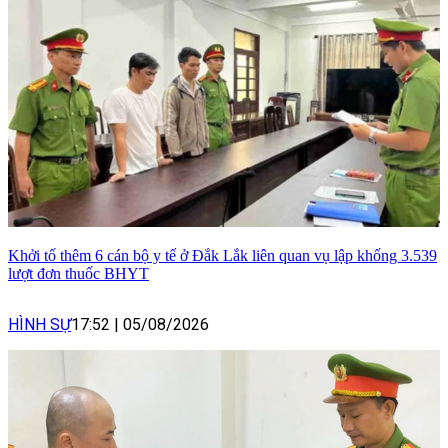
Khởi tố thêm 6 cán bộ y tế ở Đắk Lắk liên quan vụ lập khống 3.539
lượt đơn thuốc BHYT
HÌNH SỰ
17:52
|
05/08/2026