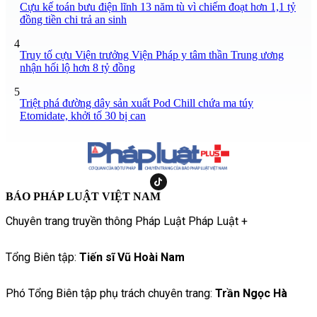
Cựu kế toán bưu điện lĩnh 13 năm tù vì chiếm đoạt hơn 1,1 tỷ
đồng tiền chi trả an sinh
4
Truy tố cựu Viện trưởng Viện Pháp y tâm thần Trung ương
nhận hối lộ hơn 8 tỷ đồng
5
Triệt phá đường dây sản xuất Pod Chill chứa ma túy
Etomidate, khởi tố 30 bị can
BÁO PHÁP LUẬT VIỆT NAM
Chuyên trang truyền thông Pháp Luật Pháp Luật +
Tổng Biên tập:
Tiến sĩ Vũ Hoài Nam
Phó Tổng Biên tập phụ trách chuyên trang:
Trần Ngọc Hà