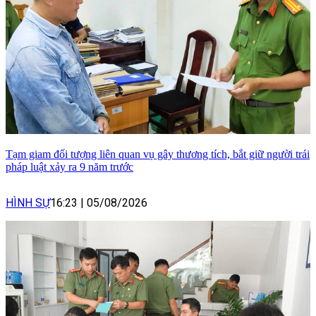
Tạm giam đối tượng liên quan vụ gây thương tích, bắt giữ người trái
pháp luật xảy ra 9 năm trước
HÌNH SỰ
16:23
|
05/08/2026