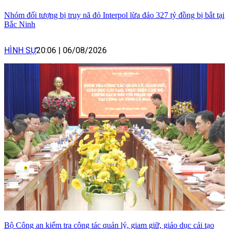
Nhóm đối tượng bị truy nã đỏ Interpol lừa đảo 327 tỷ đồng bị bắt tại
Bắc Ninh
HÌNH SỰ
20:06
|
06/08/2026
Bộ Công an kiểm tra công tác quản lý, giam giữ, giáo dục cải tạo