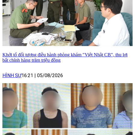
Khởi tố đối tượng điều hành phòng khám "Việt Nhật CB", thu lợi
bất chính hàng trăm triệu đồng
HÌNH SỰ
16:21
|
05/08/2026