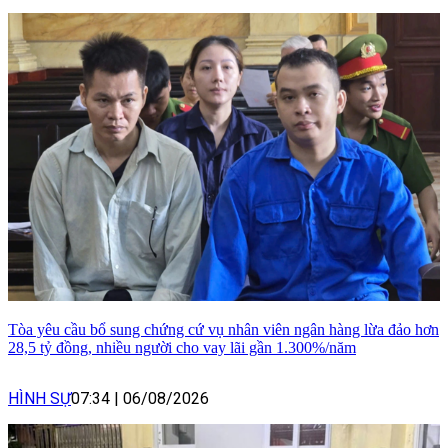
Tòa yêu cầu bổ sung chứng cứ vụ nhân viên ngân hàng lừa đảo hơn
28,5 tỷ đồng, nhiều người cho vay lãi gần 1.300%/năm
HÌNH SỰ
07:34
|
06/08/2026