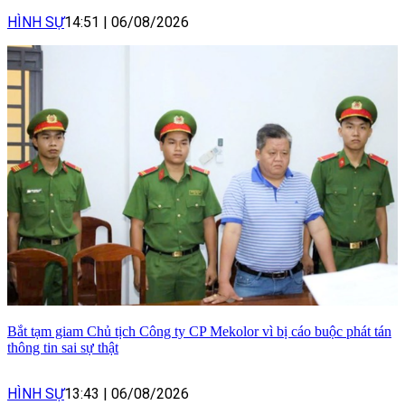
HÌNH SỰ
14:51
|
06/08/2026
Bắt tạm giam Chủ tịch Công ty CP Mekolor vì bị cáo buộc phát tán
thông tin sai sự thật
HÌNH SỰ
13:43
|
06/08/2026