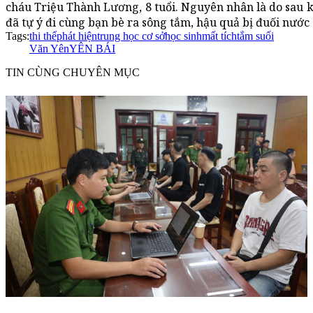
cháu Triệu Thành Lương, 8 tuổi. Nguyên nhân là do sau k
đã tự ý đi cùng bạn bè ra sông tắm, hậu quả bị đuối nước
Tags:
thi thể
phát hiện
trung học cơ sở
học sinh
mất tích
tắm suối
Văn Yên
YÊN BÁI
TIN CÙNG CHUYÊN MỤC