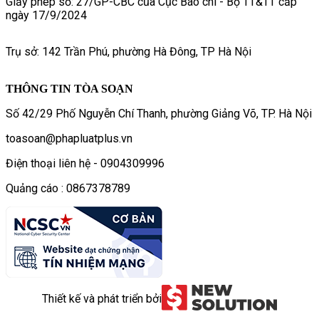
Giấy phép số: 27/GP-CBC của Cục Báo chí - Bộ TT&TT cấp
ngày 17/9/2024
Trụ sở: 142 Trần Phú, phường Hà Đông, TP Hà Nội
THÔNG TIN TÒA SOẠN
Số 42/29 Phố Nguyễn Chí Thanh, phường Giảng Võ, TP. Hà Nội
toasoan@phapluatplus.vn
Điện thoại liên hệ - 0904309996
Quảng cáo : 0867378789
Thiết kế và phát triển bởi