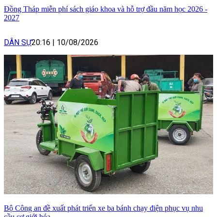
Đồng Tháp miễn phí sách giáo khoa và hỗ trợ đầu năm học 2026 -
2027
DÂN SỰ
20:16
|
10/08/2026
Bộ Công an đề xuất phát triển xe ba bánh chạy điện phục vụ nhu
cầu cơ giới hóa