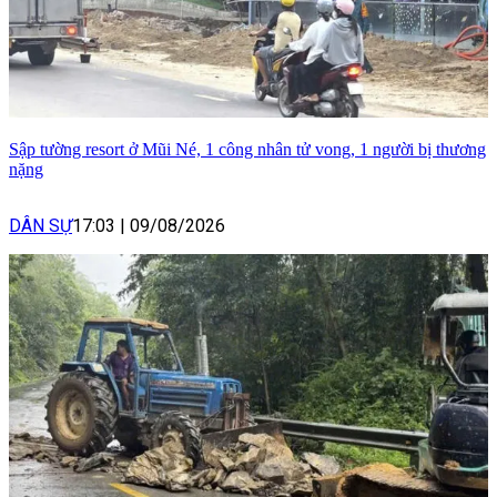
Sập tường resort ở Mũi Né, 1 công nhân tử vong, 1 người bị thương
nặng
DÂN SỰ
17:03
|
09/08/2026