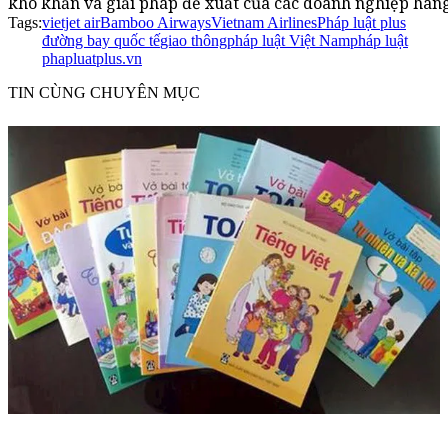
khó khăn và giải pháp đề xuất của các doanh nghiệp hàn
Tags:
vietjet air
Bamboo Airways
Vietnam Airlines
Pháp luật plus
đường bay quốc tế
giao thông
pháp luật Việt Nam
pháp luật
phapluatplus.vn
TIN CÙNG CHUYÊN MỤC