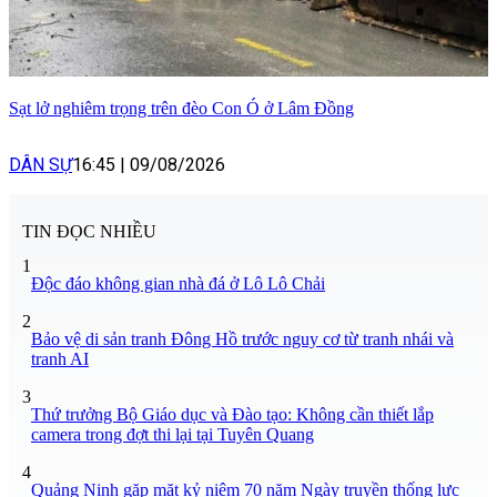
Sạt lở nghiêm trọng trên đèo Con Ó ở Lâm Đồng
DÂN SỰ
16:45
|
09/08/2026
TIN ĐỌC NHIỀU
1
Độc đáo không gian nhà đá ở Lô Lô Chải
2
Bảo vệ di sản tranh Đông Hồ trước nguy cơ từ tranh nhái và
tranh AI
3
Thứ trưởng Bộ Giáo dục và Đào tạo: Không cần thiết lắp
camera trong đợt thi lại tại Tuyên Quang
4
Quảng Ninh gặp mặt kỷ niệm 70 năm Ngày truyền thống lực