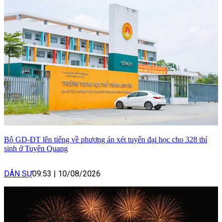
Bộ GD-ĐT lên tiếng về phương án xét tuyển đại học cho 328 thí
sinh ở Tuyên Quang
DÂN SỰ
09:53
|
10/08/2026