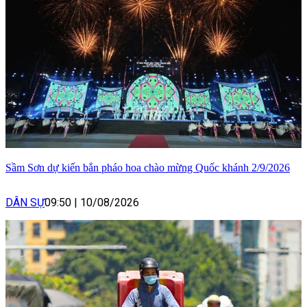
Sầm Sơn dự kiến bắn pháo hoa chào mừng Quốc khánh 2/9/2026
DÂN SỰ
09:50
|
10/08/2026