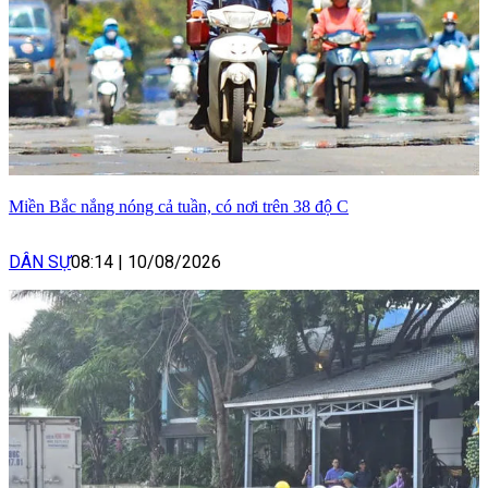
Miền Bắc nắng nóng cả tuần, có nơi trên 38 độ C
DÂN SỰ
08:14
|
10/08/2026