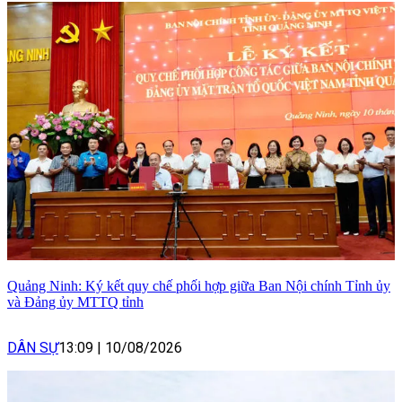
Quảng Ninh: Ký kết quy chế phối hợp giữa Ban Nội chính Tỉnh ủy
và Đảng ủy MTTQ tỉnh
DÂN SỰ
13:09
|
10/08/2026