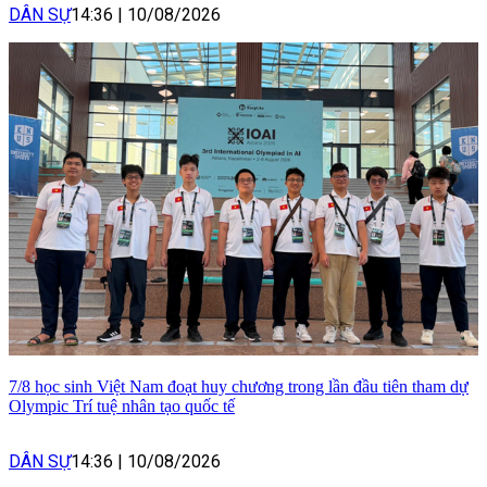
DÂN SỰ
14:36
|
10/08/2026
7/8 học sinh Việt Nam đoạt huy chương trong lần đầu tiên tham dự
Olympic Trí tuệ nhân tạo quốc tế
DÂN SỰ
14:36
|
10/08/2026