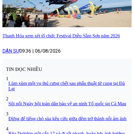
Thanh Hóa xem xét tổ chức Festival Diều Sầm Sơn năm 2026
DÂN SỰ
09:36
|
06/08/2026
TIN ĐỌC NHIỀU
1
Lùm xùm một vụ thú cưng chết sau phẫu thuật tử cung tại Đà
Lạt
2
Sôi nổi Ngày hội toàn dân bảo vệ an ninh Tổ quốc tại Cà Mau
3
Đừng để tiếng chó sủa kêu cứu giữa đêm trở thành nỗi ám ảnh
4
Bão Dolphin giật cấp 17 và đi rất nhanh, hoàn lưu ảnh hưởng