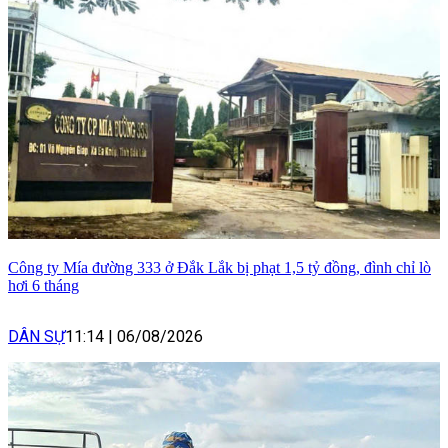
Công ty Mía đường 333 ở Đắk Lắk bị phạt 1,5 tỷ đồng, đình chỉ lò
hơi 6 tháng
DÂN SỰ
11:14
|
06/08/2026