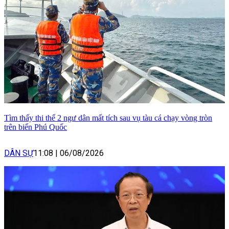
Tìm thấy thi thể 2 ngư dân mất tích sau vụ tàu cá chạy vòng tròn
trên biển Phú Quốc
DÂN SỰ
11:08
|
06/08/2026