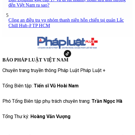
đến Việt Nam ra sao?
5
Công an điều tra vụ nhóm thanh niên hỗn chiến tại quán Lắc
Chill Hub ở TP HCM
BÁO PHÁP LUẬT VIỆT NAM
Chuyên trang truyền thông Pháp Luật Pháp Luật +
Tổng Biên tập:
Tiến sĩ Vũ Hoài Nam
Phó Tổng Biên tập phụ trách chuyên trang:
Trần Ngọc Hà
Tổng Thư ký:
Hoàng Văn Vượng