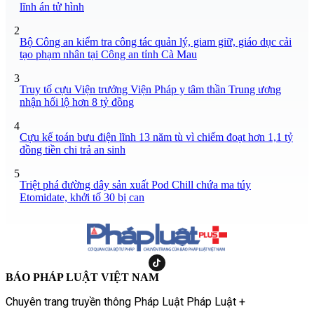
lĩnh án tử hình
2
Bộ Công an kiểm tra công tác quản lý, giam giữ, giáo dục cải
tạo phạm nhân tại Công an tỉnh Cà Mau
3
Truy tố cựu Viện trưởng Viện Pháp y tâm thần Trung ương
nhận hối lộ hơn 8 tỷ đồng
4
Cựu kế toán bưu điện lĩnh 13 năm tù vì chiếm đoạt hơn 1,1 tỷ
đồng tiền chi trả an sinh
5
Triệt phá đường dây sản xuất Pod Chill chứa ma túy
Etomidate, khởi tố 30 bị can
BÁO PHÁP LUẬT VIỆT NAM
Chuyên trang truyền thông Pháp Luật Pháp Luật +