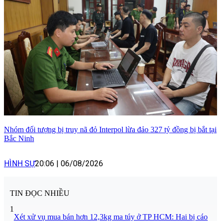
Nhóm đối tượng bị truy nã đỏ Interpol lừa đảo 327 tỷ đồng bị bắt tại
Bắc Ninh
HÌNH SỰ
20:06
|
06/08/2026
TIN ĐỌC NHIỀU
1
Xét xử vụ mua bán hơn 12,3kg ma túy ở TP HCM: Hai bị cáo