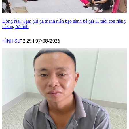
Đồng Nai: Tạm giữ gã thanh niên bạo hành bé gái 11 tuổi con riêng
của người tình
HÌNH SỰ
12:29
|
07/08/2026