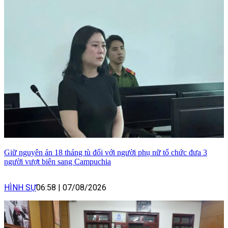
Giữ nguyên án 18 tháng tù đối với người phụ nữ tổ chức đưa 3
người vượt biên sang Campuchia
HÌNH SỰ
06:58
|
07/08/2026