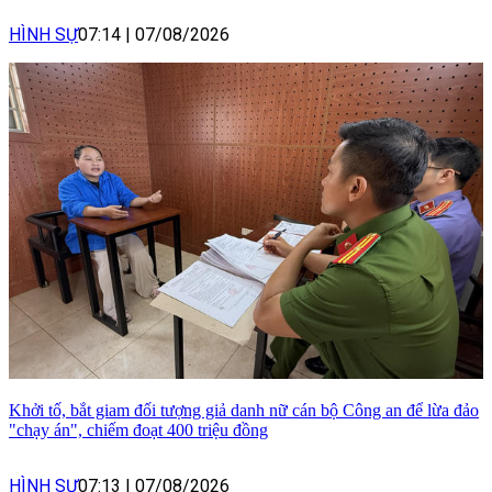
HÌNH SỰ
07:14
|
07/08/2026
Khởi tố, bắt giam đối tượng giả danh nữ cán bộ Công an để lừa đảo
"chạy án", chiếm đoạt 400 triệu đồng
HÌNH SỰ
07:13
|
07/08/2026