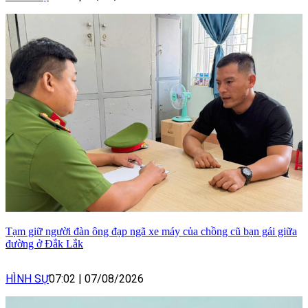
Tạm giữ người đàn ông đạp ngã xe máy của chồng cũ bạn gái giữa
đường ở Đắk Lắk
HÌNH SỰ
07:02
|
07/08/2026