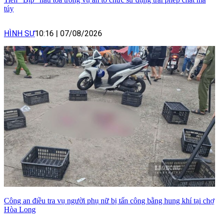
túy
HÌNH SỰ
10:16
|
07/08/2026
Công an điều tra vụ người phụ nữ bị tấn công bằng hung khí tại chợ
Hòa Long