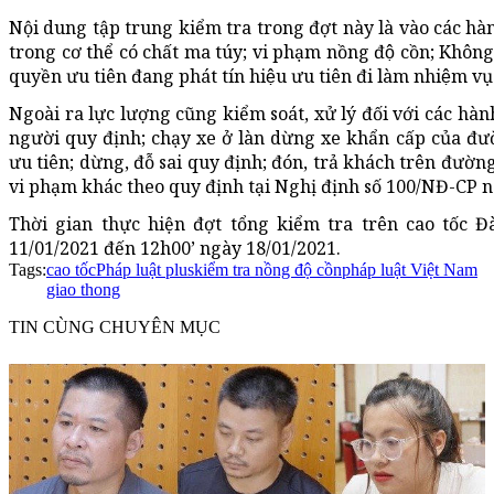
Nội dung tập trung kiểm tra trong đợt này là vào các hành
trong cơ thể có chất ma túy; vi phạm nồng độ cồn; Khô
quyền ưu tiên đang phát tín hiệu ưu tiên đi làm nhiệm vụ
Ngoài ra lực lượng cũng kiểm soát, xử lý đối với các hàn
người quy định; chạy xe ở làn dừng xe khẩn cấp của đ
ưu tiên; dừng, đỗ sai quy định; đón, trả khách trên đườn
vi phạm khác theo quy định tại Nghị định số 100/NĐ-CP n
Thời gian thực hiện đợt tổng kiểm tra trên cao tốc 
11/01/2021 đến 12h00’ ngày 18/01/2021.
Tags:
cao tốc
Pháp luật plus
kiểm tra nồng độ cồn
pháp luật Việt Nam
giao thong
TIN CÙNG CHUYÊN MỤC