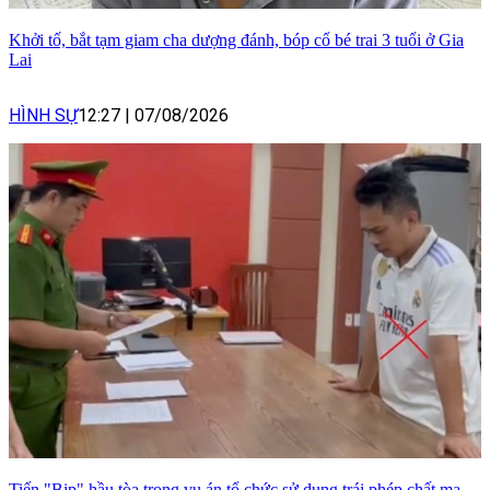
Khởi tố, bắt tạm giam cha dượng đánh, bóp cổ bé trai 3 tuổi ở Gia
Lai
HÌNH SỰ
12:27
|
07/08/2026
Tiến "Bịp" hầu tòa trong vụ án tổ chức sử dụng trái phép chất ma